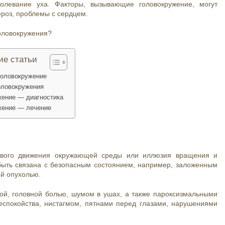
олевание уха. Факторы, вызывающие головокружение, могут
ероз, проблемы с сердцем.
головокружения?
ие статьи
головокружение
оловокружения
жение — диагностика
жение — лечение
ового движения окружающей среды или иллюзия вращения и
быть связана с безопасным состоянием, например, заложенным
ой опухолью.
ой, головной болью, шумом в ушах, а также пароксизмальными
еспокойства, нистагмом, пятнами перед глазами, нарушениями