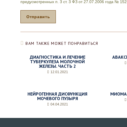
предусмотренных п. 3 ст. 3 ФЗ от 27.07.2006 года № 1
ц
е
д
Отправить
у
р
а
,
д
ВАМ ТАКЖЕ МОЖЕТ ПОНРАВИТЬСЯ
е
н
ДИАГНОСТИКА И ЛЕЧЕНИЕ
АВАКС
ь
ТУБЕРКУЛЕЗА МОЛОЧНОЙ
и
ЖЕЛЕЗЫ. ЧАСТЬ 2
ж
12.01.2021
е
л
а
е
НЕЙРОГЕННАЯ ДИСФУНКЦИЯ
МИОМА
м
МОЧЕВОГО ПУЗЫРЯ
о
04.04.2021
е
в
р
е
м