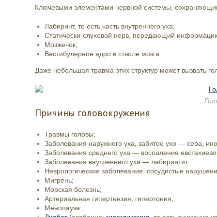
Ключевыми элементами нервной системы, сохраняющи
Лабиринт, то есть часть внутреннего уха;
Статически-слуховой нерв, передающий информацию
Мозжечок;
Вестибулярное ядро в стволе мозга.
Даже небольшая травма этих структур может вызвать го
Гол
Причины головокружения
Травмы головы;
Заболевания наружного уха, забитое ухо — сера, ино
Заболевания среднего уха — воспаление евстахиево
Заболевания внутреннего уха — лабиринтит;
Неврологические заболевания: сосудистые нарушени
Мигрень;
Морская болезнь;
Артериальная гипертензия,
гипертония;
Менопауза;
Диабет
(особенно:
гипогликемия
, то есть снижение у