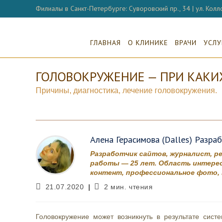
Перейти
Филиалы в Санкт-Петербурге: Суворовский пр., 34 | ул. Колло
к
содержимому
ГЛАВНАЯ
О КЛИНИКЕ
ВРАЧИ
УСЛУ
ГОЛОВОКРУЖЕНИЕ — ПРИ КАКИ
Причины, диагностика, лечение головокружения.
Алена Герасимова (Dalles) Разра
Разработчик сайтов, журналист, р
работы — 25 лет. Область интерес
контент, профессиональное фото, в
Запись
Время
21.07.2020
2 мин. чтения
опубликована:
чтения:
Головокружение может возникнуть в результате сист