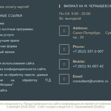
ФИЛИАЛ НА М. ЧЕРНЫШЕВС
м оплату картой!
Пн-Сб: 9:00 - 20:00
ЗНЫЕ ССЫЛКИ
Вс: выходной
Откроется
ике
в
Address:
Откроется
и льготные программы
новой
Санкт-Петербург, Сув
в
Откроется
на услуги
вкладке
пр., 34
новой
в
Откроется
учшие врачи
вкладке
новой
в
Откроется
тная форма
Phone:
вкладке
новой
в
+7 (812) 337-2-007
Откроется
ый звонок
вкладке
новой
Откроется
в
Откроется
вкладке
в
новой
Mobile:
в
Откроется
я использования сайта
вашем
вкладке
+7 (921) 91-007-42
новой
в
Откроется
ка конфиденциальности сайта
приложении
Откроется
вкладке
новой
в
Откроется
ие на обработку персон. данных
в
Email:
вкладке
новой
в
вашем
Откроется
асие на обработку П.Д.
О
consultant@unclinic.ru
вкладке
новой
приложении
Метрика"
в
в
вкладке
новой
в
Откроется
сайта
вкладке
п
в
новой
ия специалиста. Представленная на сайте информация не является публичн
вкладке
Copyright 2018-2026 - Сайт создан и ведется А. Герасимовой (Dalles)