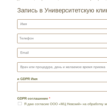
Запись в Университетскую кли
И
м
я
*
Т
е
л
е
E
ф
m
о
a
н
i
В
*
l
р
*
а
ч
и GDPR Имя
и
л
и
п
GDPR соглашение
*
р
Я даю согласие ООО «МЦ Невский» на обработку мо
о