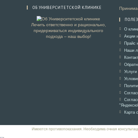
я
ОБ УНИВЕРСИТЕТСКОЙ КЛИНИКЕ
Принимае
п
р
ПОЛЕ
и
Лечить ответственно и рационально,
е
О клин
придерживаться индивидуального
м
подхода – наш выбор!
Акции 
а
Прайс 
*
Наши л
Контак
Обратн
Услуги
Услови
Полити
Соглас
Согл
"Яндексю
Карта 
Имеются противопоказания. Необходима очная консультац