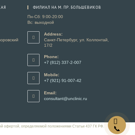
КАЯ
ФИЛИАЛ НА М. ПР. БОЛЬШЕВИКОВ
Пн-Сб: 9:00-20:00
Вс: выходной
Address:
оровский
Санкт-Петербург, ул. Коллонтай,
17/2
Phone:
+7 (812) 337-2-007
Откроется
в
Mobile:
вашем
+7 (921) 91-007-42
приложении
Откроется
в
Email:
вашем
ткроется
Откроется
consultant@unclinic.ru
приложении
в
ашем
вашем
риложении
приложении
ой офертой, определяемой положениями Статьи 437 ГК РФ.
📞