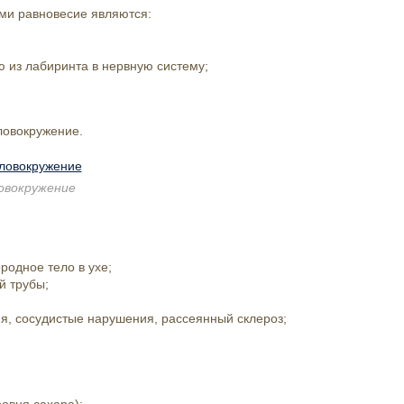
ми равновесие являются:
 из лабиринта в нервную систему;
ловокружение.
овокружение
родное тело в ухе;
й трубы;
я, сосудистые нарушения, рассеянный склероз;
ровня сахара);