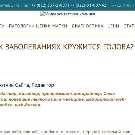
нтай, 17/2 | Тел.
+7 (812) 337-2-007
|
+7 (921)-91-007-42
| Пн.-Сб. 9-00 
ГИ
ПАТОЛОГИИ ШЕЙКИ МАТКИ
ДИАГНОСТИКА
ЦЕНЫ
СТАТ
Х ЗАБОЛЕВАНИЯХ КРУЖИТСЯ ГОЛОВА?
ботчик Сайта, Редактор
едактор, дизайнер, программист, копирайтер. Стаж
ов: новейшие технологии в медицине, медицинский web-
идео, web-дизайн.
емных заболеваний, проблем с мозгом, нервной системой или