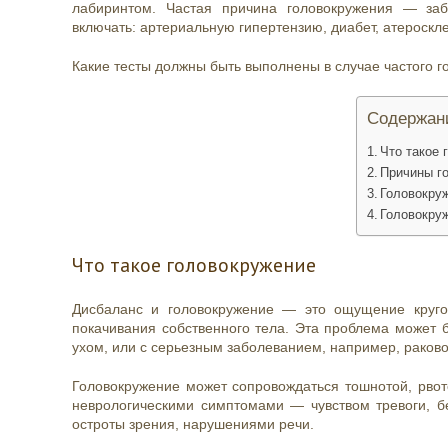
лабиринтом. Частая причина головокружения — заб
включать: артериальную гипертензию, диабет, атероскл
Какие тесты должны быть выполнены в случае частого 
Содержан
Что такое 
Причины г
Головокру
Головокру
Что такое головокружение
Дисбаланс и головокружение — это ощущение круг
покачивания собственного тела. Эта проблема может 
ухом, или с серьезным заболеванием, например, раков
Головокружение может сопровождаться тошнотой, рвот
неврологическими симптомами — чувством тревоги, б
остроты зрения, нарушениями речи.