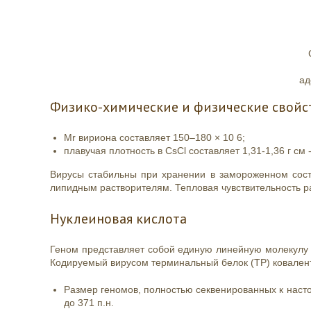
ад
Физико-химические и физические свойс
Mr вириона составляет 150–180 × 10 6;
плавучая плотность в CsCl составляет 1,31-1,36 г см -
Вирусы стабильны при хранении в замороженном сост
липидным растворителям. Тепловая чувствительность ра
Нуклеиновая кислота
Геном представляет собой единую линейную молекулу 
Кодируемый вирусом терминальный белок (TP) ковалент
Размер геномов, полностью секвенированных к настоя
до 371 п.н.