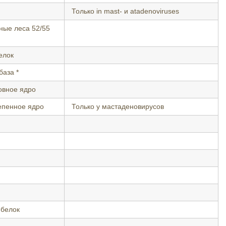
Только in mast- и atadenoviruses
ные леса 52/55
белок
 база *
новное ядро
тепенное ядро
Только у мастаденовирусов
-белок