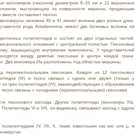
ных капсомеров (гексонов) диаметром 8–10 нм и 12 вершинных
волокном, выступающим из поверхности вириона, придающим
 вместе составляют пентон.
деновирусы человека 40 и 41 имеют волокна двух разных длин,
тавители рода Aviadenovirus имеют два белковых волокна на
дентичных полипептидов и состоят из двух отдельных частей:
ексагонального основания с центральной полостью. Гексоновые
очку, защищающую внутренние компоненты. У представителей
аходятся между девятью гексонами в центре каждой грани.
дах. Два мономера IIIa расположены под областью вершины.
од перипентональными гексонами. Каждое из 12 пентоновых
птидов (III) и тесно связано с одним или двумя (только у
т из трех полипептидов (IV), взаимодействующих с образованием
ее тесно связаны с соседними (перипентональными) гексонами.
ти гексонового капсида. Другие полипептиды (мономеры IIIa,
. Полипептиды VI и VIII, по-видимому, связывают капсид с ядром
полипептидами (V, VII, X, также известными как мю или µ, и
новирусах.