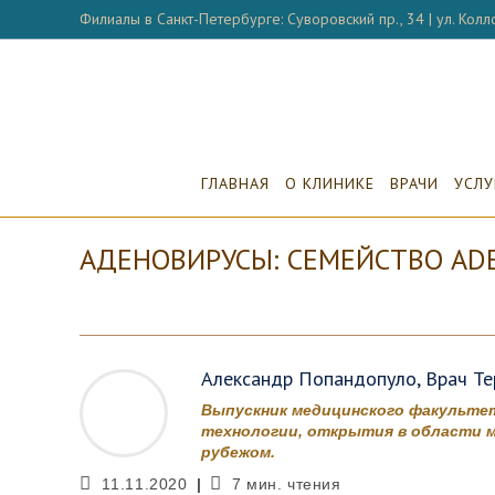
Перейти
Филиалы в Санкт-Петербурге: Суворовский пр., 34 | ул. Колло
к
содержимому
ГЛАВНАЯ
О КЛИНИКЕ
ВРАЧИ
УСЛУ
АДЕНОВИРУСЫ: СЕМЕЙСТВО ADE
Александр Попандопуло, Врач Тер
Выпускник медицинского факультет
технологии, открытия в области м
рубежом.
Запись
Время
11.11.2020
7 мин. чтения