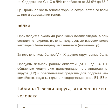
Содержание G + C в ДНК колеблется от 33,6% до 66,
Центральная часть генома хорошо сохраняется во всем 
длине и содержании генов.
Белки
Производится около 40 различных полипептидов, в ос
составляют вирион, включая кодируемую вирусом цисте
некоторых белков-предшественников (помечены p).
За исключением белков V и IX, другие структурные бел
Продукты четырех ранних областей (от E1 до E4; E1
обширную модуляцию транскрипционного аппарата кле
вируса (E2) и обеспечивают средства для подрыва ме
семействе, тогда как длина и содержание генов E1, E3
Таблица 1. Белки вируса, выведенные и
человека