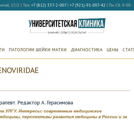
нтай, 17/2 | Тел.
+7 (812) 337-2-007
|
+7 (921)-91-007-42
| Пн.-Сб. 9-00 
ГИ
ПАТОЛОГИИ ШЕЙКИ МАТКИ
ДИАГНОСТИКА
ЦЕНЫ
СТАТ
NOVIRIDAE
апевт. Редактор А. Герасимова
а УЛГУ. Интересы: современные медицинские
едицины, перспективы развития медицины в России и за