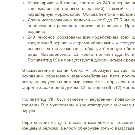
Икосаэдрический капсид состоит из 240 невершин
капсомеров (пентоновых оснований), каждый с 
характерную морфологию. Основа пентона и волокно
Длина исследованных волокон — от 9 до 77,5 нм. А
попеременно располагающихся на вершинах. Предс
вершине.
240 гексонов образованы взаимодействием трех и
треугольной вершины с тремя «башнями» и псевдог
основы плотно упакованы, образуя белковую обол
рода Mastadenovirus 12 копий полипептида IX н
Полипептид IX не присутствует в других четырех ро
Множественные копии белка VI образуют кольцо п
оснований образовано взаимодействием пяти полипе
авиаденовирусов) волокнами, каждое из которых состои
стержня характерной длины. 12 пентонов (III и IV) мен
Полипептид
VIII был отнесен к внутренней поверхнос
тримеры IX и мультимеры VI) контактируют с гексонами
вируса.
Ядро состоит из ДНК-генома в комплексе с четырьмя 
концевым белком). Белок V обнаружен только в мастаде