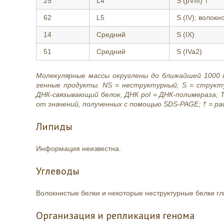
25
L4
S (pVIII) †
62
L5
S (IV); волокн
14
Средний
S (IX)
51
Средний
S (IVa2)
Молекулярные массы округлены до ближайшей 1000
генные продукты. NS = неструктурный; S = структ
ДНК-связывающий белок, ДНК pol = ДНК-полимераза; T
от значений, полученных с помощью SDS-PAGE; † = р
Липиды
Информация неизвестна.
Углеводы
Волокнистые белки и некоторые неструктурные белки г
Организация и репликация генома