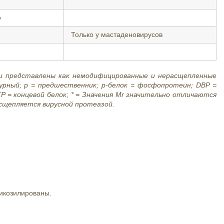
о
Только у мастаденовирусов
 и представлены как немодифицированные и нерасщепленные
урный; p = предшественник; р-белок = фосфопротеин; DBP =
P = концевой белок; * = Значения Mr значительно отличаются
асщепляется вирусной протеазой.
ликозилированы.