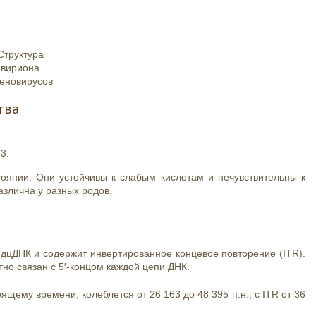
Структура
вириона
еновирусов
тва
3.
оянии. Они устойчивы к слабым кислотам и нечувствительны к
злична у разных родов.
дцДНК и содержит инвертированное концевое повторение (ITR).
но связан с 5′-концом каждой цепи ДНК.
щему времени, колеблется от 26 163 до 48 395 п.н., с ITR от 36