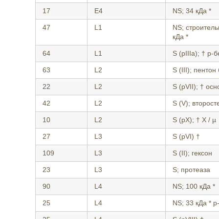
17
E4
NS; 34 кДа *
47
L1
NS; строитель
кДа *
64
L1
S (pIIIa); † р-
63
L2
S (III); пентон
22
L2
S (pVII); † ос
42
L2
S (V); второс
10
L2
S (pX); † X / µ
27
L3
S (pVI) †
109
L3
S (II); гексон
23
L3
S; протеаза
90
L4
NS; 100 кДа *
25
L4
NS; 33 кДа * p