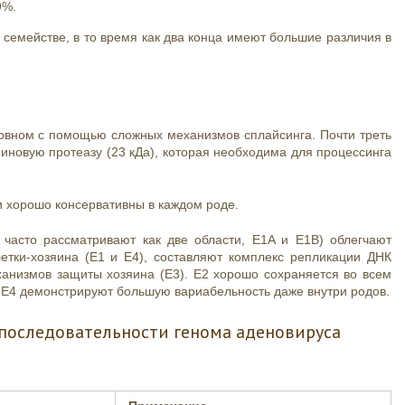
9%.
семействе, в то время как два конца имеют большие различия в
новном с помощью сложных механизмов сплайсинга. Почти треть
иновую протеазу (23 кДа), которая необходима для процессинга
ки хорошо консервативны в каждом роде.
 часто рассматривают как две области, E1A и E1B) облегчают
тки-хозяина (E1 и E4), составляют комплекс репликации ДНК
ханизмов защиты хозяина (E3). E2 хорошо сохраняется во всем
 и E4 демонстрируют большую вариабельность даже внутри родов.
з последовательности генома аденовируса