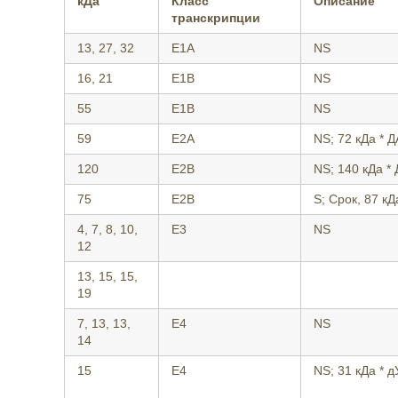
кДа
Класс
Описание
транскрипции
13, 27, 32
E1A
NS
16, 21
E1B
NS
55
E1B
NS
59
E2A
NS; 72 кДа * 
120
E2B
NS; 140 кДа * 
75
E2B
S; Срок, 87 кД
4, 7, 8, 10,
E3
NS
12
13, 15, 15,
19
7, 13, 13,
E4
NS
14
15
E4
NS; 31 кДа * 