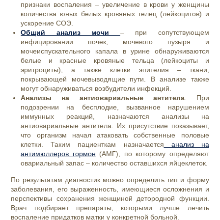
признаки воспаления – увеличение в крови у женщины
количества юных белых кровяных телец (лейкоцитов) и
ускорение СОЭ.
Общий анализ мочи
– при сопутствующем
инфицировании почек, мочевого пузыря и
мочеиспускательного капала в урине обнаруживаются
белые и красные кровяные тельца (лейкоциты и
эритроциты), а также клетки эпителия – ткани,
покрывающей мочевыводящие пути. В анализе также
могут обнаруживаться возбудители инфекций.
Анализы на антиовариальные антитела
. При
подозрении на бесплодие, вызванное нарушением
иммунных реакций, назначаются анализы на
антиовариальные антитела. Их присутствие показывает,
что организм начал атаковать собственные половые
клетки. Таким пациенткам назначается
анализ на
антимюллеров гормон
(АМГ), по которому определяют
овариальный запас – количество оставшихся яйцеклеток.
По результатам диагностик можно определить тип и форму
заболевания, его выраженность, имеющиеся осложнения и
перспективы сохранения женщиной детородной функции.
Врач подбирает препараты, которыми лучше лечить
воспаление придатков матки у конкретной больной.