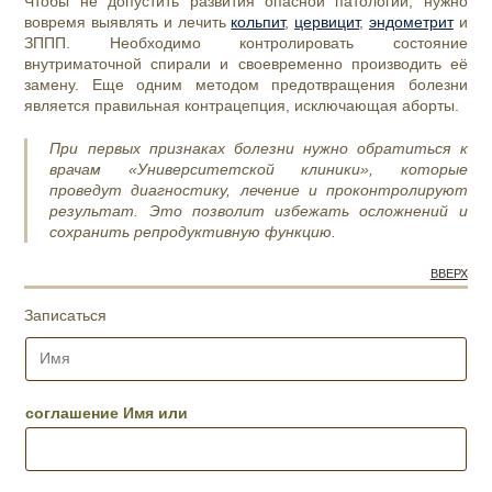
Чтобы не допустить развития опасной патологии, нужно
вовремя выявлять и лечить
кольпит
,
цервицит
,
эндометрит
и
ЗППП. Необходимо контролировать состояние
внутриматочной спирали и своевременно производить её
замену. Еще одним методом предотвращения болезни
является правильная контрацепция, исключающая аборты.
При первых признаках болезни нужно обратиться к
врачам «Университетской клиники», которые
проведут диагностику, лечение и проконтролируют
результат. Это позволит избежать осложнений и
сохранить репродуктивную функцию.
ВВЕРХ
Записаться
И
м
я
*
соглашение Имя или