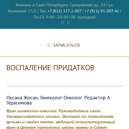
Перейти
Филиалы в Санкт-Петербурге: Суворовский пр., 34 | ул.
к
Коллонтай, 17/2 | Тел.
+7 (812) 337-2-007
|
+7 (921)-91-007-42
|
содержимому
Пн.-Сб. 9-00 - 20-00 | ВС. выходной
ЗАПИСАТЬСЯ
ВОСПАЛЕНИЕ ПРИДАТКОВ
Оксана Жосан, Гинеколог-Онколог. Редактор А.
Герасимова
Врач гинеколог-онколог. Руководитель сети
Университетских клиник. Эксперт по патологиям
вульвы и шейки матки, ведущий консультирующий
врач в Центре патологии шейки матки в Санкт-