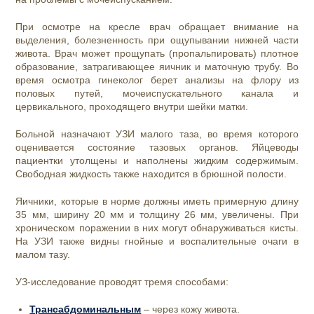
При осмотре на кресле врач обращает внимание на
выделения, болезненность при ощупывании нижней части
живота. Врач может прощупать (пропальпировать) плотное
образование, затрагивающее яичник и маточную трубу. Во
время осмотра гинеколог берет анализы на флору из
половых путей, мочеиспускательного канала и
цервикального, проходящего внутри шейки матки.
Больной назначают УЗИ малого таза, во время которого
оценивается состояние тазовых органов. Яйцеводы
пациентки утолщены и наполнены жидким содержимым.
Свободная жидкость также находится в брюшной полости.
Яичники, которые в норме должны иметь примерную длину
35 мм, ширину 20 мм и толщину 26 мм, увеличены. При
хроническом поражении в них могут обнаруживаться кисты.
На УЗИ также видны гнойные и воспалительные очаги в
малом тазу.
УЗ-исследование проводят тремя способами:
Трансабдоминальным
– через кожу живота.