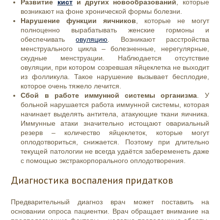
Развитие
кист
и других новообразований
, которые
возникают на фоне хронической формы болезни.
Нарушение функции яичников
, которые не могут
полноценно вырабатывать женские гормоны и
обеспечивать
овуляцию
. Возникают расстройства
менструального цикла – болезненные, нерегулярные,
скудные менструации. Наблюдается отсутствие
овуляции, при котором созревшая яйцеклетка не выходит
из фолликула. Такое нарушение вызывает бесплодие,
которое очень тяжело лечится.
Сбой в работе иммунной системы организма
. У
больной нарушается работа иммунной системы, которая
начинает выделять антитела, атакующие ткани яичника.
Иммунные атаки значительно истощают овариальный
резерв – количество яйцеклеток, которые могут
оплодотвориться, снижается. Поэтому при длительно
текущей патологии не всегда удаётся забеременеть даже
с помощью экстракорпорального оплодотворения.
Диагностика воспаления придатков
Предварительный диагноз врач может поставить на
основании о
проса пациентки.
Врач обращает внимание на