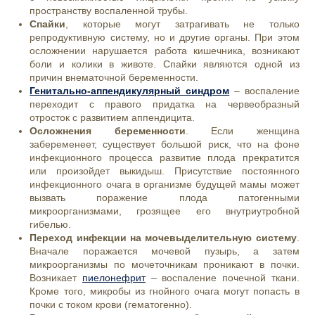
пространству воспаленной трубы.
Спайки
, которые могут затрагивать не только
репродуктивную систему, но и другие органы. При этом
осложнении нарушается работа кишечника, возникают
боли и колики в животе. Спайки являются одной из
причин внематочной беременности.
Генитально-аппендикулярный синдром
– воспаление
переходит с правого придатка на червеобразный
отросток с развитием аппендицита.
Осложнения беременности
. Если женщина
забеременеет, существует большой риск, что на фоне
инфекционного процесса развитие плода прекратится
или произойдет выкидыш. Присутствие постоянного
инфекционного очага в организме будущей мамы может
вызвать поражение плода патогенными
микроорганизмами, грозящее его внутриутробной
гибелью.
Переход инфекции на мочевыделительную систему
.
Вначале поражается мочевой пузырь, а затем
микроорганизмы по мочеточникам проникают в почки.
Возникает
пиелонефрит
– воспаление почечной ткани.
Кроме того, микробы из гнойного очага могут попасть в
почки с током крови (гематогенно).