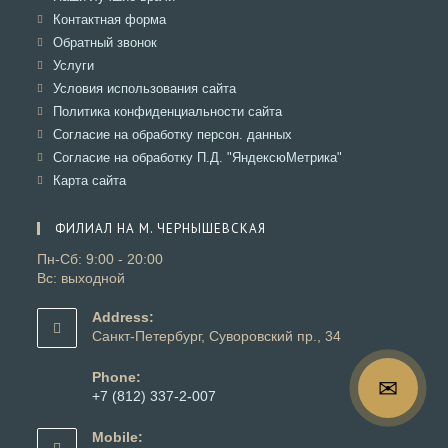
вкладке
новой
в
Откроется
Контактная форма
вкладке
новой
в
Откроется
Обратный звонок
вкладке
новой
в
Откроется
Услуги
вкладке
новой
в
Откроется
Условия использования сайта
вкладке
новой
в
Откроется
Политика конфиденциальности сайта
вкладке
новой
в
Откроется
Согласие на обработку персон. данных
вкладке
новой
в
Откроется
Согласие на обработку П.Д. "ЯндексюМетрика"
вкладке
новой
в
Откроется
Карта сайта
вкладке
новой
в
вкладке
новой
ФИЛИАЛ НА М. ЧЕРНЫШЕВСКАЯ
вкладке
Пн-Сб: 9:00 - 20:00
Вс: выходной
Address:
Санкт-Петербург, Суворовский пр., 34
Phone:
✉
+7 (812) 337-2-007
Откроется
в
Mobile: