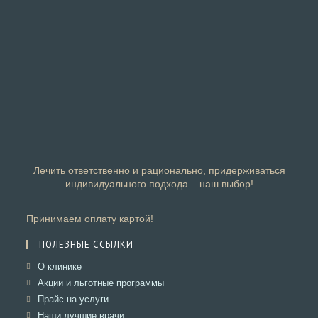
Лечить ответственно и рационально, придерживаться
индивидуального подхода – наш выбор!
Принимаем оплату картой!
ПОЛЕЗНЫЕ ССЫЛКИ
Откроется
О клинике
в
Откроется
Акции и льготные программы
новой
в
Откроется
Прайс на услуги
вкладке
новой
в
Откроется
Наши лучшие врачи