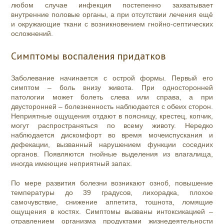
любом случае инфекция постепенно захватывает
внутренние половые органы, а при отсутствии лечения ещё
и окружающие ткани с возникновением гнойно-септических
осложнений.
Симптомы воспаления придатков
Заболевание начинается с острой формы. Первый его
симптом – боль внизу живота. При односторонней
патологии может болеть слева или справа, а при
двусторонней – болезненность наблюдается с обеих сторон.
Неприятные ощущения отдают в поясницу, крестец, копчик,
могут распространяться по всему животу. Нередко
наблюдается дискомфорт во время мочеиспускания и
дефекации, вызванный нарушением функции соседних
органов. Появляются гнойные выделения из влагалища,
иногда имеющие неприятный запах.
По мере развития болезни возникают озноб, повышение
температуры до 39 градусов,
лихорадка,
плохое
самочувствие,
снижение аппетита, тошнота
, ломящие
ощущения в костях. Симптомы вызваны интоксикацией –
отравлением организма продуктами жизнедеятельности