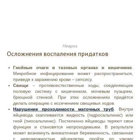
Невроз
Осложнения воспаления придатков
Гнойные очаги в тазовых органах и кишечнике
.
Микробное инфицирование может распространиться,
приведя к заражению крови – сепсису.
Свищи
– противоестественные ходы, соединяющие
половую систему с кишечником, мочевым пузырем,
брюшной стенкой. При этих осложнениях придётся
делать операцию с иссечением свищевых ходов.
Нарушение проходимости маточных труб
. Внутри
яйцевода скапливается жидкость (гидросальпинкс) или
гной (пиосальпинкс). Постепенно яйцеводы теряют свои
функции и становятся непроходимыми. В результате
может возникнуть внематочная беременность, связанная
с невозможностью яйцеклетки пройти по узкому