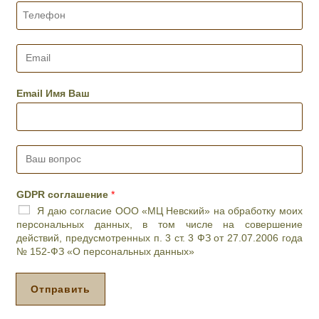
д
*
Т
е
е
н
л
ь
е
E
и
ф
m
ж
о
a
е
н
i
Email Имя Ваш
л
*
l
а
*
е
м
В
о
а
е
ш
в
в
р
GDPR соглашение
*
о
е
Я даю согласие ООО «МЦ Невский» на обработку моих
п
м
персональных данных, в том числе на совершение
р
я
действий, предусмотренных п. 3 ст. 3 ФЗ от 27.07.2006 года
о
п
№ 152-ФЗ «О персональных данных»
с
р
*
и
е
Отправить
м
а