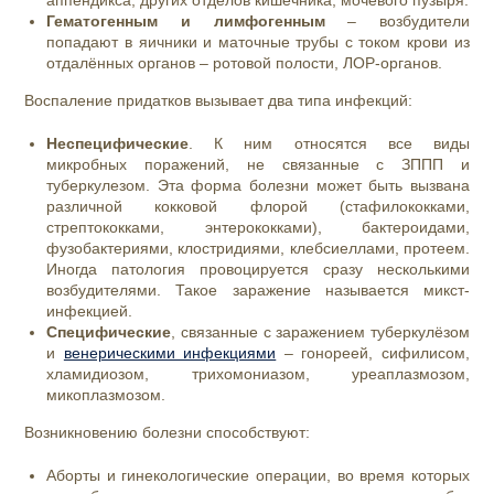
аппендикса, других отделов кишечника, мочевого пузыря.
Гематогенным и лимфогенным
– возбудители
попадают в яичники и маточные трубы с током крови из
отдалённых органов – ротовой полости, ЛОР-органов.
Воспаление придатков вызывает два типа инфекций:
Неспецифические
. К ним относятся все виды
микробных поражений, не связанные с ЗППП и
туберкулезом. Эта форма болезни может быть вызвана
различной кокковой флорой (стафилококками,
стрептококками, энтерококками), бактероидами,
фузобактериями, клостридиями, клебсиеллами, протеем.
Иногда патология провоцируется сразу несколькими
возбудителями. Такое заражение называется микст-
инфекцией.
Специфические
, связанные с заражением туберкулёзом
и
венерическими инфекциями
– гонореей, сифилисом,
хламидиозом, трихомониазом, уреаплазмозом,
микоплазмозом.
Возникновению болезни способствуют:
Аборты и гинекологические операции, во время которых