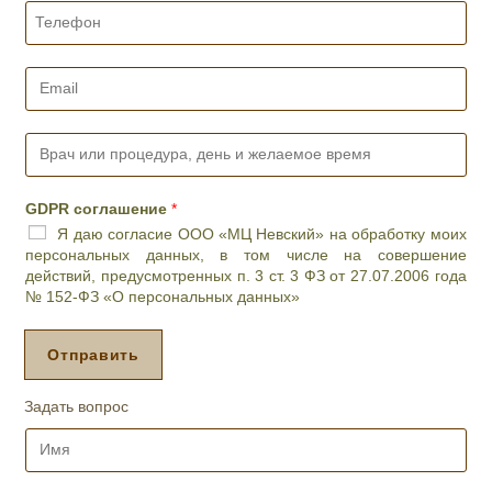
Т
е
л
е
E
ф
m
о
a
н
i
В
*
l
р
*
а
ч
GDPR соглашение
*
и
Я даю согласие ООО «МЦ Невский» на обработку моих
л
персональных данных, в том числе на совершение
и
действий, предусмотренных п. 3 ст. 3 ФЗ от 27.07.2006 года
п
№ 152-ФЗ «О персональных данных»
р
о
ц
Отправить
е
д
Задать вопрос
у
р
И
а
м
,
я