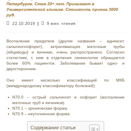
Петербурге. Стаж 20+ лет. Принимает в
Университетской клинике. Стоимость приема 3000
руб.
Запись
Время
22.10.2019
9 мин. чтения
опубликована:
чтения:
Воспаление придатков (другие названия – аднексит,
сальпингоофорит), затрагивающее маточные трубы
(яйцеводы) и яичники, очень распространено. Согласно
статистике, с ним в отделения гинекологии обращается
более 60% пациенток. Заболевание бывает одно- и
двухсторонним.
Оно имеет несколько классификаций по МКБ
(международному классификатору болезней):
N70.0 – острый сальпингит и оофорит (воспаление
маточных труб и яичников).
N70.1 – хроническая форма.
N70.9 – неуточненная форма.
Содержание статьи