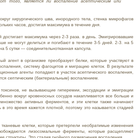
от того, является ли воспаление асептическим или
округ хирургического шва, инородного тела, стенка микрофагов
льких часов, достигая максимума в течение дня.
 достигает максимума через 2-3 раза. в день. Эмигрировавшие
е не могут делиться и погибают в течение 3-5 дней. 2-3. на 5
на 5 сутки — соединительнотканная капсула.
ый агент в организме преобразует белки, которые участвуют в
спаления, систему фагоцитов и миграцию клеток. В результате
ционные агенты попадают в участок асептического воспаления,
ится септическим (бактериальным) воспалением.
 токсинов, не вызывающие гиперемии, экссудации и эмиграции
бенно вокруг кровеносных сосудов накапливается все больше и
множество активных ферментов, и эти клетки также начинают
 в это время кажется плотной, поэтому это называется стадией
 тканевые клетки, которые претерпели необратимые изменения
ысвобождаются лизосомальные ферменты, которые расщепляют
ие структуры. Это стадия гнойного размягчения воспаления.