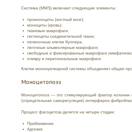
Система (MMS) включает следующие элементы:
промоноциты (костный мозг);
моноциты (кровь);
тканевые макрофаги;
гистиоциты соединительной ткани;
печеночные клетки Куппера;
легочные альвеолярные макрофаги;
свободные и фиксированные макрофаги лимфатическ
плевру и перитонеальные макрофаги.
Клетки мононуклеарной системы объединяет общее про
Моноцитопоэз
Моноцитопоэз — это стимулирующий фактор колонии ф
(отрицательная саморегуляция) интерферон фибробласто
Процесс фагоцитоза делится на четыре стадии:
Приближение.
Адгезия.