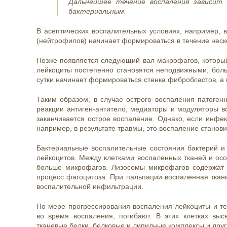
Дальнейшее течение воспаления зависит 
бактериальным.
В асептических воспалительных условиях, например, в
(нейтрофилов) начинает формироваться в течение неско
Позже появляется следующий вал макрофагов, который
лейкоциты постепенно становятся неподвижными, больш
сутки начинает формироваться стенка фибробластов, а 
Таким образом, в случае острого воспаления патогенн
реакции антиген-антитело, медиаторы и модуляторы во
заканчивается острое воспаление. Однако, если инфек
например, в результате травмы, это воспаление станов
Бактериальные воспалительные состояния бактерий и
лейкоцитов. Между клетками воспаленных тканей и осо
больше микрофагов. Лизосомы микрофагов содержат 
процесс фагоцитоза. При пальпации воспаленная ткань
воспалительной инфильтрации.
По мере прогрессирования воспаления лейкоциты и те
во время воспаления, погибают. В этих клетках в
тканевые белки, белковые и липидные комплексы и друг