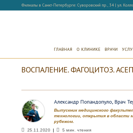
Перейти
Филиалы в Санкт-Петербурге: Суворовский пр., 34 | ул. Колло
к
содержимому
ГЛАВНАЯ
О КЛИНИКЕ
ВРАЧИ
УСЛУ
ВОСПАЛЕНИЕ. ФАГОЦИТОЗ. АСЕП
Александр Попандопуло, Врач Тер
Выпускник медицинского факультет
технологии, открытия в области м
рубежом.
Запись
Время
25.11.2020
5 мин. чтения