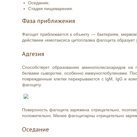
Оседание;
Стадия пищеварения.
Фаза приближения
Фагоцит приближается к объекту — бактериям, мервом
действием хемотаксиса цитоплазма фагоцита образует 
Адгезия
Способствует образованию аминополисахаридов на 
белками сыворотки, особенно иммуноглобулинами. Пос
поврежденные клетки перекрываются с IgM, IgG и комп
фагоциту.
Поверхность фагоцита заряжена отрицательно, поэтому
положительно. Менее фагоцитарны отрицательно заряже
Оседание