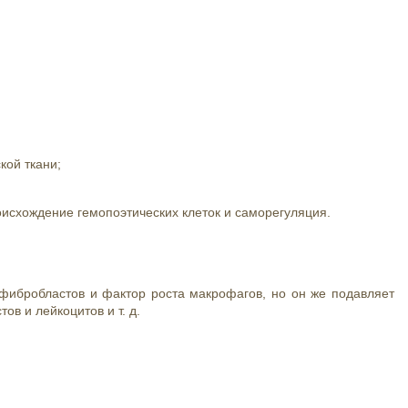
ой ткани;
исхождение гемопоэтических клеток и саморегуляция.
ибробластов и фактор роста макрофагов, но он же подавляет
в и лейкоцитов и т. д.