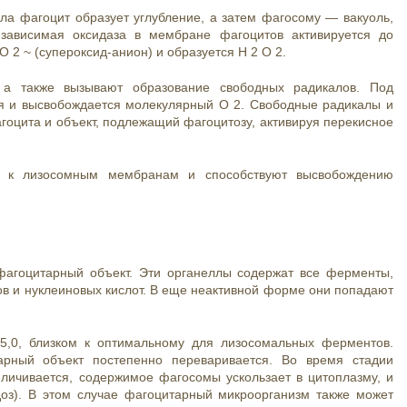
ла фагоцит образует углубление, а затем фагосому — вакуоль,
зависимая оксидаза в мембране фагоцитов активируется до
 2 ~ (супероксид-анион) и образуется H 2 O 2.
 а также вызывают образование свободных радикалов. Под
ся и высвобождается молекулярный O 2. Свободные радикалы и
оцита и объект, подлежащий фагоцитозу, активируя перекисное
ы к лизосомным мембранам и способствуют высвобождению
агоцитарный объект. Эти органеллы содержат все ферменты,
в и нуклеиновых кислот. В еще неактивной форме они попадают
5,0, близком к оптимальному для лизосомальных ферментов.
арный объект постепенно переваривается. Во время стадии
ичивается, содержимое фагосомы ускользает в цитоплазму, и
доз). В этом случае фагоцитарный микроорганизм также может