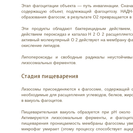
Этап фагоцитации объекта — путь инвагинации. Снача
содержащую объект, подлежащий фагоцитозу. НАДН-
образования фагосом; в результате O2 превращается в O
Эти продукты обладают бактерицидным действием,
действием пероксидаз и каталаз H 2 O 2 расщепляет
активный молекулярный O 2 действуют на мембрану фаг
окисление липидов.
Липопероксиды и свободные радикалы неустойчив
лизосомальных ферментов.
Стадия пищеварения
Лизосомы присоединяются к фагосоме, содержащей ф
необходимые для расщепления углеводов, белков, жиро
в вакуоль фагоцитов.
Пищеварительная вакуоль образуется при pH около 
Активируются лизосомальные ферменты, и фагоцит
пищеварения проницаемость мембраны фагосомы увел
микрофаг умирает (этому процессу способствует аци