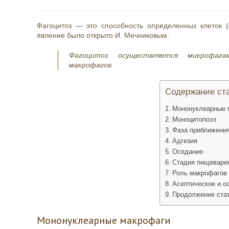
опубликована:
чтения:
Фагоцитоз — это способность определенных клеток (
явление было открыто И. Мечниковым.
Фагоцитоз осуществляется микрофага
макрофагов.
Содержание ст
Мононуклеарные 
Моноцитопоэз
Фаза приближени
Адгезия
Оседание
Стадия пищеваре
Роль макрофагов 
Асептическое и о
Продолжение ста
Мононуклеарные макрофаги