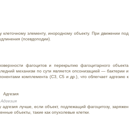
у клеточному элементу, инородному объекту. При движении под
удлинения (псевдоподии).
поверхности фагоцитов и перекрытию фагоцитарного объекта
ледний механизм по сути является опсонизацией — бактерии и
онентами комплемента (C3, C5 и др.), что облегчает адгезию к
Адгезия
 адгезия лучше, если объект, подлежащий фагоцитозу, заряжен
нные объекты, такие как опухолевые клетки.