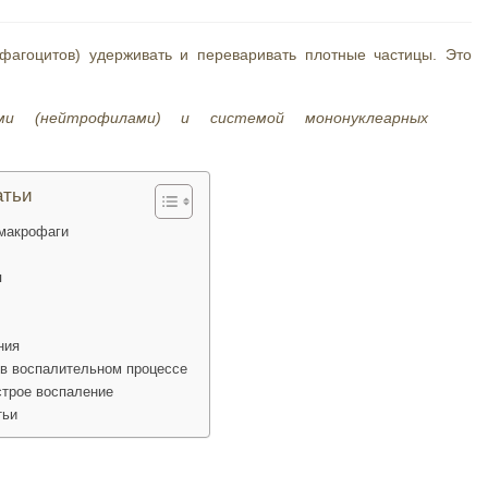
фагоцитов) удерживать и переваривать плотные частицы. Это
ми (нейтрофилами) и системой мононуклеарных
атьи
макрофаги
я
ния
в воспалительном процессе
строе воспаление
тьи