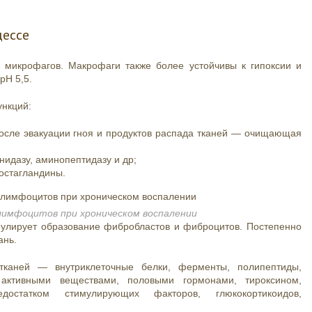
цессе
 микрофагов. Макрофаги также более устойчивы к гипоксии и
pH 5,5.
ункций:
после эвакуации гноя и продуктов распада тканей — очищающая
дазу, аминопептидазу и др;
остагландины.
лимфоцитов при хроническом воспалении
мулирует образование фибробластов и фиброцитов. Постепенно
ань.
 тканей — внутриклеточные белки, ферменты, полипептиды,
и активными веществами, половыми гормонами, тироксином,
остатком стимулирующих факторов, глюкокортикоидов,