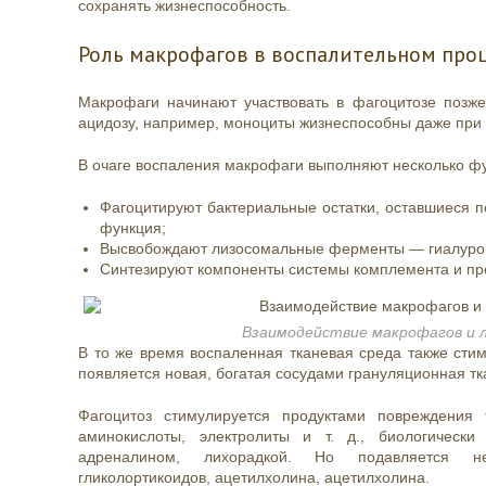
сохранять жизнеспособность.
Роль макрофагов в воспалительном про
Макрофаги начинают участвовать в фагоцитозе позже
ацидозу, например, моноциты жизнеспособны даже при 
В очаге
воспаления макрофаги
выполняют несколько ф
Фагоцитируют бактериальные остатки, оставшиеся 
функция;
Высвобождают лизосомальные ферменты — гиалурони
Синтезируют компоненты системы комплемента и пр
Взаимодействие макрофагов и 
В то же время воспаленная тканевая среда также сти
появляется новая, богатая сосудами грануляционная тк
Фагоцитоз стимулируется продуктами повреждения
аминокислоты, электролиты и т. д., биологическ
адреналином, лихорадкой. Но подавляется нед
гликолортикоидов, ацетилхолина, ацетилхолина.