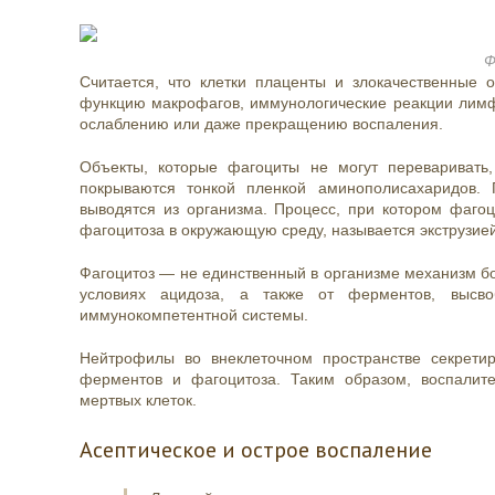
Ф
Считается, что клетки плаценты и злокачественные 
функцию макрофагов, иммунологические реакции лимфо
ослаблению или даже прекращению воспаления.
Объекты, которые фагоциты не могут переваривать,
покрываются тонкой пленкой аминополисахаридов.
выводятся из организма. Процесс, при котором фагоц
фагоцитоза в окружающую среду, называется экструзией
Фагоцитоз
— не единственный в организме механизм бо
условиях ацидоза, а также от ферментов, высв
иммунокомпетентной системы.
Нейтрофилы во внеклеточном пространстве секрети
ферментов и фагоцитоза. Таким образом, воспалит
мертвых клеток.
Асептическое и острое воспаление