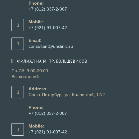
Phone:
+7 (812) 337-2-007
Откроется
в
Mobile:
вашем
+7 (921) 91-007-42
приложении
Откроется
в
Email:
вашем
Откроется
consultant@unclinic.ru
приложении
в
вашем
ФИЛИАЛ НА М. ПР. БОЛЬШЕВИКОВ
приложении
Пн-Сб: 9:00-20:00
Вс: выходной
Address:
Санкт-Петербург, ул. Коллонтай, 17/2
Phone:
+7 (812) 337-2-007
Откроется
в
Mobile:
вашем
+7 (921) 91-007-42
приложении
Откроется