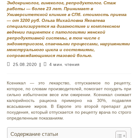
Эндокринолог, гинеколог, репродуктолог. Стаж
работы — более 23 лет. Принимает в
Университетской клинике в СПб. стоимость приема
— от 3200 руб. Ольга Михайловна Яковлева
специализируется на диагностике и комплексном
ведении пациенток с патологиями женской
репродуктивной системы, в том числе с
эндометриозом, спаечными процессами, нарушениями
менструального цикла и состояниями,
сопровождающимися тазовой болью.
Запись
Время
25.08.2020
4 мин. чтения
опубликована:
чтения:
Ксеникал — это лекарство, отпускаемое по рецепту,
которое, по словам производителей, помогает похудеть при
сильно избыточном весе или ожирении. Ксеникал снижает
калорийность рациона примерно на 30%, подавляя
всасывание жиров. В Европе это второй препарат для
похудения, который отпускается по рецепту врача по строго
определенным показаниям.
Содержание статьи