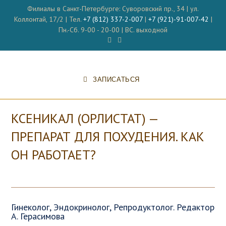
Перейти
Филиалы в Санкт-Петербурге: Суворовский пр., 34 | ул.
к
Коллонтай, 17/2 | Тел.
+7 (812) 337-2-007
|
+7 (921)-91-007-42
|
содержимому
Пн.-Сб. 9-00 - 20-00 | ВС. выходной
ЗАПИСАТЬСЯ
КСЕНИКАЛ (ОРЛИСТАТ) —
ПРЕПАРАТ ДЛЯ ПОХУДЕНИЯ. КАК
ОН РАБОТАЕТ?
Гинеколог, Эндокринолог, Репродуктолог. Редактор
А. Герасимова