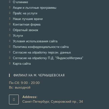
Откроется
О клинике
в
Откроется
Акции и льготные программы
новой
в
Откроется
Прайс на услуги
вкладке
новой
в
Откроется
Наши лучшие врачи
вкладке
новой
в
Откроется
Контактная форма
вкладке
новой
в
Откроется
Обратный звонок
вкладке
новой
в
Откроется
Услуги
вкладке
новой
в
Откроется
Условия использования сайта
вкладке
новой
в
Откроется
Политика конфиденциальности сайта
вкладке
новой
в
Откроется
Согласие на обработку персон. данных
вкладке
новой
в
Откроется
Согласие на обработку П.Д. "ЯндексюМетрика"
вкладке
новой
в
Откроется
Карта сайта
вкладке
новой
в
вкладке
новой
ФИЛИАЛ НА М. ЧЕРНЫШЕВСКАЯ
вкладке
Пн-Сб: 9:00 - 20:00
Вс: выходной
Address:
Санкт-Петербург, Суворовский пр., 34