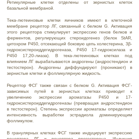
Ретикулярные клетки отделены от зернистых клеток
базальной мембраной.
Тека-лютеиновые клетки яичников имеют в клеточной
мембране рецептор ЛГ, связанный с белком G. Активация
этого рецептора стимулирует экспрессию генов белков и
ферментов, регулирующих стероидогенез (белок StAR,
цитохром Р450, отсекающий боковую цепь холестерина, 3β-
гидроксистероиддегидрогеназа, Р450 17-гидроксилаза и
Р450 17,20-лиаза). В тека-лютеиновых клетках под
влиянием ЛГ вырабатываются андрогены (андростендион и
тестостерон). Андрогены диффундируют (проникают) в
зернистые клетки и фолликулярную жидкость.
Рецептор ФСГ также связан с белком G. Активация ФСГ-
зависимых путей в зернистых клетках приводит к
увеличению экспрессии ароматазы Р450 и 17-
гидроксистероиддегидрогеназы (превращая андростендион
в тестостерон). Степень экспрессии ароматазы определяет
интенсивность выработки эстрадиола доминирующим
фолликулом.
В гранулярных клетках ФСГ также индуцирует экспрессию
рецептора ЛГ и рецептора прогестерона. Индукция