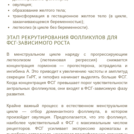
овуляция;
образование желтого тела;
трансформация в гестационное желтое тело (в цикле,
заканчивающемся беременностью);
лютеолиз (в цикле без беременности).
ЭТАП РЕКРУТИРОВАНИЯ ФОЛЛИКУЛОВ ДЛЯ
ФСГ-ЗАВИСИМОГО РОСТА
В менструальном цикле наряду с прогрессирующим
лютеолизом (лютеиновая регрессия) снижается
концентрация гормонов — прогестерона, эстрадиола и
ингибина А. Это приводит к увеличению частоты и амплитуд
секреции ГнРГ, и гипофиз начинает выделять больше ФСГ.
Когда концентрация ФСГ превышает порог чувствительности
антральных фолликулов, они входят в ФСГ-зависимую фазу
развития.
Крайне важный процесс в естественном менструальном
цикле — отбор доминантного фолликула, в котором
произойдет овуляция. Предполагается, что это фолликул,
наиболее чувствительный к ФСГ с максимальным числом
рецепторов. ФСГ усиливает экспрессию ароматазы и
выработку эстрадиола, усиливает пролиферацию зернистых