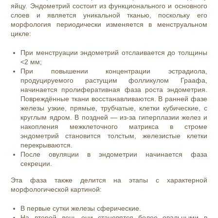
яйцу. Эндометрий состоит из функционального и основного
слоев и является уникальной тканью, поскольку его
морфология периодически изменяется в менструальном
цикле:
При менструации эндометрий отслаивается до толщины
<2 мм;
При повышении концентрации эстрадиола,
продуцируемого растущим фолликулом Граафа,
начинается пролиферативная фаза роста эндометрия.
Повреждённые ткани восстанавливаются. В ранней фазе
железы узкие, прямые, трубчатые, клетки кубические, с
круглым ядром. В поздней — из-за гиперплазии желез и
накопления межклеточного матрикса в строме
эндометрий становится толстым, железистые клетки
перекрываются.
После овуляции в эндометрии начинается фаза
секреции.
Эта фаза также делится на этапы с характерной
морфологической картиной:
В первые сутки железы сферические.
На второй день они становятся более овальными в