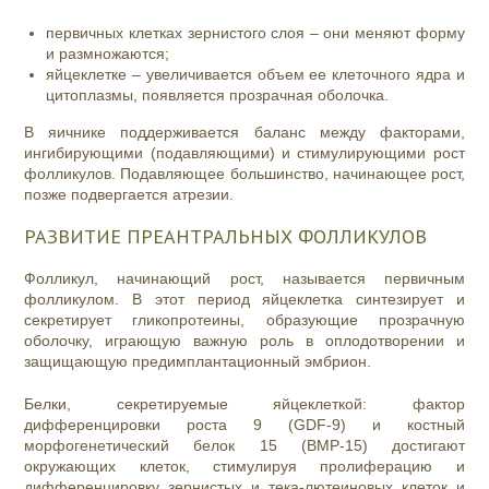
первичных клетках зернистого слоя – они меняют форму
и размножаются;
яйцеклетке – увеличивается объем ее клеточного ядра и
цитоплазмы, появляется прозрачная оболочка.
В яичнике поддерживается баланс между факторами,
ингибирующими (подавляющими) и стимулирующими рост
фолликулов. Подавляющее большинство, начинающее рост,
позже подвергается атрезии.
РАЗВИТИЕ ПРЕАНТРАЛЬНЫХ ФОЛЛИКУЛОВ
Фолликул, начинающий рост, называется первичным
фолликулом. В этот период яйцеклетка синтезирует и
секретирует гликопротеины, образующие прозрачную
оболочку, играющую важную роль в оплодотворении и
защищающую предимплантационный эмбрион.
Белки, секретируемые яйцеклеткой: фактор
дифференцировки роста 9 (GDF-9) и костный
морфогенетический белок 15 (BMP-15) достигают
окружающих клеток, стимулируя пролиферацию и
дифференцировку зернистых и тека-лютеиновых клеток и