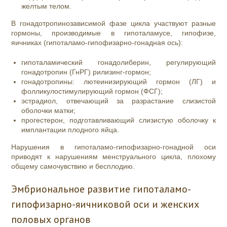
желтым телом.
В гонадотропинозависимой фазе цикла участвуют разные
гормоны, производимые в гипоталамусе, гипофизе,
яичниках (гипоталамо-гипофизарно-гонадная ось):
гипоталамический гонадолиберин, регулирующий
гонадотропин (ГнРГ) рилизинг-гормон;
гонадотропины: лютеинизирующий гормон (ЛГ) и
фолликулостимулирующий гормон (ФСГ);
эстрадиол, отвечающий за разрастание слизистой
оболочки матки;
прогестерон, подготавливающий слизистую оболочку к
имплантации плодного яйца.
Нарушения в гипоталамо-гипофизарно-гонадной оси
приводят к нарушениям менструального цикла, плохому
общему самочувствию и бесплодию.
Эмбриональное развитие гипоталамо-
гипофизарно-яичниковой оси и женских
половых органов