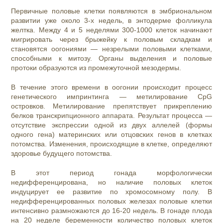
Первичные половые клетки появляются в эмбриональном
развитии уже около 3-х недель, в энтодерме фолликула
желтка. Между 4 и 5 неделями 300-1000 клеток начинают
мигрировать через брыжейку к половым складкам и
становятся оогониями — незрелыми половыми клетками,
способными к митозу. Органы выделения и половые
протоки образуются из промежуточной мезодермы.
В течение этого времени в оогонии происходит процесс
генетического импринтинга — метилирование CpG
островков. Метилирование препятствует прикреплению
белков транскрипционного аппарата. Результат процесса —
отсутствие экспрессии одной из двух аллелей (формы
одного гена) материнских или отцовских генов в клетках
потомства. Изменения, происходящие в клетке, определяют
здоровье будущего потомства.
В этот период гонада морфологически
недифференцирована, но наличие половых клеток
индуцирует ее развитие по хромосомному полу. В
недифференцированных половых железах половые клетки
интенсивно размножаются до 16-20 недель. В гонаде плода
на 20 неделе беременности количество половых клеток