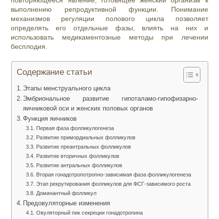
повторяющееся явление, готовящее женский организм к
выполнению репродуктивной функции. Понимание
механизмов регуляции полового цикла позволяет
определять его отдельные фазы, влиять на них и
использовать медикаментозные методы при лечении
бесплодия.
Содержание статьи
Этапы менструального цикла
Эмбриональное развитие гипоталамо-гипофизарно-
яичниковой оси и женских половых органов
Функция яичников
Первая фаза фолликулогенеза
Развитие примордиальных фолликулов
Развитие преантральных фолликулов
Развитие вторичных фолликулов
Развитие антральных фолликулов
Вторая гонадотропотропно-зависимая фаза фолликулогенеза
Этап рекрутирования фолликулов для ФСГ-зависимого роста
Доминантный фолликул
Предовуляторные изменения
Овуляторный пик секреции гонадотропина