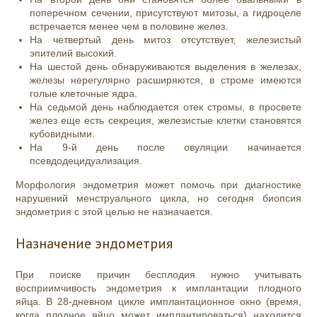
поперечном сечении, присутствуют митозы, а гидроцеле
встречается менее чем в половине желез.
На четвертый день митоз отсутствует, железистый
эпителий высокий.
На шестой день обнаруживаются выделения в железах,
железы нерегулярно расширяются, в строме имеются
голые клеточные ядра.
На седьмой день наблюдается отек стромы, в просвете
желез еще есть секреция, железистые клетки становятся
кубовидными.
На 9-й день после овуляции начинается
псевдодецидуализация.
Морфология эндометрия может помочь при диагностике
нарушений менструального цикла, но сегодня биопсия
эндометрия с этой целью не назначается.
Назначение эндометрия
При поиске причин бесплодия нужно учитывать
восприимчивость эндометрия к имплантации плодного
яйца. В 28-дневном цикле имплантационное окно (время,
когда плодное яйцо может имплантироваться) находится