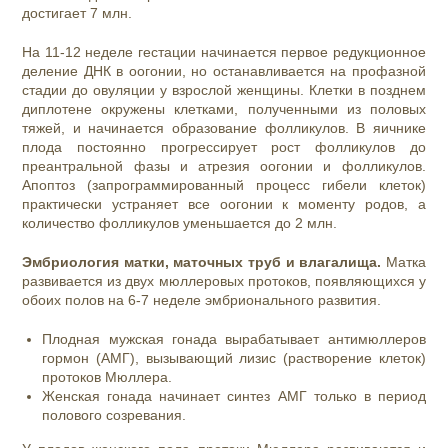
достигает 7 млн.
На 11-12 неделе гестации начинается первое редукционное
деление ДНК в оогонии, но останавливается на профазной
стадии до овуляции у взрослой женщины. Клетки в позднем
диплотене окружены клетками, полученными из половых
тяжей, и начинается образование фолликулов. В яичнике
плода постоянно прогрессирует рост фолликулов до
преантральной фазы и атрезия оогонии и фолликулов.
Апоптоз (запрограммированный процесс гибели клеток)
практически устраняет все оогонии к моменту родов, а
количество фолликулов уменьшается до 2 млн.
Эмбриология матки, маточных труб и влагалища.
Матка
развивается из двух мюллеровых протоков, появляющихся у
обоих полов на 6-7 неделе эмбрионального развития.
Плодная мужская гонада вырабатывает антимюллеров
гормон (АМГ), вызывающий лизис (растворение клеток)
протоков Мюллера.
Женская гонада начинает синтез АМГ только в период
полового созревания.