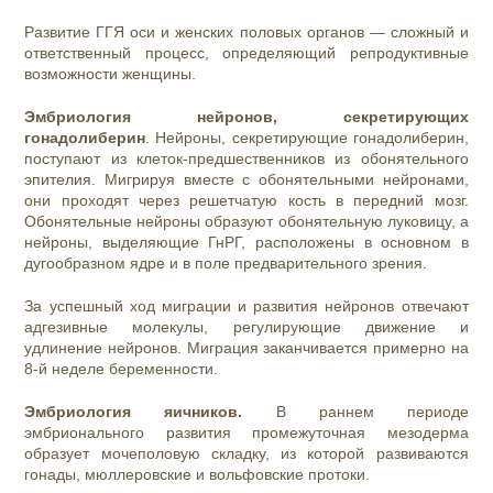
Развитие ГГЯ оси и женских половых органов — сложный и
ответственный процесс, определяющий репродуктивные
возможности женщины.
Эмбриология нейронов, секретирующих
гонадолиберин
. Нейроны, секретирующие гонадолиберин,
поступают из клеток-предшественников из обонятельного
эпителия. Мигрируя вместе с обонятельными нейронами,
они проходят через решетчатую кость в передний мозг.
Обонятельные нейроны образуют обонятельную луковицу, а
нейроны, выделяющие ГнРГ, расположены в основном в
дугообразном ядре и в поле предварительного зрения.
За успешный ход миграции и развития нейронов отвечают
адгезивные молекулы, регулирующие движение и
удлинение нейронов. Миграция заканчивается примерно на
8-й неделе беременности.
Эмбриология яичников.
В раннем периоде
эмбрионального развития промежуточная мезодерма
образует мочеполовую складку, из которой развиваются
гонады, мюллеровские и вольфовские протоки.