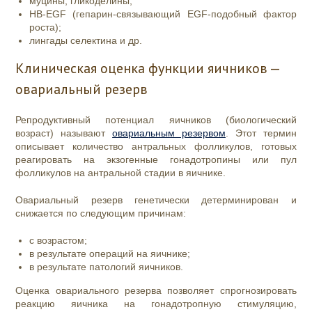
муцины, гликоделины;
HB-EGF (гепарин-связывающий EGF-подобный фактор
роста);
лингады селектина и др.
Клиническая оценка функции яичников —
овариальный резерв
Репродуктивный потенциал яичников (биологический
возраст) называют
овариальным резервом
. Этот термин
описывает количество антральных фолликулов, готовых
реагировать на экзогенные гонадотропины или пул
фолликулов на антральной стадии в яичнике.
Овариальный резерв генетически детерминирован и
снижается по следующим причинам:
с возрастом;
в результате операций на яичнике;
в результате патологий яичников.
Оценка овариального резерва позволяет спрогнозировать
реакцию яичника на гонадотропную стимуляцию,