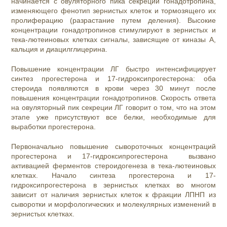
начинается с овуляторного пика секреции гонадотропина,
изменяющего фенотип зернистых клеток и тормозящего их
пролиферацию (разрастание путем деления). Высокие
концентрации гонадотропинов стимулируют в зернистых и
тека-лютеиновых клетках сигналы, зависящие от киназы А,
кальция и диацилглицерина.
Повышение концентрации ЛГ быстро интенсифицирует
синтез прогестерона и 17-гидроксипрогестерона: оба
стероида появляются в крови через 30 минут после
повышения концентрации гонадотропинов. Скорость ответа
на овуляторный пик секреции ЛГ говорит о том, что на этом
этапе уже присутствуют все белки, необходимые для
выработки прогестерона.
Первоначально повышение сывороточных концентраций
прогестерона и 17-гидроксипрогестерона вызвано
активацией ферментов стероидогенеза в тека-лютеиновых
клетках. Начало синтеза прогестерона и 17-
гидроксипрогестерона в зернистых клетках во многом
зависит от наличия зернистых клеток к фракции ЛПНП из
сыворотки и морфологических и молекулярных изменений в
зернистых клетках.