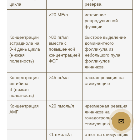
цикла
резерва.
>20 МЕ/л
истечение
репродуктивной
функции.
Концентрации
>80 пг/мл
быстрое выделение
эстрадиола на
вместе с
доминантного
3-й день цикла
повышенной
фолликула из
(низкая
концентрацией
небольшого пула
полезность)
ФСГ
фолликулов
яичников.
Концентрация
>45 пг/мл
плохая реакция на
ингибина
стимуляцию.
В (низкая
полезность)
Концентрация
>20 пмоль/л
чрезмерная реакция
АМГ
яичников на
гонадотропную
✉
стимуляцию.
<1 пмоль/л
ответ на стимуляцию