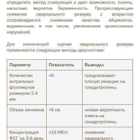
определить метод стимуляции и дает возможность понять,
насколько вероятна беременность. Прогрессирующее
снижение овариального резерва с возрастом
сопровождается снижением качества яйцеклеток,
выраженным, в том числе, увеличением хромосомных
нарушений.
Для клинической оценки овариального резерва
применяются следующие методы диагностики:
Параметр
Показатель
Выводы
Количество
<5
предсказывает
антральных
плохую реакцию на
фолликулов
гонадотропины.
размером 2-4
мм
Объем яичников
<5 см
низкая вероятность
ответа на
гонадотропины.
Концентрация
>10 МЕ/л
снижение
ФСГ на 3-й день
овариального