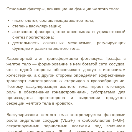
Основные факторы, влияющие на функции желтого тела:
число клеток, составляющих желтое тело;
степень васкуляризации;
активность факторов, ответственных за внутриклеточный
синтез прогестерона;
деятельность локальных механизмов, регулирующих
функцию и развитие желтого тела.
Характерный этап трансформации фолликула Граафа в
желтое тело — формирование в нем богатой сети сосудов,
что с одной стороны обеспечивает доступ к источникам
холестерина, а с другой стороны определяет эффективный
транспорт синтезированных стероидов в кровообращение.
Поэтому васкуляризация желтого тела играет ключевую
роль в обеспечении гонадотропинами, субстратами для
производства прогестерона и выделении продуктов
секреции желтого тела в кровоток.
Васкуляризация желтого тела контролируется факторами
роста эндотелия сосудов (VEGF) и фибробластов (FGF),
секретируемыми зернистыми клетками под влиянием
высокой концентрации ЛГ. В развитом желтом теле