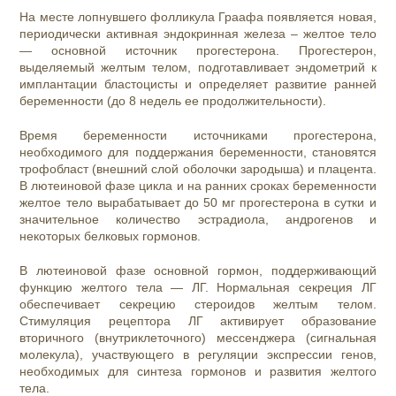
На месте лопнувшего фолликула Граафа появляется новая,
периодически активная эндокринная железа – желтое тело
— основной источник прогестерона. Прогестерон,
выделяемый желтым телом, подготавливает эндометрий к
имплантации бластоцисты и определяет развитие ранней
беременности (до 8 недель ее продолжительности).
Время беременности источниками прогестерона,
необходимого для поддержания беременности, становятся
трофобласт (внешний слой оболочки зародыша) и плацента.
В лютеиновой фазе цикла и на ранних сроках беременности
желтое тело вырабатывает до 50 мг прогестерона в сутки и
значительное количество эстрадиола, андрогенов и
некоторых белковых гормонов.
В лютеиновой фазе основной гормон, поддерживающий
функцию желтого тела — ЛГ. Нормальная секреция ЛГ
обеспечивает секрецию стероидов желтым телом.
Стимуляция рецептора ЛГ активирует образование
вторичного (внутриклеточного) мессенджера (сигнальная
молекула), участвующего в регуляции экспрессии генов,
необходимых для синтеза гормонов и развития желтого
тела.