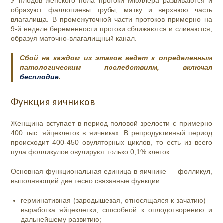
У плодов женского пола протоки Мюллера развиваются и
образуют фаллопиевы трубы, матку и верхнюю часть
влагалища. В промежуточной части протоков примерно на
9-й неделе беременности протоки сближаются и сливаются,
образуя маточно-влагалищный канал.
Сбой на каждом из этапов ведет к определенным
патологическим последствиям, включая
бесплодие
.
Функция яичников
Женщина вступает в период половой зрелости с примерно
400 тыс. яйцеклеток в яичниках. В репродуктивный период
происходит 400-450 овуляторных циклов, то есть из всего
пула фолликулов овулируют только 0,1% клеток.
Основная функциональная единица в яичнике — фолликул,
выполняющий две тесно связанные функции:
герминативная (зародышевая, относящаяся к зачатию) –
выработка яйцеклетки, способной к оплодотворению и
дальнейшему развитию;