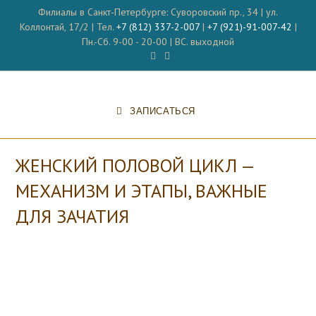
Перейти
Филиалы в Санкт-Петербурге: Суворовский пр., 34 | ул.
к
Коллонтай, 17/2 | Тел.
+7 (812) 337-2-007
|
+7 (921)-91-007-42
|
содержимому
Пн.-Сб. 9-00 - 20-00 | ВС. выходной
ЗАПИСАТЬСЯ
ЖЕНСКИЙ ПОЛОВОЙ ЦИКЛ —
МЕХАНИЗМ И ЭТАПЫ, ВАЖНЫЕ
ДЛЯ ЗАЧАТИЯ