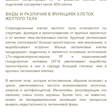
эндотелий составляет около 40% клеток.
ВИДЫ И РАЗЛИЧИЯ В ФУНКЦИЯХ КЛЕТОК
ЖЕЛТОГО ТЕЛА
Стероидогенные клетки желтого тела отличаются по
структуре, функции и происхождению от крупных зернистых
и от мелких тека-лютеиновых клеток. Крупные лютеиновые
клетки синтезируют больше прогестерона, чем маленькие, и
вырабатывают эстроген. Малые лютеиновые клетки
продуцируют андрогены и являются основным источником
17α-гидроксипрогестерона. ЛГ и хорионический
гонадотропин человека (ХГЧ) увеличивают выработку
прогестерона в них в гораздо большей степени, чем в
крупных лютеиновых клетках.
В желтом теле, которое естественным образом исчезает в
цикле, увеличивается частота возникновения апоптоза,
некроза и аутофагоцитоза. Механизмы, регулирующие эти
явления, очень плохо изучены. Более того, не известно,
может ли преждевременная активация этих процессов
вызвать недостаточность лютеиновой фазы.