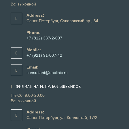
Вс: выходной
Address:
Санкт-Петербург, Суворовский пр., 34
Phone:
+7 (812) 337-2-007
Откроется
в
Mobile:
вашем
+7 (921) 91-007-42
приложении
Откроется
в
Email:
вашем
Откроется
consultant@unclinic.ru
приложении
в
вашем
ФИЛИАЛ НА М. ПР. БОЛЬШЕВИКОВ
приложении
Пн-Сб: 9:00-20:00
Вс: выходной
Address:
Санкт-Петербург, ул. Коллонтай, 17/2