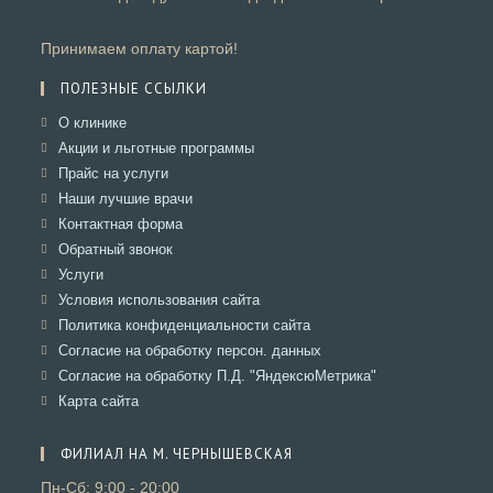
Принимаем оплату картой!
ПОЛЕЗНЫЕ ССЫЛКИ
Откроется
О клинике
в
Откроется
Акции и льготные программы
новой
в
Откроется
Прайс на услуги
вкладке
новой
в
Откроется
Наши лучшие врачи
вкладке
новой
в
Откроется
Контактная форма
вкладке
новой
в
Откроется
Обратный звонок
вкладке
новой
в
Откроется
Услуги
вкладке
новой
в
Откроется
Условия использования сайта
вкладке
новой
в
Откроется
Политика конфиденциальности сайта
вкладке
новой
в
Откроется
Согласие на обработку персон. данных
вкладке
новой
в
Откроется
Согласие на обработку П.Д. "ЯндексюМетрика"
вкладке
новой
в
Откроется
Карта сайта
вкладке
новой
в
вкладке
новой
ФИЛИАЛ НА М. ЧЕРНЫШЕВСКАЯ
вкладке
Пн-Сб: 9:00 - 20:00