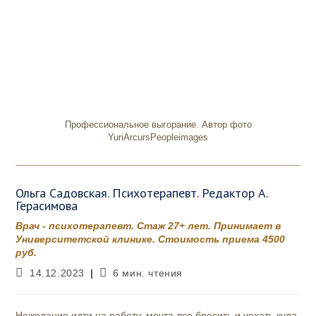
Профессиональное выгорание. Автор фото
YuriArcursPeopleimages
Ольга Садовская. Психотерапевт. Редактор А.
Герасимова
Врач - психотерапевт. Стаж 27+ лет. Принимает в
Университетской клинике. Стоимость приема 4500
руб.
Запись
Время
14.12.2023
6 мин. чтения
опубликована:
чтения:
Нежелание идти на работу, мечта все бросить и уехать куда-