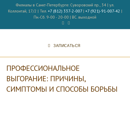
Перейти
Филиалы в Санкт-Петербурге: Суворовский пр., 34 | ул.
к
Коллонтай, 17/2 | Тел.
+7 (812) 337-2-007
|
+7 (921)-91-007-42
|
содержимому
Пн.-Сб. 9-00 - 20-00 | ВС. выходной
ЗАПИСАТЬСЯ
ПРОФЕССИОНАЛЬНОЕ
ВЫГОРАНИЕ: ПРИЧИНЫ,
СИМПТОМЫ И СПОСОБЫ БОРЬБЫ