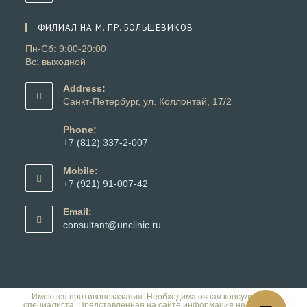
приложении
в
вашем
ФИЛИАЛ НА М. ПР. БОЛЬШЕВИКОВ
приложении
Пн-Сб: 9:00-20:00
Вс: выходной
Address:
Санкт-Петербург, ул. Коллонтай, 17/2
Phone:
+7 (812) 337-2-007
Откроется
в
Mobile:
вашем
+7 (921) 91-007-42
приложении
Откроется
в
Email:
вашем
Откроется
consultant@unclinic.ru
приложении
в
вашем
приложении
Имеются противопоказания. Необходима очная консультация
специалиста. Представленная на сайте информация не является