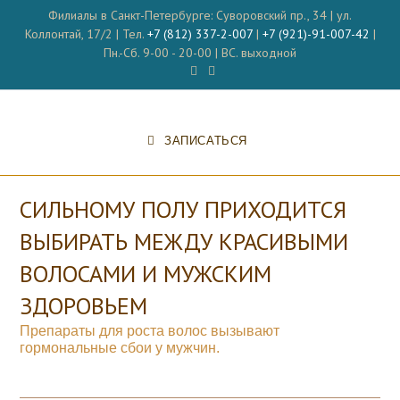
Перейти
Филиалы в Санкт-Петербурге: Суворовский пр., 34 | ул.
к
Коллонтай, 17/2 | Тел.
+7 (812) 337-2-007
|
+7 (921)-91-007-42
|
содержимому
Пн.-Сб. 9-00 - 20-00 | ВС. выходной
ЗАПИСАТЬСЯ
СИЛЬНОМУ ПОЛУ ПРИХОДИТСЯ
ВЫБИРАТЬ МЕЖДУ КРАСИВЫМИ
ВОЛОСАМИ И МУЖСКИМ
ЗДОРОВЬЕМ
Препараты для роста волос вызывают
гормональные сбои у мужчин.