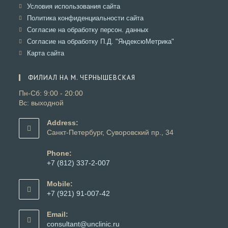
новой
в
Откроется
Условия использования сайта
вкладке
новой
в
Откроется
Политика конфиденциальности сайта
вкладке
новой
в
Откроется
Согласие на обработку персон. данных
вкладке
новой
в
Откроется
Согласие на обработку П.Д. "ЯндексюМетрика"
вкладке
новой
в
Откроется
Карта сайта
вкладке
новой
в
вкладке
новой
ФИЛИАЛ НА М. ЧЕРНЫШЕВСКАЯ
вкладке
Пн-Сб: 9:00 - 20:00
Вс: выходной
Address:
Санкт-Петербург, Суворовский пр., 34
Phone:
+7 (812) 337-2-007
Откроется
в
Mobile:
вашем
+7 (921) 91-007-42
приложении
Откроется
в
Email:
вашем
Откроется
consultant@unclinic.ru