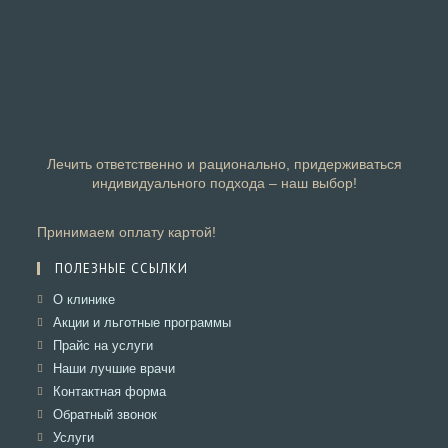
Лечить ответственно и рационально, придерживаться
индивидуального подхода – наш выбор!
Принимаем оплату картой!
ПОЛЕЗНЫЕ ССЫЛКИ
Откроется
О клинике
в
Откроется
Акции и льготные программы
новой
в
Откроется
Прайс на услуги
вкладке
новой
в
Откроется
Наши лучшие врачи
вкладке
новой
в
Откроется
Контактная форма
вкладке
новой
в
Откроется
Обратный звонок
вкладке
новой
в
Откроется
Услуги
вкладке