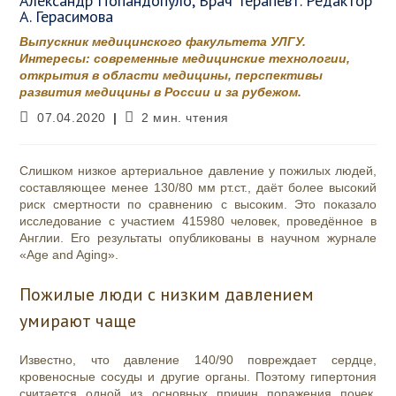
Александр Попандопуло, Врач Терапевт. Редактор
А. Герасимова
Выпускник медицинского факультета УЛГУ.
Интересы: современные медицинские технологии,
открытия в области медицины, перспективы
развития медицины в России и за рубежом.
Запись
Время
07.04.2020
2 мин. чтения
опубликована:
чтения:
Слишком низкое артериальное давление у пожилых людей,
составляющее менее 130/80 мм рт.ст., даёт более высокий
риск смертности по сравнению с высоким. Это показало
исследование с участием 415980 человек, проведённое в
Англии. Его результаты опубликованы в научном журнале
«Age and Aging».
Пожилые люди с низким давлением
умирают чаще
Известно, что давление 140/90 повреждает сердце,
кровеносные сосуды и другие органы. Поэтому гипертония
считается одной из основных причин поражения почек,