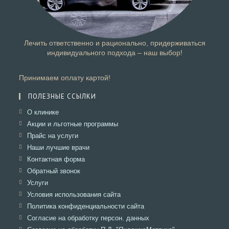
Лечить ответственно и рационально, придерживаться
индивидуального подхода – наш выбор!
Принимаем оплату картой!
ПОЛЕЗНЫЕ ССЫЛКИ
Откроется
О клинике
в
Откроется
Акции и льготные программы
новой
в
Откроется
Прайс на услуги
вкладке
новой
в
Откроется
Наши лучшие врачи
вкладке
новой
в
Откроется
Контактная форма
вкладке
новой
в
Откроется
Обратный звонок
вкладке
новой
в
Откроется
Услуги
вкладке
новой
в
Откроется
Условия использования сайта
вкладке
новой
в
Откроется
Политика конфиденциальности сайта
вкладке
новой
в
Откроется
Согласие на обработку персон. данных
вкладке
новой
в
Откроется