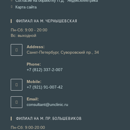
Согласие на обработку П.Д. "ЯндексюМетрика"
вкладке
новой
в
Откроется
Карта сайта
вкладке
новой
в
вкладке
новой
ФИЛИАЛ НА М. ЧЕРНЫШЕВСКАЯ
вкладке
Пн-Сб: 9:00 - 20:00
Вс: выходной
Address:
Санкт-Петербург, Суворовский пр., 34
Phone:
+7 (812) 337-2-007
Откроется
в
Mobile:
вашем
+7 (921) 91-007-42
приложении
Откроется
в
Email:
вашем
Откроется
consultant@unclinic.ru
приложении
в
вашем
ФИЛИАЛ НА М. ПР. БОЛЬШЕВИКОВ
приложении
Пн-Сб: 9:00-20:00