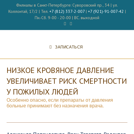
Перейти
Филиалы в Санкт-Петербурге: Суворовский пр., 34 | ул.
к
Коллонтай, 17/2 | Тел.
+7 (812) 337-2-007
|
+7 (921)-91-007-42
|
содержимому
Пн.-Сб. 9-00 - 20-00 | ВС. выходной
ЗАПИСАТЬСЯ
НИЗКОЕ КРОВЯНОЕ ДАВЛЕНИЕ
УВЕЛИЧИВАЕТ РИСК СМЕРТНОСТИ
У ПОЖИЛЫХ ЛЮДЕЙ
Особенно опасно, если препараты от давления
больные принимают без назначения врача.