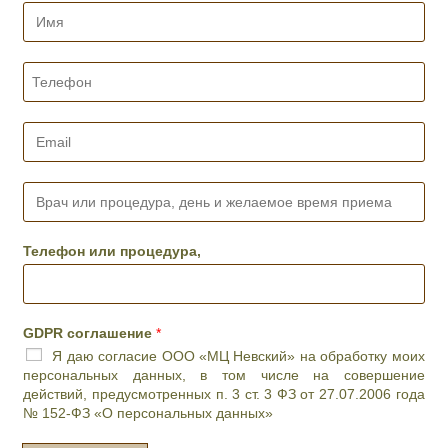
И
м
я
*
Т
е
л
е
E
ф
m
о
a
н
i
В
*
l
р
*
а
ч
Телефон или процедура,
и
л
и
п
GDPR соглашение
*
р
Я даю согласие ООО «МЦ Невский» на обработку моих
о
персональных данных, в том числе на совершение
ц
действий, предусмотренных п. 3 ст. 3 ФЗ от 27.07.2006 года
е
№ 152-ФЗ «О персональных данных»
д
у