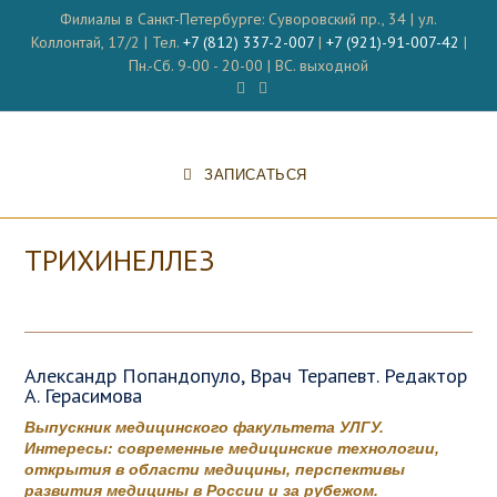
Перейти
Филиалы в Санкт-Петербурге: Суворовский пр., 34 | ул.
к
Коллонтай, 17/2 | Тел.
+7 (812) 337-2-007
|
+7 (921)-91-007-42
|
содержимому
Пн.-Сб. 9-00 - 20-00 | ВС. выходной
ЗАПИСАТЬСЯ
ТРИХИНЕЛЛЕЗ
Александр Попандопуло, Врач Терапевт. Редактор
А. Герасимова
Выпускник медицинского факультета УЛГУ.
Интересы: современные медицинские технологии,
открытия в области медицины, перспективы
развития медицины в России и за рубежом.