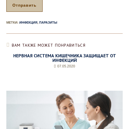
р
Отправить
а
,
д
МЕТКИ
:
ИНФЕКЦИЯ
,
ПАРАЗИТЫ
е
н
ь
и
ВАМ ТАКЖЕ МОЖЕТ ПОНРАВИТЬСЯ
ж
е
НЕРВНАЯ СИСТЕМА КИШЕЧНИКА ЗАЩИЩАЕТ ОТ
л
ИНФЕКЦИЙ
а
07.05.2020
е
м
о
е
в
р
е
м
я
п
р
и