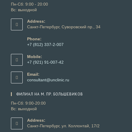
Пн-Сб: 9:00 - 20:00
Вс: выходной
Address:
Санкт-Петербург, Суворовский пр., 34
Phone:
+7 (812) 337-2-007
Откроется
в
Mobile:
вашем
+7 (921) 91-007-42
приложении
Откроется
в
Email:
вашем
Откроется
consultant@unclinic.ru
приложении
в
вашем
ФИЛИАЛ НА М. ПР. БОЛЬШЕВИКОВ
приложении
Пн-Сб: 9:00-20:00
Вс: выходной
Address:
Санкт-Петербург, ул. Коллонтай, 17/2