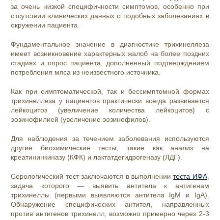
за очень низкой специфичности симптомов, особенно при
отсутствии клинических данных о подобных заболеваниях в
окружении пациента.
Фундаментальное значение в диагностике трихинеллеза
имеет возникновение характерных жалоб на более поздних
стадиях и опрос пациента, дополненный подтверждением
потребления мяса из неизвестного источника.
Как при симптоматической, так и бессимптомной формах
трихинеллеза у пациентов практически всегда развивается
лейкоцитоз (увеличение количества лейкоцитов) с
эозинофилией (увеличение эозинофилов).
Для наблюдения за течением заболевания используются
другие биохимические тесты, такие как анализ на
креатининкиназу (КФК) и лактатдегидрогеназу (ЛДГ).
Серологический тес
т заключаются в выполнении
теста ИФА
,
задача которого — выявить антитела к антигенам
трихинеллы (первыми выявляются антитела IgM и IgA).
Обнаружение специфических антител, направленных
против антигенов трихинелл, возможно примерно через 2-3