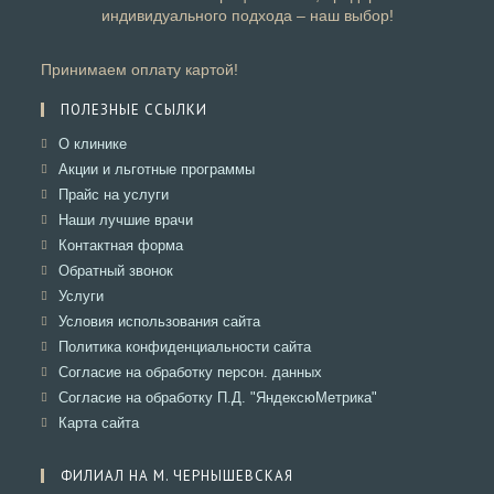
индивидуального подхода – наш выбор!
Принимаем оплату картой!
ПОЛЕЗНЫЕ ССЫЛКИ
Откроется
О клинике
в
Откроется
Акции и льготные программы
новой
в
Откроется
Прайс на услуги
вкладке
новой
в
Откроется
Наши лучшие врачи
вкладке
новой
в
Откроется
Контактная форма
вкладке
новой
в
Откроется
Обратный звонок
вкладке
новой
в
Откроется
Услуги
вкладке
новой
в
Откроется
Условия использования сайта
вкладке
новой
в
Откроется
Политика конфиденциальности сайта
вкладке
новой
в
Откроется
Согласие на обработку персон. данных
вкладке
новой
в
Откроется
Согласие на обработку П.Д. "ЯндексюМетрика"
вкладке
новой
в
Откроется
Карта сайта
вкладке
новой
в
вкладке
новой
ФИЛИАЛ НА М. ЧЕРНЫШЕВСКАЯ
вкладке