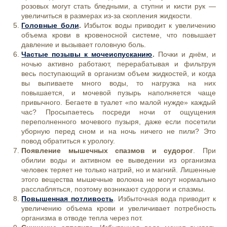
розовых могут стать бледными, а ступни и кисти рук —
увеличиться в размерах из-за скопления жидкости.
Головные боли
.
Избыток воды приводит к увеличению
объема крови в кровеносной системе, что повышает
давление и вызывает головную боль.
Частые позывы к мочеиспусканию
.
Почки и днём, и
ночью активно работают, перерабатывая и фильтруя
весь поступающий в организм объем жидкостей, и когда
вы выпиваете много воды, то нагрузка на них
повышается, и мочевой пузырь наполняется чаще
привычного. Бегаете в туалет «по малой нужде» каждый
час? Просыпаетесь посреди ночи от ощущения
переполненного мочевого пузыря, даже если посетили
уборную перед сном и на ночь ничего не пили? Это
повод обратиться к урологу.
Появление мышечных спазмов и судорог
. При
обилии воды и активном ее выведении из организма
человек теряет не только натрий, но и магний. Лишенные
этого вещества мышечные волокна не могут нормально
расслабляться, поэтому возникают судороги и спазмы.
Повышенная потливость
. Избыточная вода приводит к
увеличению объема крови и увеличивает потребность
организма в отводе тепла через пот.