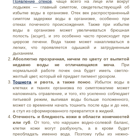
Появление отеков
, чаще всего на лице или вокруг
лодыжек — главный симптом, свидетельствующий об
избытке воды в организме. Отек век распространенный
симптом задержки воды в организме, особенно при
отеках почечного происхождения. Также при избытке
воды в организме может увеличиваться брюшная
полость (асцит), и это особенно часто происходит при
циррозе печени. Вода также может накапливаться в
легких, что проявляется одышкой и затрудненным
дыханием.
Абсолютно прозрачная, ничем по цвету от выпитой
недавно воды не отличающаяся моча
. При
нормальной работе почек она будет иметь светло-
желтый цвет, который ей придает пигмент урохром.
Тошнота
и рвота, а также понос
. Избыток воды в
клетках и тканях организма по симптоматике может
напоминать отравление, и того, кто усиленно соблюдает
питьевой режим, выпивая воды больше положенного,
может со временем начать тошнить после еды и до нее,
а стул из сформированного превратится в жидкий.
Отечность и бледность кожи в области конечностей
или губ
. От того, что нарушен водно-солевой баланс,
клетки кожи могут разбухнуть, а в крови будет
преобладать именно вода. Поэтому губы из нежно-