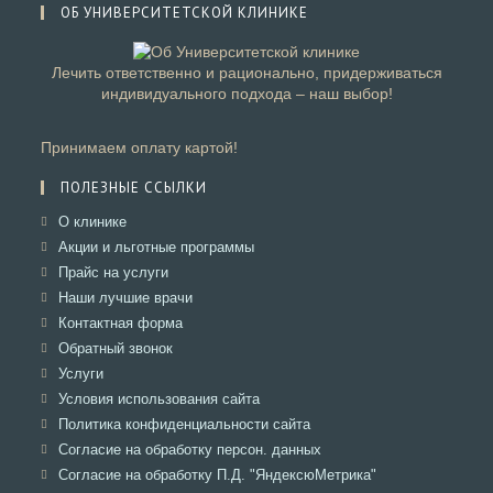
ОБ УНИВЕРСИТЕТСКОЙ КЛИНИКЕ
Лечить ответственно и рационально, придерживаться
индивидуального подхода – наш выбор!
Принимаем оплату картой!
ПОЛЕЗНЫЕ ССЫЛКИ
Откроется
О клинике
в
Откроется
Акции и льготные программы
новой
в
Откроется
Прайс на услуги
вкладке
новой
в
Откроется
Наши лучшие врачи
вкладке
новой
в
Откроется
Контактная форма
вкладке
новой
в
Откроется
Обратный звонок
вкладке
новой
в
Откроется
Услуги
вкладке
новой
в
Откроется
Условия использования сайта
вкладке
новой
в
Откроется
Политика конфиденциальности сайта
вкладке
новой
в
Откроется
Согласие на обработку персон. данных
вкладке
новой
в
Откроется
Согласие на обработку П.Д. "ЯндексюМетрика"
вкладке
новой