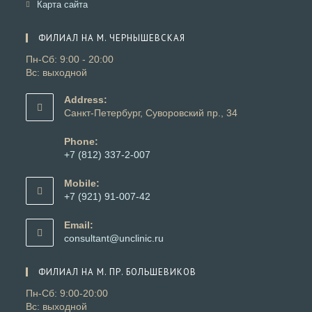
в
Откроется
Карта сайта
вкладке
новой
в
вкладке
новой
ФИЛИАЛ НА М. ЧЕРНЫШЕВСКАЯ
вкладке
Пн-Сб: 9:00 - 20:00
Вс: выходной
Address:
Санкт-Петербург, Суворовский пр., 34
Phone:
+7 (812) 337-2-007
Откроется
в
Mobile:
вашем
+7 (921) 91-007-42
приложении
Откроется
в
Email:
вашем
Откроется
consultant@unclinic.ru
приложении
в
вашем
ФИЛИАЛ НА М. ПР. БОЛЬШЕВИКОВ
приложении
Пн-Сб: 9:00-20:00
Вс: выходной