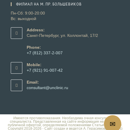
вашем
ФИЛИАЛ НА М. ПР. БОЛЬШЕВИКОВ
приложении
Пн-Сб: 9:00-20:00
Вс: выходной
Address:
Санкт-Петербург, ул. Коллонтай, 17/2
Phone:
+7 (812) 337-2-007
Откроется
в
Mobile:
вашем
+7 (921) 91-007-42
приложении
Откроется
в
Email:
вашем
Откроется
consultant@unclinic.ru
приложении
в
вашем
приложении
Имеются противопоказания. Необходима очная консультация
специалиста. Представленная на сайте информация не является
публичной офертой, определяемой положениями Статьи 437 ГК РФ.
📞
Copyright 2018-2026 - Сайт создан и ведется А. Герасимовой (Dalles)