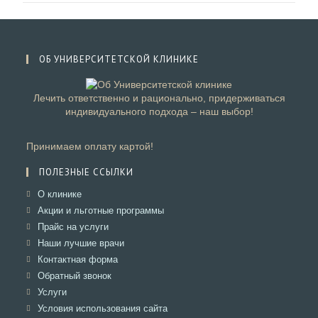
ОБ УНИВЕРСИТЕТСКОЙ КЛИНИКЕ
Лечить ответственно и рационально, придерживаться
индивидуального подхода – наш выбор!
Принимаем оплату картой!
ПОЛЕЗНЫЕ ССЫЛКИ
Откроется
О клинике
в
Откроется
Акции и льготные программы
новой
в
Откроется
Прайс на услуги
вкладке
новой
в
Откроется
Наши лучшие врачи
вкладке
новой
в
Откроется
Контактная форма
вкладке
новой
в
Откроется
Обратный звонок
вкладке
новой
в
Откроется
Услуги
вкладке
новой
в
Откроется
Условия использования сайта
вкладке