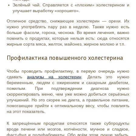
Зелёный чай. Справляется с «плохим» холестерином и
улучшает выработку «хорошего».
Отличное средство, снижающее холестерин — орехи. Их
нужно употреблять пару раз в неделю. Также нужно есть
больше фасоли, гороха, чеснока. Во время лечения, важно
помнить о продуктах, которые нельзя есть: сюда относятся
жирные сорта мяса, желток, майонез, жирное молоко и т.п.
Профилактика повышенного холестерина
Чтобы проводить профилактику, в первую очередь нужно
сдавать
анализы на холестерин
. Делать это нужно
беременным, людям с ожирением и сахарным диабетом,
пожилым. При подтверждении диагноза нужно
скорректировать меню, чем уже можно добиться серьёзных
улучшений. Но это скорее не диета, а правильное питание,
помогающее прийти к оптимальному весу, чтобы повлиять
на этот показатель.
К запрещённым продуктам относятся также субпродукты
вроде печени или мозгов, копчёности, мучное и сладкое,
фаст-фуд и полуфабрикаты. Обо всём этом лучше забыть.