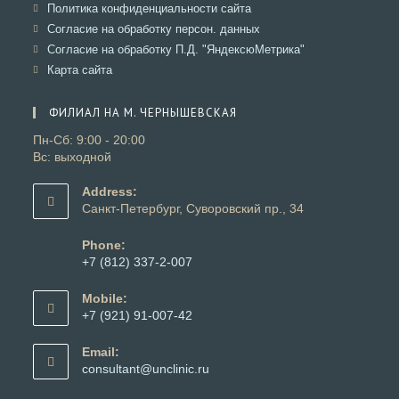
новой
в
Откроется
Политика конфиденциальности сайта
вкладке
новой
в
Откроется
Согласие на обработку персон. данных
вкладке
новой
в
Откроется
Согласие на обработку П.Д. "ЯндексюМетрика"
вкладке
новой
в
Откроется
Карта сайта
вкладке
новой
в
вкладке
новой
ФИЛИАЛ НА М. ЧЕРНЫШЕВСКАЯ
вкладке
Пн-Сб: 9:00 - 20:00
Вс: выходной
Address:
Санкт-Петербург, Суворовский пр., 34
Phone:
+7 (812) 337-2-007
Откроется
в
Mobile:
вашем
+7 (921) 91-007-42
приложении
Откроется
в
Email:
вашем
Откроется
consultant@unclinic.ru
приложении
в