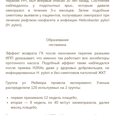
терапии PPI, был впервые описан 30 лет назад. Состояние
наблюдалось у подопытных крыс, которым давали
омепразол в течение 3-х месяцев. Затем подобные
симптомы выявили у пациентов, получавших омепразол при
лечении рефлюкс-эзофагита и инфекции Helicobacter pylori
(H. pylori).
Образование
гистамина
Эффект возврата ГК после окончания терапии разными
ИПП доказывает, что именно так работают все ингибиторы
протонного насоса. Подобный эффект также наблюдался
после приема H2RAs даже у здоровых добровольцев, не
инфицированных H. pylori и без симптомов патологий ЖКТ.
Группа уч. Реймера провела эксперимент. Ученые
распределили 120 испытуемых на 2 группы:
первая принимала 12 недель плацебо;
вторая — 8 недель по 40 мг/сут эзомепразола, далее
месяц плацебо.