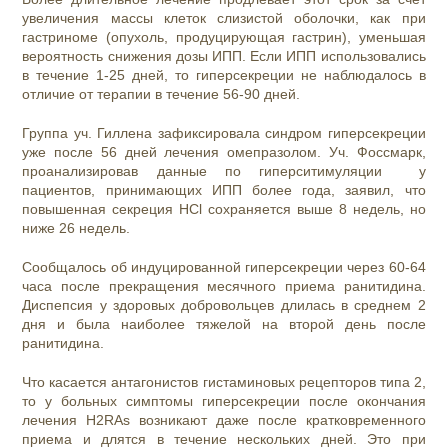
увеличения массы клеток слизистой оболочки, как при
гастриноме (опухоль, продуцирующая гастрин), уменьшая
вероятность снижения дозы ИПП. Если ИПП использовались
в течение 1-25 дней, то гиперсекреции не наблюдалось в
отличие от терапии в течение 56-90 дней.
Группа уч. Гиллена зафиксировала синдром гиперсекреции
уже после 56 дней лечения омепразолом. Уч. Фоссмарк,
проанализировав данные по гиперситимуляции у
пациентов, принимающих ИПП более года, заявил, что
повышенная секреция HCl сохраняется выше 8 недель, но
ниже 26 недель.
Сообщалось об индуцированной гиперсекреции через 60-64
часа после прекращения месячного приема ранитидина.
Диспепсия у здоровых добровольцев длилась в среднем 2
дня и была наиболее тяжелой на второй день после
ранитидина.
Что касается антагонистов гистаминовых рецепторов типа 2,
то у больных симптомы гиперсекреции после окончания
лечения H2RAs возникают даже после кратковременного
приема и длятся в течение нескольких дней. Это при