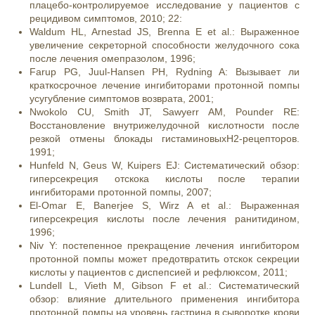
плацебо-контролируемое исследование у пациентов с
рецидивом симптомов, 2010; 22:
Waldum HL, Arnestad JS, Brenna E et al.: Выраженное
увеличение секреторной способности желудочного сока
после лечения омепразолом, 1996;
Farup PG, Juul-Hansen PH, Rydning A: Вызывает ли
краткосрочное лечение ингибиторами протонной помпы
усугубление симптомов возврата, 2001;
Nwokolo CU, Smith JT, Sawyerr AM, Pounder RE:
Восстановление внутрижелудочной кислотности после
резкой отмены блокады гистаминовыхН2-рецепторов.
1991;
Hunfeld N, Geus W, Kuipers EJ: Систематический обзор:
гиперсекреция отскока кислоты после терапии
ингибиторами протонной помпы, 2007;
El-Omar E, Banerjee S, Wirz A et al.: Выраженная
гиперсекреция кислоты после лечения ранитидином,
1996;
Niv Y: постепенное прекращение лечения ингибитором
протонной помпы может предотвратить отскок секреции
кислоты у пациентов с диспепсией и рефлюксом, 2011;
Lundell L, Vieth M, Gibson F et al.: Систематический
обзор: влияние длительного применения ингибитора
протонной помпы на уровень гастрина в сыворотке крови