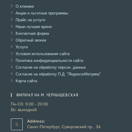
Откроется
О клинике
в
Откроется
Акции и льготные программы
новой
в
Откроется
Прайс на услуги
вкладке
новой
в
Откроется
Наши лучшие врачи
вкладке
новой
в
Откроется
Контактная форма
вкладке
новой
в
Откроется
Обратный звонок
вкладке
новой
в
Откроется
Услуги
вкладке
новой
в
Откроется
Условия использования сайта
вкладке
новой
в
Откроется
Политика конфиденциальности сайта
вкладке
новой
в
Откроется
Согласие на обработку персон. данных
вкладке
новой
в
Откроется
Согласие на обработку П.Д. "ЯндексюМетрика"
вкладке
новой
в
Откроется
Карта сайта
вкладке
новой
в
вкладке
новой
ФИЛИАЛ НА М. ЧЕРНЫШЕВСКАЯ
вкладке
Пн-Сб: 9:00 - 20:00
Вс: выходной
Address:
Санкт-Петербург, Суворовский пр., 34