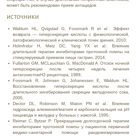
может быть рекомендован прием антацидов.
ИСТОЧНИКИ
Waldum HL, Qvigstad G, Fossmark R et al.: Эффект
возврата — гиперсекреция кислоты с физиологической,
патофизиологической и клинической точек зрения, 2010;
Holmfridur H, Metz DC, Yang YX et al.: Влияние
длительной терапии ингибиторами протонной помпы на
стимулируемый приемом пищи гастрин, 2014;
Fullarton GM, MCLauchlan G, MacDonald A: Отскок ночной
гиперсекреции после четырех недель лечения
антагонистомН2-рецептора, 1989;
Fossmark R, Johnsen G, Johanessen E, Waldum HL:
Восстановление гиперсекреции кислоты после
длительного ингибирования секреции желудочного сока,
2005;
Dector DL, Robinson M, Maton PN et al.: Влияние
гидроксида алюминия/магния и карбоната кальция на рН
пищевода и желудка у больных с изжогой, 1995;
Reimer C, Bytzer P: Прекращение долгосрочной терапии
ингибиторами протонной помпы у пациентов первичной
медико-санитарной помощи: рандомизированное