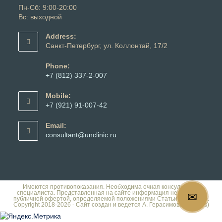
Пн-Сб: 9:00-20:00
Вс: выходной
Address:
Санкт-Петербург, ул. Коллонтай, 17/2
Phone:
+7 (812) 337-2-007
Откроется
в
Mobile:
вашем
+7 (921) 91-007-42
приложении
Откроется
в
Email:
вашем
Откроется
consultant@unclinic.ru
приложении
в
вашем
приложении
Имеются противопоказания. Необходима очная консультация
специалиста. Представленная на сайте информация не является
✉
публичной офертой, определяемой положениями Статьи 437 ГК РФ.
Copyright 2018-2026 - Сайт создан и ведется А. Герасимовой (Dalles)