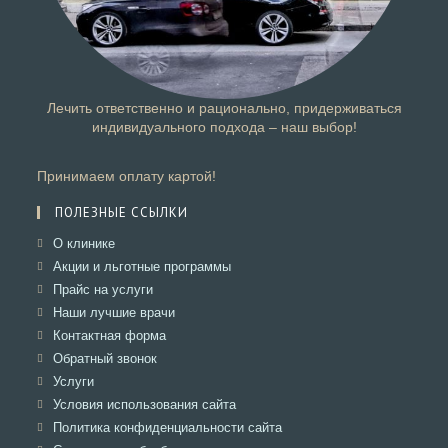
Лечить ответственно и рационально, придерживаться
индивидуального подхода – наш выбор!
Принимаем оплату картой!
ПОЛЕЗНЫЕ ССЫЛКИ
Откроется
О клинике
в
Откроется
Акции и льготные программы
новой
в
Откроется
Прайс на услуги
вкладке
новой
в
Откроется
Наши лучшие врачи
вкладке
новой
в
Откроется
Контактная форма
вкладке
новой
в
Откроется
Обратный звонок
вкладке
новой
в
Откроется
Услуги
вкладке
новой
в
Откроется
Условия использования сайта
вкладке
новой
в
Откроется
Политика конфиденциальности сайта
вкладке
новой
в