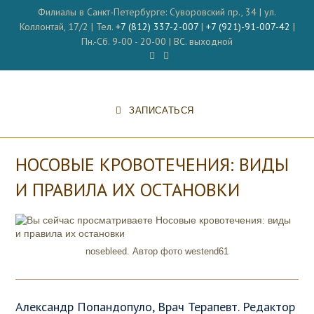
Перейти
Филиалы в Санкт-Петербурге: Суворовский пр., 34 | ул.
к
Коллонтай, 17/2 | Тел.
+7 (812) 337-2-007
|
+7 (921)-91-007-42
|
содержимому
Пн.-Сб. 9-00 - 20-00 | ВС. выходной
ЗАПИСАТЬСЯ
НОСОВЫЕ КРОВОТЕЧЕНИЯ: ВИДЫ
И ПРАВИЛА ИХ ОСТАНОВКИ
nosebleed. Автор фото westend61
Александр Попандопуло, Врач Терапевт. Редактор