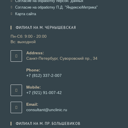
Откроется
Согласие на обработку персон. данных
вкладке
новой
в
Откроется
Согласие на обработку П.Д. "ЯндексюМетрика"
вкладке
новой
в
Откроется
Карта сайта
вкладке
новой
в
вкладке
новой
ФИЛИАЛ НА М. ЧЕРНЫШЕВСКАЯ
вкладке
Пн-Сб: 9:00 - 20:00
Вс: выходной
Address:
Санкт-Петербург, Суворовский пр., 34
Phone:
+7 (812) 337-2-007
Откроется
в
Mobile:
вашем
+7 (921) 91-007-42
приложении
Откроется
в
Email:
вашем
Откроется
consultant@unclinic.ru
приложении
в
вашем
ФИЛИАЛ НА М. ПР. БОЛЬШЕВИКОВ
приложении