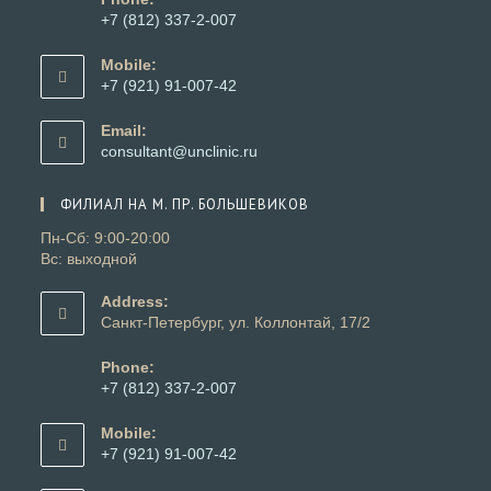
+7 (812) 337-2-007
Откроется
в
Mobile:
вашем
+7 (921) 91-007-42
приложении
Откроется
в
Email:
вашем
Откроется
consultant@unclinic.ru
приложении
в
вашем
ФИЛИАЛ НА М. ПР. БОЛЬШЕВИКОВ
приложении
Пн-Сб: 9:00-20:00
Вс: выходной
Address:
Санкт-Петербург, ул. Коллонтай, 17/2
Phone:
+7 (812) 337-2-007
Откроется
в
Mobile:
вашем
+7 (921) 91-007-42
приложении
Откроется