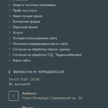
в
Откроется
Акции и льготные программы
новой
в
Откроется
Прайс на услуги
вкладке
новой
в
Откроется
Наши лучшие врачи
вкладке
новой
в
Откроется
Контактная форма
вкладке
новой
в
Откроется
Обратный звонок
вкладке
новой
в
Откроется
Услуги
вкладке
новой
в
Откроется
Условия использования сайта
вкладке
новой
в
Откроется
Политика конфиденциальности сайта
вкладке
новой
в
Откроется
Согласие на обработку персон. данных
вкладке
новой
в
Откроется
Согласие на обработку П.Д. "ЯндексюМетрика"
вкладке
новой
в
Откроется
Карта сайта
вкладке
новой
в
вкладке
новой
ФИЛИАЛ НА М. ЧЕРНЫШЕВСКАЯ
вкладке
Пн-Сб: 9:00 - 20:00
Вс: выходной
Address:
Санкт-Петербург, Суворовский пр., 34
Phone: