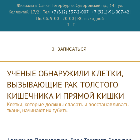
Перейти
Филиалы в Санкт-Петербурге: Суворовский пр., 34 | ул.
к
Коллонтай, 17/2 | Тел.
+7 (812) 337-2-007
|
+7 (921)-91-007-42
|
содержимому
Пн.-Сб. 9-00 - 20-00 | ВС. выходной
ЗАПИСАТЬСЯ
УЧЕНЫЕ ОБНАРУЖИЛИ КЛЕТКИ,
ВЫЗЫВАЮЩИЕ РАК ТОЛСТОГО
КИШЕЧНИКА И ПРЯМОЙ КИШКИ
Клетки, которые должны спасать и восстанавливать
ткани, начинают их губить.