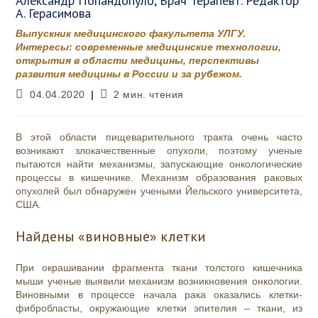
Александр Попандопуло, Врач Терапевт. Редактор
А. Герасимова
Выпускник медицинского факультета УЛГУ.
Интересы: современные медицинские технологии,
открытия в области медицины, перспективы
развития медицины в России и за рубежом.
Запись
Время
04.04.2020
2 мин. чтения
опубликована:
чтения:
В этой области пищеварительного тракта очень часто
возникают злокачественные опухоли, поэтому ученые
пытаются найти механизмы, запускающие онкологические
процессы в кишечнике. Механизм образования раковых
опухолей был обнаружен учеными Йельского университета,
США.
Найдены «виновные» клетки
При окрашивании фрагмента ткани толстого кишечника
мыши ученые выявили механизм возникновения онкологии.
Виновными в процессе начала рака оказались клетки-
фибробласты, окружающие клетки эпителия – ткани, из