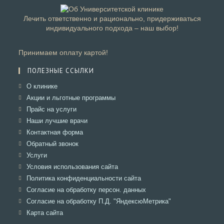
Лечить ответственно и рационально, придерживаться
индивидуального подхода – наш выбор!
Принимаем оплату картой!
ПОЛЕЗНЫЕ ССЫЛКИ
Откроется
О клинике
в
Откроется
Акции и льготные программы
новой
в
Откроется
Прайс на услуги
вкладке
новой
в
Откроется
Наши лучшие врачи
вкладке
новой
в
Откроется
Контактная форма
вкладке
новой
в
Откроется
Обратный звонок
вкладке
новой
в
Откроется
Услуги
вкладке
новой
в
Откроется
Условия использования сайта
вкладке
новой
в
Откроется
Политика конфиденциальности сайта
вкладке
новой
в
Откроется
Согласие на обработку персон. данных
вкладке
новой
в
Откроется
Согласие на обработку П.Д. "ЯндексюМетрика"
вкладке
новой
в
Откроется
Карта сайта
вкладке
новой
в