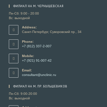
вкладке
новой
ФИЛИАЛ НА М. ЧЕРНЫШЕВСКАЯ
вкладке
Пн-Сб: 9:00 - 20:00
Вс: выходной
Address:
Санкт-Петербург, Суворовский пр., 34
Phone:
+7 (812) 337-2-007
Откроется
в
Mobile:
вашем
+7 (921) 91-007-42
приложении
Откроется
в
Email:
вашем
Откроется
consultant@unclinic.ru
приложении
в
вашем
ФИЛИАЛ НА М. ПР. БОЛЬШЕВИКОВ
приложении
Пн-Сб: 9:00-20:00
Вс: выходной