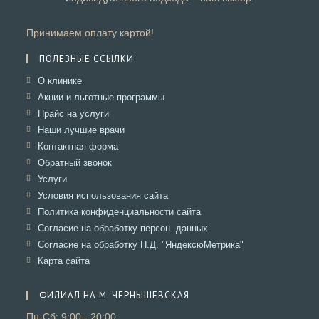
Принимаем оплату картой!
ПОЛЕЗНЫЕ ССЫЛКИ
Откроется
О клинике
в
Откроется
Акции и льготные программы
новой
в
Откроется
Прайс на услуги
вкладке
новой
в
Откроется
Наши лучшие врачи
вкладке
новой
в
Откроется
Контактная форма
вкладке
новой
в
Откроется
Обратный звонок
вкладке
новой
в
Откроется
Услуги
вкладке
новой
в
Откроется
Условия использования сайта
вкладке
новой
в
Откроется
Политика конфиденциальности сайта
вкладке
новой
в
Откроется
Согласие на обработку персон. данных
вкладке
новой
в
Откроется
Согласие на обработку П.Д. "ЯндексюМетрика"
вкладке
новой
в
Откроется
Карта сайта
вкладке
новой
в
вкладке
новой
ФИЛИАЛ НА М. ЧЕРНЫШЕВСКАЯ
вкладке
Пн-Сб: 9:00 - 20:00