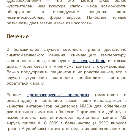
здравоохранения — что этот метод также более
чувствителен, чем культура клеток, из-за возможности
обнаружения в исследуемом веществе даже
нежизнеспособных форм вируса. Наиболее точные
результаты дает взятие мазка из носоглотки.
Лечение
В большинстве случаев сезонного гриппа достаточно
симптоматического лечения, снимающего температуру,
заложенность носа, головную и
мышечную боль
, и отдыха
дома, чтобы свести к минимуму контакт с окружающими.
Важно предупредить пациентов и их родственников, что в
случае ухудшения состояния необходимо повторно
обратиться к врачу.
Ранние
противовирусные препараты
(амантадин и
римантадин
) в настоящее время чаще используются в
качестве антагонистов рецепторов NMDA для облегчения
двигательных симптомов болезни Паркинсона и действуют
исключительно как ингибиторы протонного канала M2
вируса гриппа А. С 2009 г. большинство (> 99%) вирусов
гриппа А устойчивы к этим агентам, и их использование не