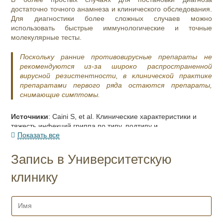
достаточно точного анамнеза и клинического обследования.
Для диагностики более сложных случаев можно
использовать быстрые иммунологические и точные
молекулярные тесты.
Поскольку ранние противовирусные препараты не
рекомендуются из-за широко распространенной
вирусной резистентности, в клинической практике
препаратами первого ряда остаются препараты,
снимающие симптомы.
Источники
: Caini S, et al. Клинические характеристики и
тяжесть инфекций гриппа по типу, подтипу и
Показать все
происхождению вируса: систематический обзор литературы.
Грипп и другие респираторные вирусы. 2018; Пун Л. и др.
Количественная оценка разнообразия вируса гриппа и его
Запись в Университетскую
передачи у людей. Генетика природа. 2016; Ямашита М.,
Кристал М., Фитч В., Палезе П. Эволюция вируса гриппа B:
клинику
совместно циркулирующие линии и сравнение
эволюционной модели с таковой у вирусов гриппа A и C.
И
Вирусология. 1988; Нильсен Дж., Краузе Т., Мёльбак К.
м
Смертность, связанная с гриппом, определенная на основе
я
смертности от всех причин, Дания 2010; Loeffelholz M, et al.