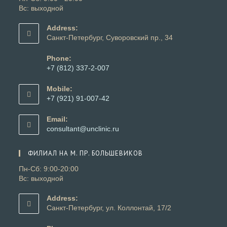
Вс: выходной
Address:
Санкт-Петербург, Суворовский пр., 34
Phone:
+7 (812) 337-2-007
Откроется
в
Mobile:
вашем
+7 (921) 91-007-42
приложении
Откроется
в
Email:
вашем
Откроется
consultant@unclinic.ru
приложении
в
вашем
ФИЛИАЛ НА М. ПР. БОЛЬШЕВИКОВ
приложении
Пн-Сб: 9:00-20:00
Вс: выходной
Address:
Санкт-Петербург, ул. Коллонтай, 17/2