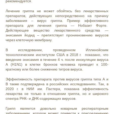
рекомендуется.
Лечение гриппа не может обойтись без лекарственных
препаратов, действующих непосредственно на причину
заболевания – вирус гриппа. Пример эффективного
препарата для лечения гриппа — Нобазит Форте.
Действующее вещество лекарственного средства —
энисамия йодид – препятствует проникновению вирусов
через клеточную мембрану.
В исследовании, проведенном Иллинойским
технологическим институтом США в 2018 г. показано, что
введение энисамия в течение 4 ч. после инокуляции вируса
A (H1N1) в клетки бронхов человека приводит к 100-
кратному или более снижению титров вируса.
Эффективность препарата против вирусов гриппа типа А и
В также подтверждена в российских исследованиях. Так, в
2020 г. в НИИ им. Пастера, показана эффективность
лекарства не только в отношении гриппа, но и широкого
спектра РНК- и ДНК-содержащих вирусов.
Грипп является довольно коварным респираторным
заболеванием, которое может привести к присоединению