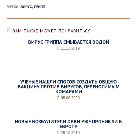
у
МЕТКИ
:
ВИРУС
,
ГРИПП
р
а
,
д
ВАМ ТАКЖЕ МОЖЕТ ПОНРАВИТЬСЯ
е
н
ВИРУС ГРИППА СМЫВАЕТСЯ ВОДОЙ
ь
11.11.2019
и
ж
е
л
а
е
УЧЕНЫЕ НАШЛИ СПОСОБ СОЗДАТЬ ОБЩУЮ
м
ВАКЦИНУ ПРОТИВ ВИРУСОВ, ПЕРЕНОСИМЫМ
КОМАРАМИ
о
е
05.06.2020
в
р
е
м
НОВЫЕ ВОЗБУДИТЕЛИ ОРВИ УЖЕ ПРОНИКЛИ В
ЕВРОПУ
я
п
29.10.2019