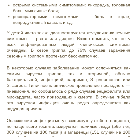
острыми системными симптомами: лихорадка, головная
боль, мышечные боли;
респираторными симптомами — боль в горле,
непродуктивный кашель и т.д.
У детей часто также диагностируются желудочно-кишечные
симптомы — рвота или диарея. Важно помнить, что не у
всех инфицированных людей клинические симптомы
очевидны. В сезон гриппа до 75% случаев заражения
сезонным гриппом протекают бессимптомно.
В некоторых случаях заболевание может осложняться как
самим вирусом гриппа, так и вторичной, обычно
бактериальной, инфекцией, например, S. pneumoniae или
S. aureus. Типичное клиническое проявление последнего —
пневмония
, но сообщалось о ряде случаев энцефалита или
миокардита, часто приводящих к смерти. В случае гибели
эта вирусная инфекция очень редко определяется как
ведущая причина.
Осложнения инфекции могут возникнуть у любого пациента,
но чаще всего госпитализируются пожилые люди (≥65 лет,
309 случаев на 100 тысяч) и младенцы (151 случай на 100