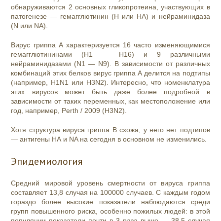
обнаруживаются 2 основных гликопротеина, участвующих в
патогенезе — гемагглютинин (H или HA) и нейраминидаза
(N или NA).
Вирус гриппа A характеризуется 16 часто изменяющимися
гемагглютининами (H1 — H16) и 9 различными
нейраминидазами (N1 — N9). В зависимости от различных
комбинаций этих белков вирус гриппа A делится на подтипы
(например, H1N1 или H3N2). Интересно, что номенклатура
этих вирусов может быть даже более подробной в
зависимости от таких переменных, как местоположение или
год, например, Perth / 2009 (H3N2).
Хотя структура вируса гриппа B схожа, у него нет подтипов
— антигены НА и NA на сегодня в основном не изменились.
Эпидемиология
Средний мировой уровень смертности от вируса гриппа
составляет 13,8 случая на 100000 случаев. С каждым годом
гораздо более высокие показатели наблюдаются среди
групп повышенного риска, особенно пожилых людей: в этой
популяции показатели почти в 3 раза выше — 38,5 случая