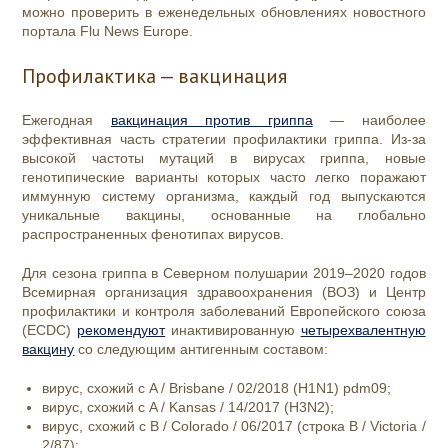
можно проверить в еженедельных обновлениях новостного
портала Flu News Europe.
Профилактика — вакцинация
Ежегодная
вакцинация против гриппа
— наиболее
эффективная часть стратегии профилактики гриппа
. Из-за
высокой частоты мутаций в вирусах гриппа, новые
генотипические варианты которых часто легко поражают
иммунную систему организма, каждый год выпускаются
уникальные вакцины, основанные на глобально
распространенных фенотипах вирусов.
Для сезона гриппа в Северном полушарии 2019–2020 годов
Всемирная организация здравоохранения (ВОЗ) и Центр
профилактики и контроля заболеваний Европейского союза
(ECDC)
рекомендуют
инактивированную
четырехвалентную
вакцину
со следующим антигенным составом:
вирус, схожий с A / Brisbane / 02/2018 (H1N1) pdm09;
вирус, схожий с A / Kansas / 14/2017 (H3N2);
вирус, схожий с B / Colorado / 06/2017 (строка B / Victoria /
2/87);