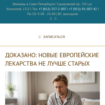
Перейти
Филиалы в Санкт-Петербурге: Суворовский пр., 34 | ул.
к
Коллонтай, 17/2 | Тел.
+7 (812) 337-2-007
|
+7 (921)-91-007-42
|
содержимому
Пн.-Сб. 9-00 - 20-00 | ВС. выходной
ЗАПИСАТЬСЯ
ДОКАЗАНО: НОВЫЕ ЕВРОПЕЙСКИЕ
ЛЕКАРСТВА НЕ ЛУЧШЕ СТАРЫХ