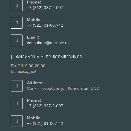
Phone:
+7 (812) 337-2-007
Откроется
в
Mobile:
вашем
+7 (921) 91-007-42
приложении
Откроется
в
Email:
вашем
Откроется
consultant@unclinic.ru
приложении
в
вашем
ФИЛИАЛ НА М. ПР. БОЛЬШЕВИКОВ
приложении
Пн-Сб: 9:00-20:00
Вс: выходной
Address:
Санкт-Петербург, ул. Коллонтай, 17/2
Phone:
+7 (812) 337-2-007
Откроется
в
Mobile:
вашем
+7 (921) 91-007-42
приложении
Откроется