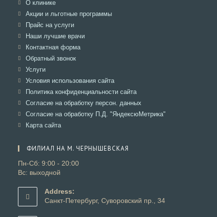
Откроется
О клинике
в
Откроется
Акции и льготные программы
новой
в
Откроется
Прайс на услуги
вкладке
новой
в
Откроется
Наши лучшие врачи
вкладке
новой
в
Откроется
Контактная форма
вкладке
новой
в
Откроется
Обратный звонок
вкладке
новой
в
Откроется
Услуги
вкладке
новой
в
Откроется
Условия использования сайта
вкладке
новой
в
Откроется
Политика конфиденциальности сайта
вкладке
новой
в
Откроется
Согласие на обработку персон. данных
вкладке
новой
в
Откроется
Согласие на обработку П.Д. "ЯндексюМетрика"
вкладке
новой
в
Откроется
Карта сайта
вкладке
новой
в
вкладке
новой
ФИЛИАЛ НА М. ЧЕРНЫШЕВСКАЯ
вкладке
Пн-Сб: 9:00 - 20:00
Вс: выходной
Address:
Санкт-Петербург, Суворовский пр., 34