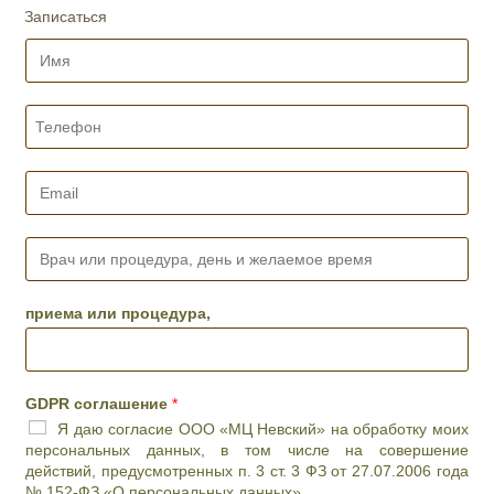
Записаться
И
м
я
*
Т
е
л
е
E
ф
m
о
a
н
i
В
*
l
р
*
а
ч
приема или процедура,
и
л
и
п
GDPR соглашение
*
р
Я даю согласие ООО «МЦ Невский» на обработку моих
о
персональных данных, в том числе на совершение
ц
действий, предусмотренных п. 3 ст. 3 ФЗ от 27.07.2006 года
е
№ 152-ФЗ «О персональных данных»