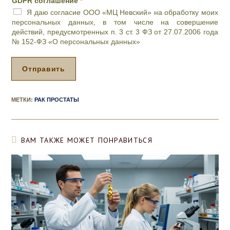
GDPR соглашение
*
р
о
Я даю согласие ООО «МЦ Невский» на обработку моих
и
п
персональных данных, в том числе на совершение
е
р
действий, предусмотренных п. 3 ст. 3 ФЗ от 27.07.2006 года
м
о
№ 152-ФЗ «О персональных данных»
а
с
*
*
Отправить
МЕТКИ
:
РАК ПРОСТАТЫ
ВАМ ТАКЖЕ МОЖЕТ ПОНРАВИТЬСЯ