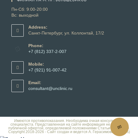
приложении
Пн-Сб: 9:00-20:00
Вс: выходной
Address:
Санкт-Петербург, ул. Коллонтай, 17/2
Phone:
+7 (812) 337-2-007
Откроется
в
Mobile:
вашем
+7 (921) 91-007-42
приложении
Откроется
в
Email:
вашем
Откроется
consultant@unclinic.ru
приложении
в
вашем
приложении
Имеются противопоказания. Необходима очная консультация
специалиста. Представленная на сайте информация не является
✉
публичной офертой, определяемой положениями Статьи 437 ГК РФ.
Copyright 2018-2026 - Сайт создан и ведется А. Герасимовой (Dalles)