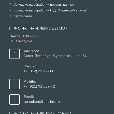
вкладке
новой
в
Откроется
Согласие на обработку персон. данных
вкладке
новой
в
Откроется
Согласие на обработку П.Д. "ЯндексюМетрика"
вкладке
новой
в
Откроется
Карта сайта
вкладке
новой
в
вкладке
новой
ФИЛИАЛ НА М. ЧЕРНЫШЕВСКАЯ
вкладке
Пн-Сб: 9:00 - 20:00
Вс: выходной
Address:
Санкт-Петербург, Суворовский пр., 34
Phone:
+7 (812) 337-2-007
Откроется
в
Mobile:
вашем
+7 (921) 91-007-42
приложении
Откроется
в
Email:
вашем
Откроется
consultant@unclinic.ru
приложении
в
вашем
ФИЛИАЛ НА М. ПР. БОЛЬШЕВИКОВ