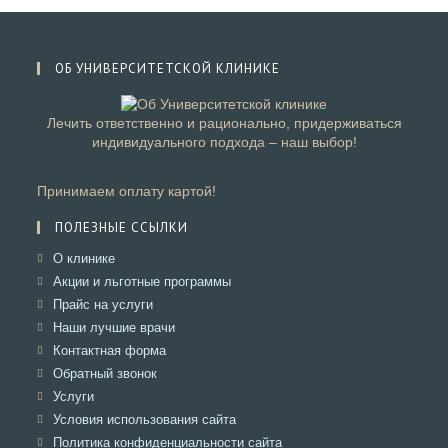
ОБ УНИВЕРСИТЕТСКОЙ КЛИНИКЕ
Лечить ответственно и рационально, придерживаться
индивидуального подхода – наш выбор!
Принимаем оплату картой!
ПОЛЕЗНЫЕ ССЫЛКИ
Откроется
О клинике
в
Откроется
Акции и льготные программы
новой
в
Откроется
Прайс на услуги
вкладке
новой
в
Откроется
Наши лучшие врачи
вкладке
новой
в
Откроется
Контактная форма
вкладке
новой
в
Откроется
Обратный звонок
вкладке
новой
в
Откроется
Услуги
вкладке
новой
в
Откроется
Условия использования сайта
вкладке
новой
в
Откроется
Политика конфиденциальности сайта