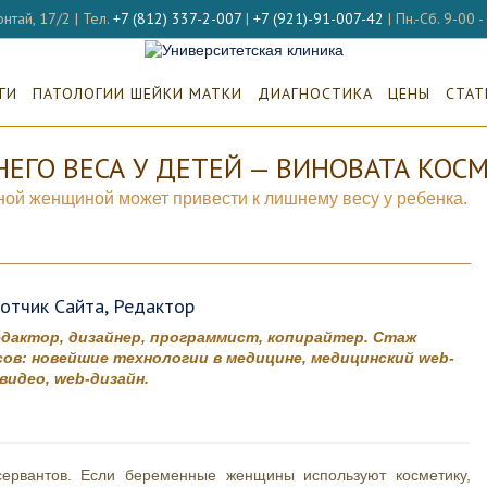
нтай, 17/2 | Тел.
+7 (812) 337-2-007
|
+7 (921)-91-007-42
| Пн.-Сб. 9-00 
ГИ
ПАТОЛОГИИ ШЕЙКИ МАТКИ
ДИАГНОСТИКА
ЦЕНЫ
СТАТ
ЕГО ВЕСА У ДЕТЕЙ — ВИНОВАТА КОС
ой женщиной может привести к лишнему весу у ребенка.
ботчик Сайта, Редактор
едактор, дизайнер, программист, копирайтер. Стаж
ов: новейшие технологии в медицине, медицинский web-
идео, web-дизайн.
сервантов. Если беременные женщины используют косметику,