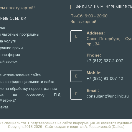
ФИЛИАЛ НА М. ЧЕРНЫШЕВС
м оплату картой!
Пн-Сб: 9:00 - 20:00
ЗНЫЕ ССЫЛКИ
Вс: выходной
Откроется
ике
в
Address:
Откроется
и льготные программы
новой
Санкт-Петербург, Сув
в
Откроется
на услуги
вкладке
пр., 34
новой
в
Откроется
учшие врачи
вкладке
новой
в
Откроется
тная форма
Phone:
вкладке
новой
в
+7 (812) 337-2-007
Откроется
ый звонок
вкладке
новой
Откроется
в
Откроется
вкладке
в
новой
Mobile:
в
Откроется
я использования сайта
вашем
вкладке
+7 (921) 91-007-42
новой
в
Откроется
ка конфиденциальности сайта
приложении
Откроется
вкладке
новой
в
Откроется
ие на обработку персон. данных
в
Email:
вкладке
новой
в
вашем
Откроется
асие на обработку П.Д.
О
consultant@unclinic.ru
вкладке
новой
приложении
Метрика"
в
в
вкладке
новой
в
Откроется
сайта
вкладке
п
в
новой
ия специалиста. Представленная на сайте информация не является публичн
вкладке
Copyright 2018-2026 - Сайт создан и ведется А. Герасимовой (Dalles)