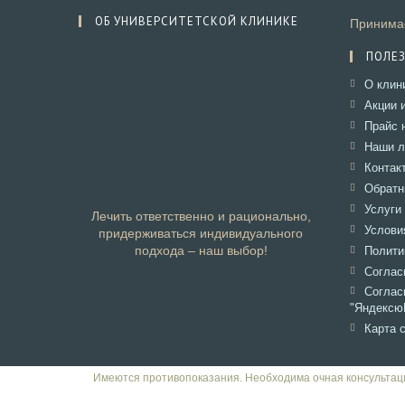
ОБ УНИВЕРСИТЕТСКОЙ КЛИНИКЕ
Принимае
ПОЛЕ
О клин
Акции 
Прайс 
Наши л
Контак
Обратн
Услуги
Лечить ответственно и рационально,
Услови
придерживаться индивидуального
подхода – наш выбор!
Полити
Соглас
Согл
"Яндексю
Карта 
Имеются противопоказания. Необходима очная консультац