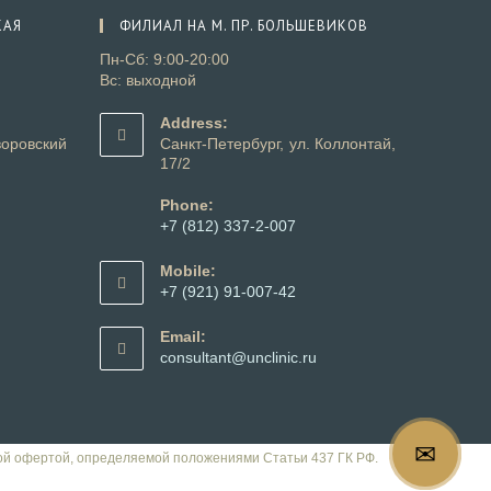
КАЯ
ФИЛИАЛ НА М. ПР. БОЛЬШЕВИКОВ
Пн-Сб: 9:00-20:00
Вс: выходной
Address:
оровский
Санкт-Петербург, ул. Коллонтай,
17/2
Phone:
+7 (812) 337-2-007
Откроется
в
Mobile:
вашем
+7 (921) 91-007-42
приложении
Откроется
в
Email:
вашем
ткроется
Откроется
consultant@unclinic.ru
приложении
в
ашем
вашем
риложении
приложении
✉
ой офертой, определяемой положениями Статьи 437 ГК РФ.