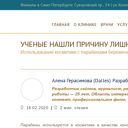
Перейти
Филиалы в Санкт-Петербурге: Суворовский пр., 34 | ул. Колло
к
содержимому
ГЛАВНАЯ
О КЛИНИКЕ
ВРАЧИ
УСЛУ
УЧЕНЫЕ НАШЛИ ПРИЧИНУ ЛИШН
Использование косметики с парабенами беременн
Алена Герасимова (Dalles) Разра
Разработчик сайтов, журналист, р
работы — 25 лет. Область интерес
контент, профессиональное фото, в
Запись
Время
18.02.2020
2 мин. чтения
опубликована:
чтения:
Парабены используются в косметике в качестве кон