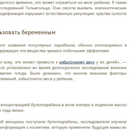
лгого времени, это может отразиться на весе ребенка. К таким
следований Гельмгольца. Они смогли выявить эпигенетические
одификации нарушают естественную регуляцию чувства сытости
льзовать беременным
это названия популярных парабенов, обычно используемых в
содержащих эти вещества чревато побочными эффектами.
 кожу, это может привести к
избыточному весу
у их детей», —
было установлено во время долгосрочного исследования влияния
звитие плода. Было доказано, что многие внешние факторы
еваний, избыточного веса у ребенка.
концентрацией бутилпарабена в моче матери и индексом массы
о года жизни.
ой женщины поступили бутилпарабены, исследователи изучили
а информация о косметике, которую применяли будущие мамы во