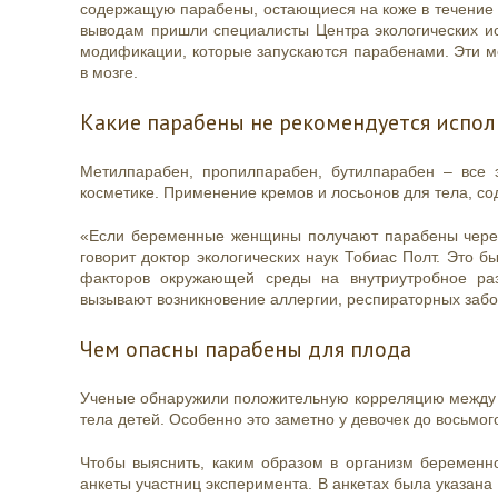
содержащую парабены, остающиеся на коже в течение до
выводам пришли специалисты Центра экологических ис
модификации, которые запускаются парабенами. Эти м
в мозге.
Какие парабены не рекомендуется испо
Метилпарабен, пропилпарабен, бутилпарабен – все 
косметике. Применение кремов и лосьонов для тела, 
«Если беременные женщины получают парабены через
говорит доктор экологических наук Тобиас Полт. Это 
факторов окружающей среды на внутриутробное ра
вызывают возникновение аллергии, респираторных забол
Чем опасны парабены для плода
Ученые обнаружили положительную корреляцию между 
тела детей. Особенно это заметно у девочек до восьмог
Чтобы выяснить, каким образом в организм беременн
анкеты участниц эксперимента. В анкетах была указан