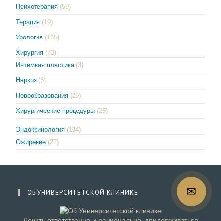
Психотерапия
(59)
Терапия
(19)
Урология
(165)
Хирургия
(73)
Интимная пластика
(3)
Наркоз
(6)
Новообразования
(29)
Хирургические процедуры
(25)
Эндокринология
(134)
Ожирение
(27)
✉
ОБ УНИВЕРСИТЕТСКОЙ КЛИНИКЕ
📞
Лечить ответственно и рационально, придерживаться