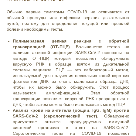
Обычно первые симптомы COVID-19 не отличаются от
обычной простуды или инфекции верхних дыхательных
путей, поэтому для определения текущей или прошлой
болезни необходимы тесты.
Полимеразная цепная реакция с обратной
транскрипцией (ОТ-ПЦР)
. Большинство тестов на
наличие активной инфекции SARS-CoV-2 основаны на
методе ОТ-ПЦР, который позволяет обнаруживать
вирусную РНК в образце, взятом из дыхательной
системы пациента. ПЦР — это лабораторный метод,
используемый для получения нескольких копий коротких
фрагментов ДНК из очень маленького образца ДНК,
чтобы их можно было обнаружить. Этот процесс
называется амплификацией. Этап обратной
транскрипции позволяет вирусной РНК превращаться в
ДНК, чтобы затем можно было использовать метод ПЦР.
Анализ крови на антитела (общий, IgG, IgM) против
SARS-CoV-2 (серологический тест).
Обнаружено
присутствие антител, продуцируемых иммунной
системой организма в ответ на SARS-CoV-2.
Серологические тесты на COVID-19 позволяют