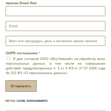
е
приема Email Имя
ф
о
н
*
E
m
a
i
В
l
р
*
а
ч
GDPR соглашение
*
и
Я даю согласие ООО «МЦ Невский» на обработку моих
л
персональных данных, в том числе на совершение
и
действий, предусмотренных п. 3 ст. 3 ФЗ от 27.07.2006 года
п
№ 152-ФЗ «О персональных данных»
р
о
ц
Отправить
е
д
у
МЕТКИ
:
COVID
,
КОРОНАВИРУС
р
а