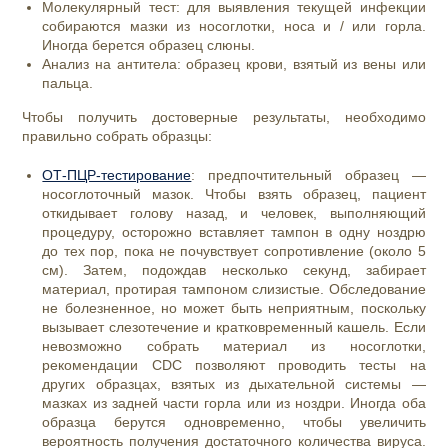
Молекулярный тест: для выявления текущей инфекции
собираются мазки из носоглотки, носа и / или горла.
Иногда берется образец слюны.
Анализ на антитела: образец крови, взятый из вены или
пальца.
Чтобы получить достоверные результаты, необходимо
правильно собрать образцы:
ОТ-ПЦР-тестирование
: предпочтительный образец —
носоглоточный мазок. Чтобы взять образец, пациент
откидывает голову назад, и человек, выполняющий
процедуру, осторожно вставляет тампон в одну ноздрю
до тех пор, пока не почувствует сопротивление (около 5
см). Затем, подождав несколько секунд, забирает
материал, протирая тампоном слизистые. Обследование
не болезненное, но может быть неприятным, поскольку
вызывает слезотечение и кратковременный кашель. Если
невозможно собрать материал из носоглотки,
рекомендации CDC позволяют проводить тесты на
других образцах, взятых из дыхательной системы —
мазках из задней части горла или из ноздри. Иногда оба
образца берутся одновременно, чтобы увеличить
вероятность получения достаточного количества вируса.