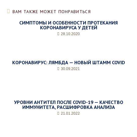
,
д
ВАМ ТАКЖЕ МОЖЕТ ПОНРАВИТЬСЯ
е
н
СИМПТОМЫ И ОСОБЕННОСТИ ПРОТЕКАНИЯ
ь
КОРОНАВИРУСА У ДЕТЕЙ
и
28.10.2020
ж
е
л
а
е
КОРОНАВИРУС: ЛЯМБДА — НОВЫЙ ШТАММ COVID
м
30.09.2021
о
е
в
р
е
м
УРОВНИ АНТИТЕЛ ПОСЛЕ COVID-19 — КАЧЕСТВО
ИММУНИТЕТА, РАСШИФРОВКА АНАЛИЗА
я
п
21.01.2022
р
и
е
м