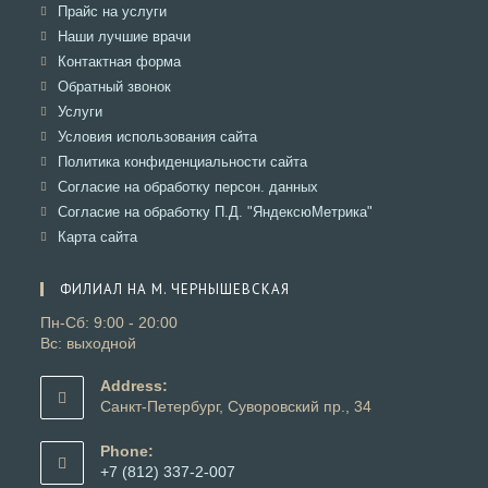
новой
в
Откроется
Прайс на услуги
вкладке
новой
в
Откроется
Наши лучшие врачи
вкладке
новой
в
Откроется
Контактная форма
вкладке
новой
в
Откроется
Обратный звонок
вкладке
новой
в
Откроется
Услуги
вкладке
новой
в
Откроется
Условия использования сайта
вкладке
новой
в
Откроется
Политика конфиденциальности сайта
вкладке
новой
в
Откроется
Согласие на обработку персон. данных
вкладке
новой
в
Откроется
Согласие на обработку П.Д. "ЯндексюМетрика"
вкладке
новой
в
Откроется
Карта сайта
вкладке
новой
в
вкладке
новой
ФИЛИАЛ НА М. ЧЕРНЫШЕВСКАЯ
вкладке
Пн-Сб: 9:00 - 20:00
Вс: выходной
Address:
Санкт-Петербург, Суворовский пр., 34
Phone:
+7 (812) 337-2-007