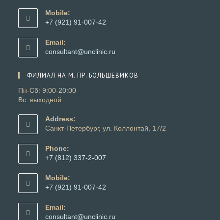
Откроется
в
Mobile:
вашем
+7 (921) 91-007-42
приложении
Откроется
в
Email:
вашем
Откроется
consultant@unclinic.ru
приложении
в
вашем
ФИЛИАЛ НА М. ПР. БОЛЬШЕВИКОВ
приложении
Пн-Сб: 9:00-20:00
Вс: выходной
Address:
Санкт-Петербург, ул. Коллонтай, 17/2
Phone:
+7 (812) 337-2-007
Откроется
в
Mobile:
вашем
+7 (921) 91-007-42
приложении
Откроется
в
Email:
вашем
Откроется
consultant@unclinic.ru