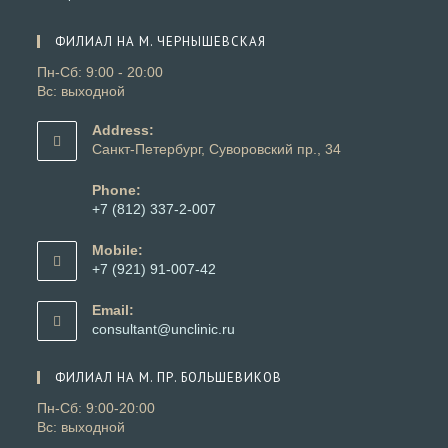
вкладке
новой
в
вкладке
новой
ФИЛИАЛ НА М. ЧЕРНЫШЕВСКАЯ
вкладке
Пн-Сб: 9:00 - 20:00
Вс: выходной
Address:
Санкт-Петербург, Суворовский пр., 34
Phone:
+7 (812) 337-2-007
Откроется
в
Mobile:
вашем
+7 (921) 91-007-42
приложении
Откроется
в
Email:
вашем
Откроется
consultant@unclinic.ru
приложении
в
вашем
ФИЛИАЛ НА М. ПР. БОЛЬШЕВИКОВ
приложении
Пн-Сб: 9:00-20:00
Вс: выходной