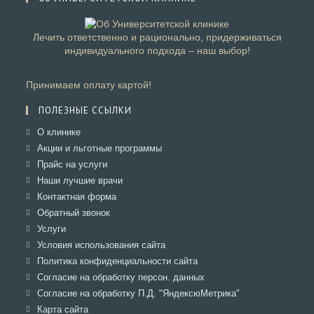
Лечить ответственно и рационально, придерживаться
индивидуального подхода – наш выбор!
Принимаем оплату картой!
ПОЛЕЗНЫЕ ССЫЛКИ
Откроется
О клинике
в
Откроется
Акции и льготные программы
новой
в
Откроется
Прайс на услуги
вкладке
новой
в
Откроется
Наши лучшие врачи
вкладке
новой
в
Откроется
Контактная форма
вкладке
новой
в
Откроется
Обратный звонок
вкладке
новой
в
Откроется
Услуги
вкладке
новой
в
Откроется
Условия использования сайта
вкладке
новой
в
Откроется
Политика конфиденциальности сайта
вкладке
новой
в
Откроется
Согласие на обработку персон. данных
вкладке
новой
в
Откроется
Согласие на обработку П.Д. "ЯндексюМетрика"
вкладке
новой
в
Откроется
Карта сайта