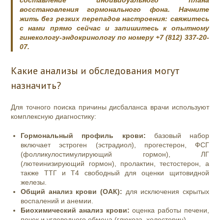
восстановления гормонального фона. Начните
жить без резких перепадов настроения: свяжитесь
с нами прямо сейчас и запишитесь к опытному
гинекологу-эндокринологу по номеру
+7 (812) 337-20-
07
.
Какие анализы и обследования могут
назначить?
Для точного поиска причины дисбаланса врачи используют
комплексную диагностику:
Гормональный профиль крови:
базовый набор
включает эстроген (эстрадиол), прогестерон, ФСГ
(фолликулостимулирующий гормон), ЛГ
(лютеинизирующий гормон), пролактин, тестостерон, а
также ТТГ и Т4 свободный для оценки щитовидной
железы.
Общий анализ крови (ОАК):
для исключения скрытых
воспалений и анемии.
Биохимический анализ крови:
оценка работы печени,
почек и углеводного обмена (глюкоза, холестерин).