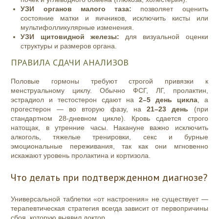
УЗИ органов малого таза:
позволяет оценить
состояние матки и яичников, исключить кисты или
мультифолликулярные изменения.
УЗИ щитовидной железы:
для визуальной оценки
структуры и размеров органа.
ПРАВИЛА СДАЧИ АНАЛИЗОВ
Половые гормоны требуют строгой привязки к
менструальному циклу. Обычно ФСГ, ЛГ, пролактин,
эстрадиол и тестостерон сдают на
2–5 день цикла
, а
прогестерон — во вторую фазу, на
21–23 день
(при
стандартном 28-дневном цикле). Кровь сдается строго
натощак, в утренние часы. Накануне важно исключить
алкоголь, тяжелые тренировки, секс и бурные
эмоциональные переживания, так как они мгновенно
искажают уровень пролактина и кортизола.
Что делать при подтвержденном диагнозе?
Универсальной таблетки «от настроения» не существует —
терапевтическая стратегия всегда зависит от первопричины
сбоя, которую выявил доктор.