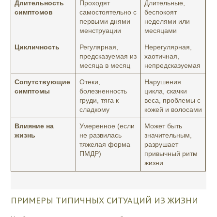
Длительность
Проходят
Длительные,
симптомов
самостоятельно с
беспокоят
первыми днями
неделями или
менструации
месяцами
Цикличность
Регулярная,
Нерегулярная,
предсказуемая из
хаотичная,
месяца в месяц
непредсказуемая
Сопутствующие
Отеки,
Нарушения
симптомы
болезненность
цикла, скачки
груди, тяга к
веса, проблемы с
сладкому
кожей и волосами
Влияние на
Умеренное (если
Может быть
жизнь
не развилась
значительным,
тяжелая форма
разрушает
ПМДР)
привычный ритм
жизни
ПРИМЕРЫ ТИПИЧНЫХ СИТУАЦИЙ ИЗ ЖИЗНИ