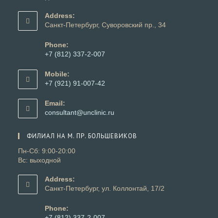
Address:
Санкт-Петербург, Суворовский пр., 34
Phone:
+7 (812) 337-2-007
Откроется
в
Mobile:
вашем
+7 (921) 91-007-42
приложении
Откроется
в
Email:
вашем
Откроется
consultant@unclinic.ru
приложении
в
вашем
ФИЛИАЛ НА М. ПР. БОЛЬШЕВИКОВ
приложении
Пн-Сб: 9:00-20:00
Вс: выходной
Address:
Санкт-Петербург, ул. Коллонтай, 17/2
Phone:
+7 (812) 337-2-007