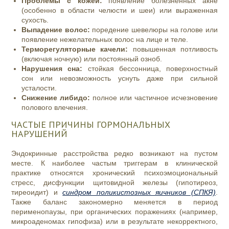
Проблемы с кожей:
появление болезненных акне
(особенно в области челюсти и шеи) или выраженная
сухость.
Выпадение волос:
поредение шевелюры на голове или
появление нежелательных волос на лице и теле.
Терморегуляторные качели:
повышенная потливость
(включая ночную) или постоянный озноб.
Нарушения сна:
стойкая бессонница, поверхностный
сон или невозможность уснуть даже при сильной
усталости.
Снижение либидо:
полное или частичное исчезновение
полового влечения.
ЧАСТЫЕ ПРИЧИНЫ ГОРМОНАЛЬНЫХ
НАРУШЕНИЙ
Эндокринные расстройства редко возникают на пустом
месте. К наиболее частым триггерам в клинической
практике относятся хронический психоэмоциональный
стресс, дисфункции щитовидной железы (гипотиреоз,
тиреоидит) и
синдром поликистозных яичников (СПКЯ)
.
Также баланс закономерно меняется в период
перименопаузы, при органических поражениях (например,
микроаденомах гипофиза) или в результате некорректного,