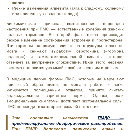
желез.
Резкие
изменения аппетита
(тяга к сладкому, соленому
или приступы углеводного голода).
Биохимическая причина возникновения перепадов
настроения при ПМС — естественные колебания женских
половых гормонов. Во второй фазе цикла происходит
резкое изменение соотношения эстрогена и прогестерона.
Эти гормоны напрямую влияют на структуры головного
мозга и снижают выработку серотонина («гормона
радости») и гамма-аминомасляной кислоты, которая
отвечает за внутреннее спокойствие. Из-за этого нервная
система становится уязвимой к любым внешним стрессам.
В медицине легкие формы ПМС, которые не нарушают
привычный образ жизни, не мешают работе и легко
купируются полноценным отдыхом, принято считать
индивидуальным вариантом нормы. Однако, если
эмоциональные симптомы достигают экстремальной силы,
ПМС переходит в категорию тяжелой патологии.
Это состояние называется
ПМДР —
предменструальное дисфорическое расстройство
.
При ПМДР депрессия, панические атаки и