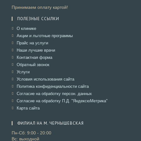
Принимаем оплату картой!
ПОЛЕЗНЫЕ ССЫЛКИ
Откроется
О клинике
в
Откроется
Акции и льготные программы
новой
в
Откроется
Прайс на услуги
вкладке
новой
в
Откроется
Наши лучшие врачи
вкладке
новой
в
Откроется
Контактная форма
вкладке
новой
в
Откроется
Обратный звонок
вкладке
новой
в
Откроется
Услуги
вкладке
новой
в
Откроется
Условия использования сайта
вкладке
новой
в
Откроется
Политика конфиденциальности сайта
вкладке
новой
в
Откроется
Согласие на обработку персон. данных
вкладке
новой
в
Откроется
Согласие на обработку П.Д. "ЯндексюМетрика"
вкладке
новой
в
Откроется
Карта сайта
вкладке
новой
в
вкладке
новой
ФИЛИАЛ НА М. ЧЕРНЫШЕВСКАЯ
вкладке
Пн-Сб: 9:00 - 20:00
Вс: выходной