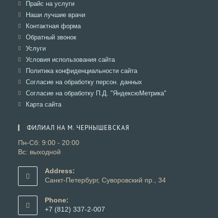
в
Откроется
Прайс на услуги
вкладке
новой
в
Откроется
Наши лучшие врачи
вкладке
новой
в
Откроется
Контактная форма
вкладке
новой
в
Откроется
Обратный звонок
вкладке
новой
в
Откроется
Услуги
вкладке
новой
в
Откроется
Условия использования сайта
вкладке
новой
в
Откроется
Политика конфиденциальности сайта
вкладке
новой
в
Откроется
Согласие на обработку персон. данных
вкладке
новой
в
Откроется
Согласие на обработку П.Д. "ЯндексюМетрика"
вкладке
новой
в
Откроется
Карта сайта
вкладке
новой
в
вкладке
новой
ФИЛИАЛ НА М. ЧЕРНЫШЕВСКАЯ
вкладке
Пн-Сб: 9:00 - 20:00
Вс: выходной
Address:
Санкт-Петербург, Суворовский пр., 34
Phone:
+7 (812) 337-2-007
Откроется