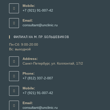
в
Mobile:
вашем
+7 (921) 91-007-42
приложении
Откроется
в
Email:
вашем
Откроется
consultant@unclinic.ru
приложении
в
вашем
ФИЛИАЛ НА М. ПР. БОЛЬШЕВИКОВ
приложении
Пн-Сб: 9:00-20:00
Вс: выходной
Address:
Санкт-Петербург, ул. Коллонтай, 17/2
Phone:
+7 (812) 337-2-007
Откроется
в
Mobile:
вашем
+7 (921) 91-007-42
приложении
Откроется
в
Email:
вашем
Откроется
consultant@unclinic.ru