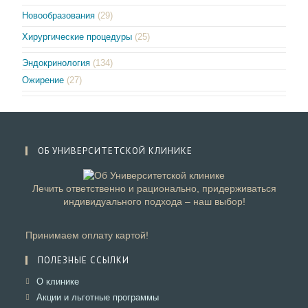
Новообразования
(29)
Хирургические процедуры
(25)
Эндокринология
(134)
Ожирение
(27)
ОБ УНИВЕРСИТЕТСКОЙ КЛИНИКЕ
Лечить ответственно и рационально, придерживаться
индивидуального подхода – наш выбор!
Принимаем оплату картой!
ПОЛЕЗНЫЕ ССЫЛКИ
Откроется
О клинике
в
Откроется
Акции и льготные программы
новой