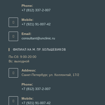
Phone:
+7 (812) 337-2-007
Откроется
в
Mobile:
вашем
+7 (921) 91-007-42
приложении
Откроется
в
Email:
вашем
Откроется
consultant@unclinic.ru
приложении
в
вашем
ФИЛИАЛ НА М. ПР. БОЛЬШЕВИКОВ
приложении
Пн-Сб: 9:00-20:00
Вс: выходной
Address:
Санкт-Петербург, ул. Коллонтай, 17/2
Phone:
+7 (812) 337-2-007
Откроется
в
Mobile:
вашем
+7 (921) 91-007-42