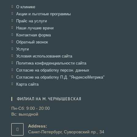
Откроется
О клинике
в
Откроется
Акции и льготные программы
новой
в
Откроется
Прайс на услуги
вкладке
новой
в
Откроется
Наши лучшие врачи
вкладке
новой
в
Откроется
Контактная форма
вкладке
новой
в
Откроется
Обратный звонок
вкладке
новой
в
Откроется
Услуги
вкладке
новой
в
Откроется
Условия использования сайта
вкладке
новой
в
Откроется
Политика конфиденциальности сайта
вкладке
новой
в
Откроется
Согласие на обработку персон. данных
вкладке
новой
в
Откроется
Согласие на обработку П.Д. "ЯндексюМетрика"
вкладке
новой
в
Откроется
Карта сайта
вкладке
новой
в
вкладке
новой
ФИЛИАЛ НА М. ЧЕРНЫШЕВСКАЯ
вкладке
Пн-Сб: 9:00 - 20:00
Вс: выходной
Address:
Санкт-Петербург, Суворовский пр., 34