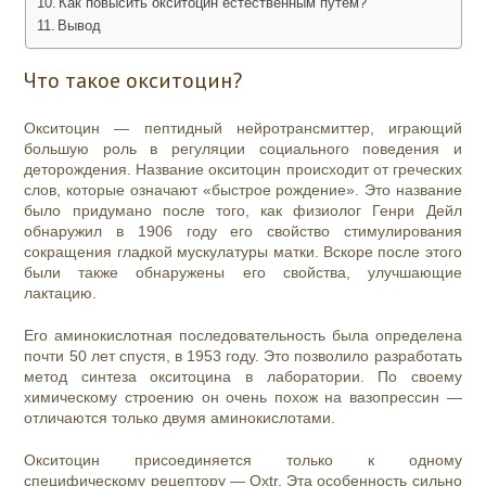
Как повысить окситоцин естественным путем?
Вывод
Что такое окситоцин?
Окситоцин — пептидный нейротрансмиттер, играющий
большую роль в регуляции социального поведения и
деторождения. Название окситоцин происходит от греческих
слов, которые означают «быстрое рождение». Это название
было придумано после того, как физиолог Генри Дейл
обнаружил в 1906 году его свойство стимулирования
сокращения гладкой мускулатуры матки. Вскоре после этого
были также обнаружены его свойства, улучшающие
лактацию.
Его аминокислотная последовательность была определена
почти 50 лет спустя, в 1953 году. Это позволило разработать
метод синтеза окситоцина в лаборатории. По своему
химическому строению он очень похож на вазопрессин —
отличаются только двумя аминокислотами.
Окситоцин присоединяется только к одному
специфическому рецептору — Oxtr. Эта особенность сильно