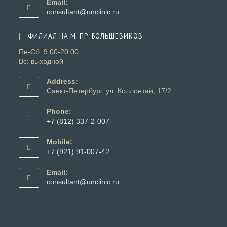
Email:
вашем
Откроется
consultant@unclinic.ru
приложении
в
вашем
ФИЛИАЛ НА М. ПР. БОЛЬШЕВИКОВ
приложении
Пн-Сб: 9:00-20:00
Вс: выходной
Address:
Санкт-Петербург, ул. Коллонтай, 17/2
Phone:
+7 (812) 337-2-007
Откроется
в
Mobile:
вашем
+7 (921) 91-007-42
приложении
Откроется
в
Email:
вашем
Откроется
consultant@unclinic.ru
приложении
в
вашем
приложении