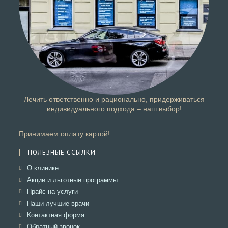
Лечить ответственно и рационально, придерживаться
индивидуального подхода – наш выбор!
Принимаем оплату картой!
ПОЛЕЗНЫЕ ССЫЛКИ
Откроется
О клинике
в
Откроется
Акции и льготные программы
новой
в
Откроется
Прайс на услуги
вкладке
новой
в
Откроется
Наши лучшие врачи
вкладке
новой
в
Откроется
Контактная форма
вкладке
новой
в
Откроется
Обратный звонок