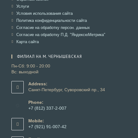
вкладке
новой
в
Откроется
Услуги
вкладке
новой
в
Откроется
Условия использования сайта
вкладке
новой
в
Откроется
Политика конфиденциальности сайта
вкладке
новой
в
Откроется
Согласие на обработку персон. данных
вкладке
новой
в
Откроется
Согласие на обработку П.Д. "ЯндексюМетрика"
вкладке
новой
в
Откроется
Карта сайта
вкладке
новой
в
вкладке
новой
ФИЛИАЛ НА М. ЧЕРНЫШЕВСКАЯ
вкладке
Пн-Сб: 9:00 - 20:00
Вс: выходной
Address:
Санкт-Петербург, Суворовский пр., 34
Phone:
+7 (812) 337-2-007
Откроется
в
Mobile:
вашем
+7 (921) 91-007-42
приложении
Откроется
в