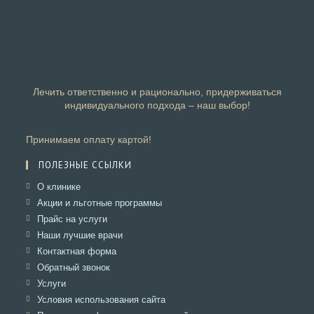
Лечить ответственно и рационально, придерживаться
индивидуального подхода – наш выбор!
Принимаем оплату картой!
ПОЛЕЗНЫЕ ССЫЛКИ
Откроется
О клинике
в
Откроется
Акции и льготные программы
новой
в
Откроется
Прайс на услуги
вкладке
новой
в
Откроется
Наши лучшие врачи
вкладке
новой
в
Откроется
Контактная форма
вкладке
новой
в
Откроется
Обратный звонок
вкладке
новой
в
Откроется
Услуги
вкладке
новой
в
Откроется
Условия использования сайта
вкладке
новой
в