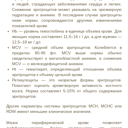
и людей, страдающих заболеваниями сердца и легких.
Снижение эритроцитов может указывать на чрезмерную
гидратацию и анемию. В последнем случае эритроциты
ниже нормы сопровождаются другими изменениями
показателей крови.
Hb — уровень гемоглобина в единице объема крови. Для
женщин норма составляет 11,5–16 г / дл, а для мужчин —
12,5–18 мг / дл.
MCV — средний объем эритроцитов. Колеблется в
пределах 80-96 фл. MCV выше нормы обычно
свидетельствует о мегалобластной анемии, а снижение
MCV — о железодефицитной анемии.
Ht — гематокрит, определяющий отношение объема
эритроцитов к объему цельной крови.
Ретикулоциты — это незрелые формы эритроцитов.
Помогают оценить кроветворную активность костного
мозга. Норма составляет 5-15% от общего содержания
эритроцитов.
Другие параметры системы эритроцитов: MCH, MCHC или
RDW имеют меньшее клиническое значение.
Мазок периферической крови позволяет