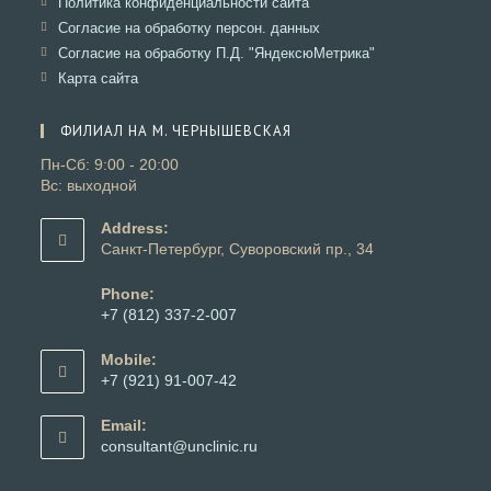
Откроется
Политика конфиденциальности сайта
вкладке
новой
в
Откроется
Согласие на обработку персон. данных
вкладке
новой
в
Откроется
Согласие на обработку П.Д. "ЯндексюМетрика"
вкладке
новой
в
Откроется
Карта сайта
вкладке
новой
в
вкладке
новой
ФИЛИАЛ НА М. ЧЕРНЫШЕВСКАЯ
вкладке
Пн-Сб: 9:00 - 20:00
Вс: выходной
Address:
Санкт-Петербург, Суворовский пр., 34
Phone:
+7 (812) 337-2-007
Откроется
в
Mobile:
вашем
+7 (921) 91-007-42
приложении
Откроется
в
Email:
вашем
Откроется
consultant@unclinic.ru
приложении
в
вашем