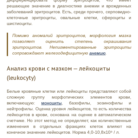
дифференцировать форму эритроцитов, что имеет
решающее значение в диагностике анемии и врожденных
заболеваний эритроцитов. Есть, среди прочего, серповидно-
клеточные эритроциты, овальные клетки, сфероциты и
шистиоциты.
Помимо аномалий эритроцитов, морфология мазка
позволяет оценить степень окрашивания
эритроцитов. Непигментированные эритроциты
сопровождают железодефицитную
анемию
.
Анализ крови с мазком — лейкоциты
(leukocyty)
Белые кровяные клетки или лейкоциты представляют собой
сложную группу морфотических элементов крови,
включающую:
моноциты
, базофилы, эозинофилы и
нейтрофилы. Оценка уровня лейкоцитов, то есть количества
лейкоцитов в крови, основана на оценке в автоматическом
счетчике. Но этот метод не определяет, как количественные
изменения в отдельных фракциях клеток влияют на
конечное значение лейкоцитов. Норма 4,0-10,8х10⁹ / л.