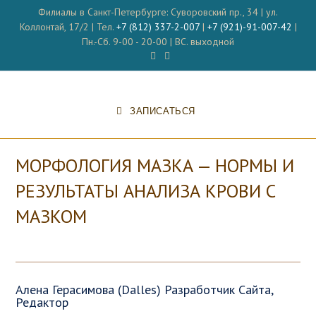
Перейти
Филиалы в Санкт-Петербурге: Суворовский пр., 34 | ул.
к
Коллонтай, 17/2 | Тел.
+7 (812) 337-2-007
|
+7 (921)-91-007-42
|
содержимому
Пн.-Сб. 9-00 - 20-00 | ВС. выходной
ЗАПИСАТЬСЯ
МОРФОЛОГИЯ МАЗКА — НОРМЫ И
РЕЗУЛЬТАТЫ АНАЛИЗА КРОВИ С
МАЗКОМ
Алена Герасимова (Dalles) Разработчик Сайта,
Редактор