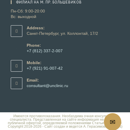
ФИЛИАЛ НА М. ПР. БОЛЬШЕВИКОВ
приложении
Пн-Сб: 9:00-20:00
Вс: выходной
Address:
Санкт-Петербург, ул. Коллонтай, 17/2
Phone:
+7 (812) 337-2-007
Откроется
в
Mobile:
вашем
+7 (921) 91-007-42
приложении
Откроется
в
Email:
вашем
Откроется
consultant@unclinic.ru
приложении
в
вашем
приложении
Имеются противопоказания. Необходима очная консультация
специалиста. Представленная на сайте информация не является
✉
публичной офертой, определяемой положениями Статьи 437 ГК РФ.
Copyright 2018-2026 - Сайт создан и ведется А. Герасимовой (Dalles)