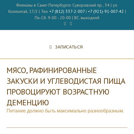
Перейти
Филиалы в Санкт-Петербурге: Суворовский пр., 34 | ул.
к
Коллонтай, 17/2 | Тел.
+7 (812) 337-2-007
|
+7 (921)-91-007-42
|
содержимому
Пн.-Сб. 9-00 - 20-00 | ВС. выходной
ЗАПИСАТЬСЯ
МЯСО, РАФИНИРОВАННЫЕ
ЗАКУСКИ И УГЛЕВОДИСТАЯ ПИЩА
ПРОВОЦИРУЮТ ВОЗРАСТНУЮ
ДЕМЕНЦИЮ
Питание должно быть максимально разнообразным.