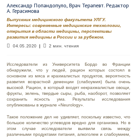
Александр Попандопуло, Врач Терапевт. Редактор
А. Герасимова
Выпускник медицинского факультета УЛГУ.
Интересы: современные медицинские технологии,
открытия в области медицины, перспективы
развития медицины в России и за рубежом.
Запись
Время
04.05.2020
2 мин. чтения
опубликована:
чтения:
Исследователи из Университета Бордо во Франции
обнаружили, что у людей, рацион которых состоял в
основном из мяса и крахмалистых продуктов, вероятность
развития возрастной деменции (слабоумия) была очень
высокой. Рацион, в который входят некрахмалистые овощи,
фрукты, зелень, твердые сыры, рыба, наоборот, позволяет
сохранить ясность ума. Результаты исследования
опубликованы в журнале «Neurology».
Такое положение дел не удивляет, поскольку известно, что
большое количество углеводов вредно для организма. Но в
этом случае исследователи выявили связь между
различными продуктами питания, алкоголем и слабоумием,