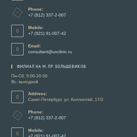
Phone:
+7 (812) 337-2-007
Откроется
в
Mobile:
вашем
+7 (921) 91-007-42
приложении
Откроется
в
Email:
вашем
Откроется
consultant@unclinic.ru
приложении
в
вашем
ФИЛИАЛ НА М. ПР. БОЛЬШЕВИКОВ
приложении
Пн-Сб: 9:00-20:00
Вс: выходной
Address:
Санкт-Петербург, ул. Коллонтай, 17/2
Phone:
+7 (812) 337-2-007
Откроется
в
Mobile:
вашем
+7 (921) 91-007-42