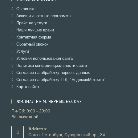
Откроется
О клинике
в
Откроется
Акции и льготные программы
новой
в
Откроется
Прайс на услуги
вкладке
новой
в
Откроется
Наши лучшие врачи
вкладке
новой
в
Откроется
Контактная форма
вкладке
новой
в
Откроется
Обратный звонок
вкладке
новой
в
Откроется
Услуги
вкладке
новой
в
Откроется
Условия использования сайта
вкладке
новой
в
Откроется
Политика конфиденциальности сайта
вкладке
новой
в
Откроется
Согласие на обработку персон. данных
вкладке
новой
в
Откроется
Согласие на обработку П.Д. "ЯндексюМетрика"
вкладке
новой
в
Откроется
Карта сайта
вкладке
новой
в
вкладке
новой
ФИЛИАЛ НА М. ЧЕРНЫШЕВСКАЯ
вкладке
Пн-Сб: 9:00 - 20:00
Вс: выходной
Address:
Санкт-Петербург, Суворовский пр., 34