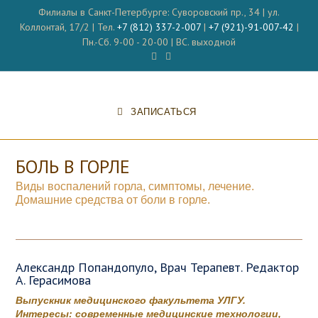
Перейти
Филиалы в Санкт-Петербурге: Суворовский пр., 34 | ул.
к
Коллонтай, 17/2 | Тел.
+7 (812) 337-2-007
|
+7 (921)-91-007-42
|
содержимому
Пн.-Сб. 9-00 - 20-00 | ВС. выходной
ЗАПИСАТЬСЯ
БОЛЬ В ГОРЛЕ
Виды воспалений горла, симптомы, лечение.
Домашние средства от боли в горле.
Александр Попандопуло, Врач Терапевт. Редактор
А. Герасимова
Выпускник медицинского факультета УЛГУ.
Интересы: современные медицинские технологии,