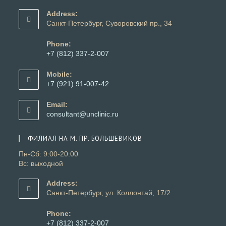
Address:
Санкт-Петербург, Суворовский пр., 34
Phone:
+7 (812) 337-2-007
Откроется
в
Mobile:
вашем
+7 (921) 91-007-42
приложении
Откроется
в
Email:
вашем
Откроется
consultant@unclinic.ru
приложении
в
вашем
ФИЛИАЛ НА М. ПР. БОЛЬШЕВИКОВ
приложении
Пн-Сб: 9:00-20:00
Вс: выходной
Address:
Санкт-Петербург, ул. Коллонтай, 17/2
Phone:
+7 (812) 337-2-007