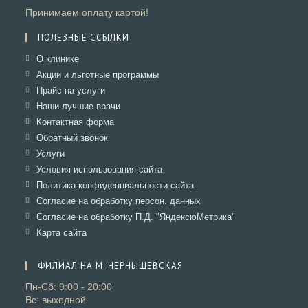
Принимаем оплату картой!
ПОЛЕЗНЫЕ ССЫЛКИ
Откроется
О клинике
в
Откроется
Акции и льготные программы
новой
в
Откроется
Прайс на услуги
вкладке
новой
в
Откроется
Наши лучшие врачи
вкладке
новой
в
Откроется
Контактная форма
вкладке
новой
в
Откроется
Обратный звонок
вкладке
новой
в
Откроется
Услуги
вкладке
новой
в
Откроется
Условия использования сайта
вкладке
новой
в
Откроется
Политика конфиденциальности сайта
вкладке
новой
в
Откроется
Согласие на обработку персон. данных
вкладке
новой
в
Откроется
Согласие на обработку П.Д. "ЯндексюМетрика"
вкладке
новой
в
Откроется
Карта сайта
вкладке
новой
в
вкладке
новой
ФИЛИАЛ НА М. ЧЕРНЫШЕВСКАЯ
вкладке
Пн-Сб: 9:00 - 20:00
Вс: выходной