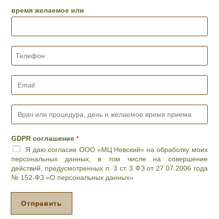
*
время желаемое или
Т
е
л
е
E
ф
m
о
a
н
i
В
*
l
р
*
а
ч
GDPR соглашение
*
и
Я даю согласие ООО «МЦ Невский» на обработку моих
л
персональных данных, в том числе на совершение
и
действий, предусмотренных п. 3 ст. 3 ФЗ от 27.07.2006 года
п
№ 152-ФЗ «О персональных данных»
р
о
ц
Отправить
е