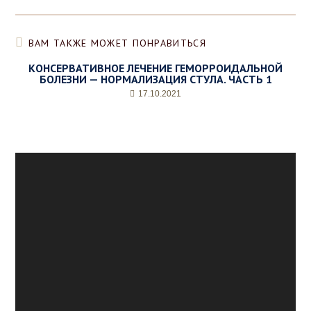
д
у
р
а
ВАМ ТАКЖЕ МОЖЕТ ПОНРАВИТЬСЯ
,
КОНСЕРВАТИВНОЕ ЛЕЧЕНИЕ ГЕМОРРОИДАЛЬНОЙ
д
БОЛЕЗНИ — НОРМАЛИЗАЦИЯ СТУЛА. ЧАСТЬ 1
е
н
17.10.2021
ь
и
ж
е
л
а
е
м
о
е
в
р
е
м
я
п