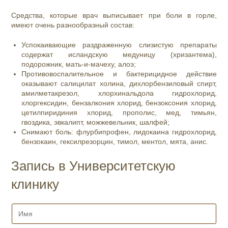
Средства, которые врач выписывает при боли в горле,
имеют очень разнообразный состав:
Успокаивающие раздраженную слизистую препараты
содержат исландскую медуницу (хризантема),
подорожник, мать-и-мачеху, алоэ;
Противовоспалительное и бактерицидное действие
оказывают салицилат холина, дихлорбензиловый спирт,
амилметакрезол, хлорхинальдола гидрохлорид,
хлоргексидин, бензалкония хлорид, бензоксония хлорид,
цетилпиридиния хлорид, прополис, мед, тимьян,
гвоздика, эвкалипт, можжевельник, шалфей;
Снимают боль: флурбипрофен, лидокаина гидрохлорид,
бензокаин, гексилрезорцин, тимол, ментол, мята, анис.
Запись в Университетскую
клинику
И
м
я