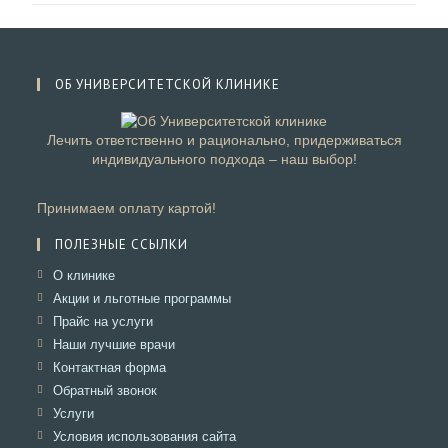
ОБ УНИВЕРСИТЕТСКОЙ КЛИНИКЕ
Лечить ответственно и рационально, придерживаться
индивидуального подхода – наш выбор!
Принимаем оплату картой!
ПОЛЕЗНЫЕ ССЫЛКИ
Откроется
О клинике
в
Откроется
Акции и льготные программы
новой
в
Откроется
Прайс на услуги
вкладке
новой
в
Откроется
Наши лучшие врачи
вкладке
новой
в
Откроется
Контактная форма
вкладке
новой
в
Откроется
Обратный звонок
вкладке
новой
в
Откроется
Услуги
вкладке
новой
в
Откроется
Условия использования сайта
вкладке