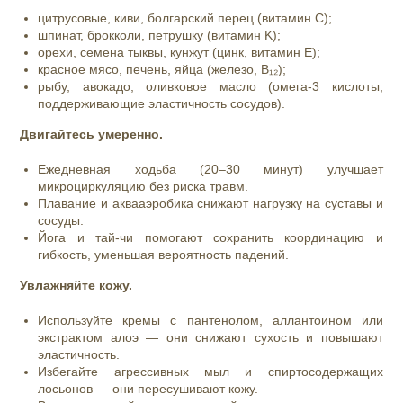
цитрусовые, киви, болгарский перец (витамин C);
шпинат, брокколи, петрушку (витамин K);
орехи, семена тыквы, кунжут (цинк, витамин E);
красное мясо, печень, яйца (железо, B₁₂);
рыбу, авокадо, оливковое масло (омега‑3 кислоты,
поддерживающие эластичность сосудов).
Двигайтесь умеренно.
Ежедневная ходьба (20–30 минут) улучшает
микроциркуляцию без риска травм.
Плавание и аквааэробика снижают нагрузку на суставы и
сосуды.
Йога и тай‑чи помогают сохранить координацию и
гибкость, уменьшая вероятность падений.
Увлажняйте кожу.
Используйте кремы с пантенолом, аллантоином или
экстрактом алоэ — они снижают сухость и повышают
эластичность.
Избегайте агрессивных мыл и спиртосодержащих
лосьонов — они пересушивают кожу.