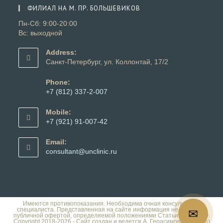
вашем
ФИЛИАЛ НА М. ПР. БОЛЬШЕВИКОВ
приложении
Пн-Сб: 9:00-20:00
Вс: выходной
Address:
Санкт-Петербург, ул. Коллонтай, 17/2
Phone:
+7 (812) 337-2-007
Откроется
в
Mobile:
вашем
+7 (921) 91-007-42
приложении
Откроется
в
Email:
вашем
Откроется
consultant@unclinic.ru
приложении
в
вашем
приложении
Имеются противопоказания. Необходима очная консультация
специалиста. Представленная на сайте информация не является
✉
публичной офертой, определяемой положениями Статьи 437 ГК РФ.
Copyright 2018-2026 - Сайт создан и ведется А. Герасимовой (Dalles)