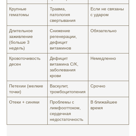
Крупные
Травма,
Если не связаны
гематомы
патология
с ударом
свертывания
Длительное
Снижение
Обязательно
заживление
регенерации,
(больше 3
дефицит
недель)
витаминов
Кровоточивость
Дефицит
Немедленно
десен
витамина C/K,
заболевания
крови
Петехии (мелкие
Васкулит,
Срочно
точки)
тромбоцитопения
Отеки + синяки
Проблемы с
В ближайшее
лимфооттоком,
время
сердечная
недостаточность