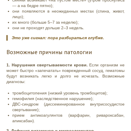
— а на бедре пятно);
они появляются в неожиданных местах (спина, живот,
лицо);
их много (больше 5–7 за неделю);
они не проходят дольше 2–3 недель.
Это уже сигнал: пора разбираться глубже.
Возможные причины патологии
1. Нарушения свертываемости крови.
Если организм не
может быстро «запечатать» поврежденный сосуд, гематомы
будут возникать легко и долго не исчезать. Возможные
диагнозы:
тромбоцитопения (низкий уровень тромбоцитов);
гемофилия (наследственное нарушение);
ДВС‑синдром (диссеминированное внутрисосудистое
свертывание);
прием антикоагулянтов (варфарин, ривароксабан,
апиксабан).
2. Дефицит витаминов и микроэлементов.