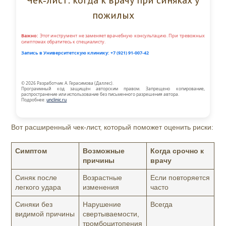
Чек‑лист: когда к врачу при синяках у
пожилых
Важно:
Этот инструмент не заменяет врачебную консультацию. При тревожных
симптомах обратитесь к специалисту.
Запись в Университетскую клинику:
+7 (921) 91-007-42
© 2026 Разработчик А. Герасимова (Даллес).
Программный код защищён авторским правом. Запрещено копирование,
распространение или использование без письменного разрешения автора.
Подробнее:
unclinic.ru
Вот расширенный чек‑лист, который поможет оценить риски:
Симптом
Возможные
Когда срочно к
причины
врачу
Синяк после
Возрастные
Если повторяется
легкого удара
изменения
часто
Синяки без
Нарушение
Всегда
видимой причины
свертываемости,
тромбоцитопения