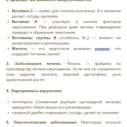
Витамин C
— нужен для синтеза коллагена. Его нехватка
делает сосуды хрупкими.
Витамин K
— участвует в синтезе факторов
свертывания. При дефиците даже мелкие повреждения
приводят к обширным гематомам.
Витамины группы B
(особенно B₁₂) — влияют на
кроветворение и регенерацию.
Железо
— его недостаток вызывает
анемию
, что
ухудшает питание тканей.
3. Заболевания печени.
Печень — фабрика по
производству белков свертывания. Если она не справляется
(при циррозе, гепатите, жировой дистрофии), риск
кровотечений растет.
4. Эндокринные нарушения
гипотиреоз (сниженная функция щитовидной железы)
замедляет обмен веществ и регенерацию;
сахарный диабет повреждает сосуды, делая их ломкими.
5. Онкологические заболевания.
Некоторые опухоли