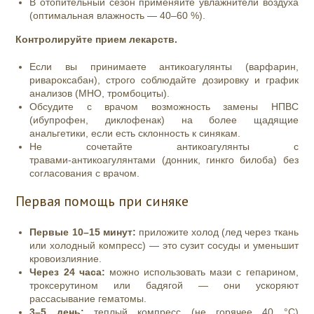
В отопительный сезон применяйте увлажнители воздуха
(оптимальная влажность — 40–60 %).
Контролируйте прием лекарств.
Если вы принимаете антикоагулянты (варфарин,
ривароксабан), строго соблюдайте дозировку и график
анализов (МНО, тромбоциты).
Обсудите с врачом возможность замены НПВС
(ибупрофен, диклофенак) на более щадящие
анальгетики, если есть склонность к синякам.
Не сочетайте антикоагулянты с
травами‑антикоагулянтами (донник, гинкго билоба) без
согласования с врачом.
Первая помощь при синяке
Первые 10–15 минут:
приложите холод (лед через ткань
или холодный компресс) — это сузит сосуды и уменьшит
кровоизлияние.
Через 24 часа:
можно использовать мази с гепарином,
троксерутином или бадягой — они ускоряют
рассасывание гематомы.
3–5 день:
теплый компресс (не горячее 40 °C)