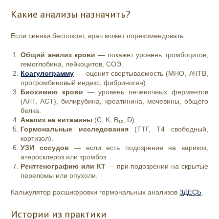
Какие анализы назначить?
Если синяки беспокоят, врач может порекомендовать:
Общий анализ крови
— покажет уровень тромбоцитов,
гемоглобина, лейкоцитов, СОЭ.
Коагулограмму
— оценит свертываемость (МНО, АЧТВ,
протромбиновый индекс, фибриноген).
Биохимию крови
— уровень печеночных ферментов
(АЛТ, АСТ), билирубина, креатинина, мочевины, общего
белка.
Анализ на витамины
(C, K, B₁₂, D).
Гормональные исследования
(ТТГ, Т4 свободный,
кортизол).
УЗИ сосудов
— если есть подозрение на варикоз,
атеросклероз или тромбоз.
Рентгенографию или КТ
— при подозрении на скрытые
переломы или опухоли.
Калькулятор расшифровки гормональных анализов
ЗДЕСЬ
.
Истории из практики