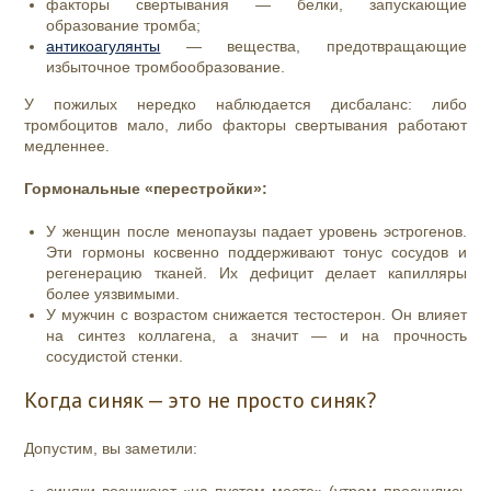
факторы свертывания — белки, запускающие
образование тромба;
антикоагулянты
— вещества, предотвращающие
избыточное тромбообразование.
У пожилых нередко наблюдается дисбаланс: либо
тромбоцитов мало, либо факторы свертывания работают
медленнее.
Гормональные «перестройки»:
У женщин после менопаузы падает уровень эстрогенов.
Эти гормоны косвенно поддерживают тонус сосудов и
регенерацию тканей. Их дефицит делает капилляры
более уязвимыми.
У мужчин с возрастом снижается тестостерон. Он влияет
на синтез коллагена, а значит — и на прочность
сосудистой стенки.
Когда синяк — это не просто синяк?
Допустим, вы заметили:
синяки возникают «на пустом месте» (утром проснулись