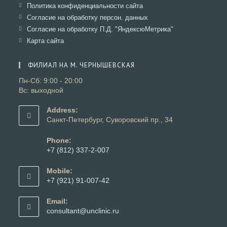
новой
в
Откроется
Политика конфиденциальности сайта
вкладке
новой
в
Откроется
Согласие на обработку персон. данных
вкладке
новой
в
Откроется
Согласие на обработку П.Д. "ЯндексюМетрика"
вкладке
новой
в
Откроется
Карта сайта
вкладке
новой
в
вкладке
новой
ФИЛИАЛ НА М. ЧЕРНЫШЕВСКАЯ
вкладке
Пн-Сб: 9:00 - 20:00
Вс: выходной
Address:
Санкт-Петербург, Суворовский пр., 34
Phone:
+7 (812) 337-2-007
Откроется
в
Mobile:
вашем
+7 (921) 91-007-42
приложении
Откроется
в
Email:
вашем
Откроется
consultant@unclinic.ru
приложении
в