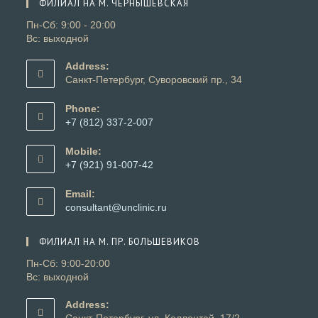
ФИЛИАЛ НА М. ЧЕРНЫШЕВСКАЯ
вкладке
Пн-Сб: 9:00 - 20:00
Вс: выходной
Address:
Санкт-Петербург, Суворовский пр., 34
Phone:
+7 (812) 337-2-007
Откроется
в
Mobile:
вашем
+7 (921) 91-007-42
приложении
Откроется
в
Email:
вашем
Откроется
consultant@unclinic.ru
приложении
в
вашем
ФИЛИАЛ НА М. ПР. БОЛЬШЕВИКОВ
приложении
Пн-Сб: 9:00-20:00
Вс: выходной
Address:
Санкт-Петербург, ул. Коллонтай, 17/2