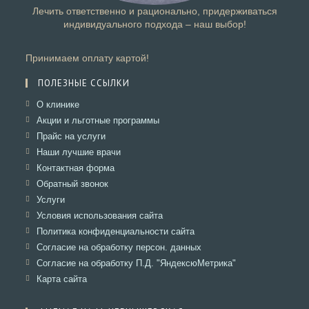
Лечить ответственно и рационально, придерживаться
индивидуального подхода – наш выбор!
Принимаем оплату картой!
ПОЛЕЗНЫЕ ССЫЛКИ
Откроется
О клинике
в
Откроется
Акции и льготные программы
новой
в
Откроется
Прайс на услуги
вкладке
новой
в
Откроется
Наши лучшие врачи
вкладке
новой
в
Откроется
Контактная форма
вкладке
новой
в
Откроется
Обратный звонок
вкладке
новой
в
Откроется
Услуги
вкладке
новой
в
Откроется
Условия использования сайта
вкладке
новой
в
Откроется
Политика конфиденциальности сайта
вкладке
новой
в
Откроется
Согласие на обработку персон. данных
вкладке
новой
в
Откроется
Согласие на обработку П.Д. "ЯндексюМетрика"
вкладке
новой
в
Откроется
Карта сайта
вкладке
новой
в
вкладке
новой