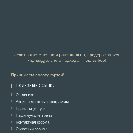
Лечить ответственно и рационально, придерживаться
индивидуального подхода – наш выбор!
Принимаем оплату картой!
ПОЛЕЗНЫЕ ССЫЛКИ
Откроется
О клинике
в
Откроется
Акции и льготные программы
новой
в
Откроется
Прайс на услуги
вкладке
новой
в
Откроется
Наши лучшие врачи
вкладке
новой
в
Откроется
Контактная форма
вкладке
новой
в
Откроется
Обратный звонок
вкладке
новой