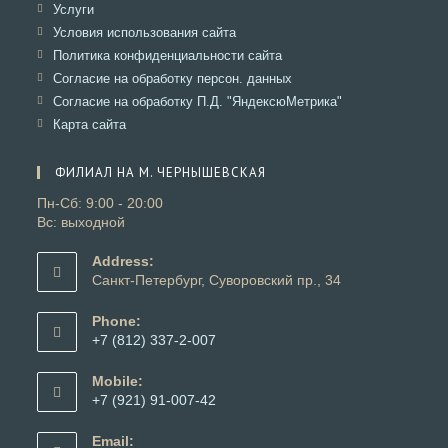
в
Откроется
Услуги
вкладке
новой
в
Откроется
Условия использования сайта
вкладке
новой
в
Откроется
Политика конфиденциальности сайта
вкладке
новой
в
Откроется
Согласие на обработку персон. данных
вкладке
новой
в
Откроется
Согласие на обработку П.Д. "ЯндексюМетрика"
вкладке
новой
в
Откроется
Карта сайта
вкладке
новой
в
вкладке
новой
ФИЛИАЛ НА М. ЧЕРНЫШЕВСКАЯ
вкладке
Пн-Сб: 9:00 - 20:00
Вс: выходной
Address:
Санкт-Петербург, Суворовский пр., 34
Phone:
+7 (812) 337-2-007
Откроется
в
Mobile:
вашем
+7 (921) 91-007-42
приложении
Откроется
в
Email: