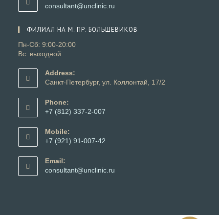
вашем
Откроется
consultant@unclinic.ru
приложении
в
вашем
ФИЛИАЛ НА М. ПР. БОЛЬШЕВИКОВ
приложении
Пн-Сб: 9:00-20:00
Вс: выходной
Address:
Санкт-Петербург, ул. Коллонтай, 17/2
Phone:
+7 (812) 337-2-007
Откроется
в
Mobile:
вашем
+7 (921) 91-007-42
приложении
Откроется
в
Email:
вашем
Откроется
consultant@unclinic.ru
приложении
в
вашем
приложении