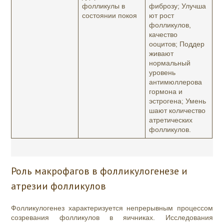
фолликулы в
фиброзу; Улучша
состоянии покоя
ют рост
фолликулов,
качество
ооцитов; Поддер
живают
нормальный
уровень
антимюллерова
гормона и
эстрогена; Умень
шают количество
атретических
фолликулов.
Роль макрофагов в фолликулогенезе и
атрезии фолликулов
Фолликулогенез характеризуется непрерывным процессом
созревания фолликулов в яичниках. Исследования