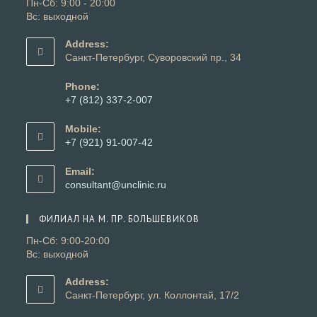
Пн-Сб: 9:00 - 20:00
Вс: выходной
Address:
Санкт-Петербург, Суворовский пр., 34
Phone:
+7 (812) 337-2-007
Откроется
в
Mobile:
вашем
+7 (921) 91-007-42
приложении
Откроется
в
Email:
вашем
Откроется
consultant@unclinic.ru
приложении
в
вашем
ФИЛИАЛ НА М. ПР. БОЛЬШЕВИКОВ
приложении
Пн-Сб: 9:00-20:00
Вс: выходной
Address:
Санкт-Петербург, ул. Коллонтай, 17/2