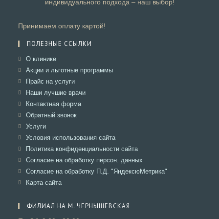
индивидуального подхода – наш выбор!
Принимаем оплату картой!
ПОЛЕЗНЫЕ ССЫЛКИ
Откроется
О клинике
в
Откроется
Акции и льготные программы
новой
в
Откроется
Прайс на услуги
вкладке
новой
в
Откроется
Наши лучшие врачи
вкладке
новой
в
Откроется
Контактная форма
вкладке
новой
в
Откроется
Обратный звонок
вкладке
новой
в
Откроется
Услуги
вкладке
новой
в
Откроется
Условия использования сайта
вкладке
новой
в
Откроется
Политика конфиденциальности сайта
вкладке
новой
в
Откроется
Согласие на обработку персон. данных
вкладке
новой
в
Откроется
Согласие на обработку П.Д. "ЯндексюМетрика"
вкладке
новой
в
Откроется
Карта сайта
вкладке
новой
в
вкладке
новой
ФИЛИАЛ НА М. ЧЕРНЫШЕВСКАЯ
вкладке