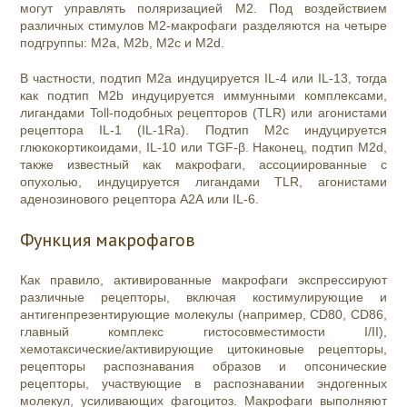
могут управлять поляризацией M2. Под воздействием
различных стимулов М2-макрофаги разделяются на четыре
подгруппы: M2a, M2b, M2c и M2d.
В частности, подтип M2a индуцируется IL-4 или IL-13, тогда
как подтип M2b индуцируется иммунными комплексами,
лигандами Toll-подобных рецепторов (TLR) или агонистами
рецептора IL-1 (IL-1Ra). Подтип M2c индуцируется
глюкокортикоидами, IL-10 или TGF-β. Наконец, подтип M2d,
также известный как макрофаги, ассоциированные с
опухолью, индуцируется лигандами TLR, агонистами
аденозинового рецептора A2А или IL-6.
Функция макрофагов
Как правило, активированные макрофаги экспрессируют
различные рецепторы, включая костимулирующие и
антигенпрезентирующие молекулы (например, CD80, CD86,
главный комплекс гистосовместимости I/II),
хемотаксические/активирующие цитокиновые рецепторы,
рецепторы распознавания образов и опсонические
рецепторы, участвующие в распознавании эндогенных
молекул, усиливающих фагоцитоз. Макрофаги выполняют