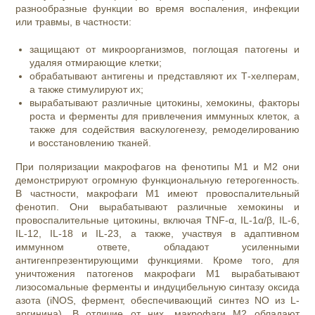
разнообразные функции во время воспаления, инфекции
или травмы, в частности:
защищают от микроорганизмов, поглощая патогены и
удаляя отмирающие клетки;
обрабатывают антигены и представляют их Т-хелперам,
а также стимулируют их;
вырабатывают различные цитокины, хемокины, факторы
роста и ферменты для привлечения иммунных клеток, а
также для содействия васкулогенезу, ремоделированию
и восстановлению тканей.
При поляризации макрофагов на фенотипы M1 и M2 они
демонстрируют огромную функциональную гетерогенность.
В частности, макрофаги M1 имеют провоспалительный
фенотип. Они вырабатывают различные хемокины и
провоспалительные цитокины, включая TNF-α, IL-1α/β, IL-6,
IL-12, IL-18 и IL-23, а также, участвуя в адаптивном
иммунном ответе, обладают усиленными
антигенпрезентирующими функциями. Кроме того, для
уничтожения патогенов макрофаги M1 вырабатывают
лизосомальные ферменты и индуцибельную синтазу оксида
азота (iNOS, фермент, обеспечивающий синтез NO из L-
аргинина). В отличие от них, макрофаги M2 обладают