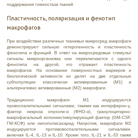
поддержания гомеостаза тканей.
Пластичность, поляризация и фенотип
макрофагов
При воздействии различных тканевых микросред макрофаги
демонстрируют сильную гетерогенность и пластичность
фенотипа и функций. В ответ на микросредовые стимулы/
сигналы микроорганизма они переключаются с одного
фенотипа на другой, что отражает пластичность
макрофагов. На основании поверхностных маркеров и
биологической активности их делят на две отдельные
субпопуляции: классически активированные (M1) и
альтернативно активированные (M2) макрофаги.
Традиционно макрофаги М1 индуцируются
провоспалительными сигналами, такими как интерферон-γ,
фактор некроза опухоли-α (ФНО-α), гранулоцитарно-
макрофагальный колониестимулирующий фактор (GM-CSF,
ГМ-КСФ) или липополисахарид. Напротив, макрофаги М2
индуцируются противовоспалительными сигналами,
включая IL-4, IL-13 и IL-10. Кроме того, IL-21 и IL-33 также