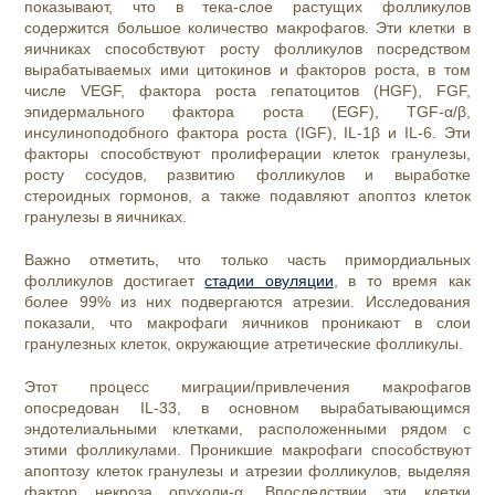
показывают, что в тека-слое растущих фолликулов
содержится большое количество макрофагов. Эти клетки в
яичниках способствуют росту фолликулов посредством
вырабатываемых ими цитокинов и факторов роста, в том
числе VEGF, фактора роста гепатоцитов (HGF), FGF,
эпидермального фактора роста (EGF), TGF-α/β,
инсулиноподобного фактора роста (IGF), IL-1β и IL-6. Эти
факторы способствуют пролиферации клеток гранулезы,
росту сосудов, развитию фолликулов и выработке
стероидных гормонов, а также подавляют апоптоз клеток
гранулезы в яичниках.
Важно отметить, что только часть примордиальных
фолликулов достигает
стадии овуляции
, в то время как
более 99% из них подвергаются атрезии. Исследования
показали, что макрофаги яичников проникают в слои
гранулезных клеток, окружающие атретические фолликулы.
Этот процесс миграции/привлечения макрофагов
опосредован IL-33, в основном вырабатывающимся
эндотелиальными клетками, расположенными рядом с
этими фолликулами. Проникшие макрофаги способствуют
апоптозу клеток гранулезы и атрезии фолликулов, выделяя
фактор некроза опухоли-α. Впоследствии эти клетки