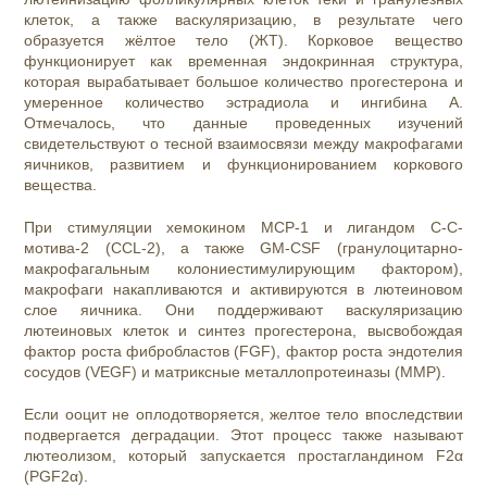
клеток, а также васкуляризацию, в результате чего
образуется жёлтое тело (ЖТ). Корковое вещество
функционирует как временная эндокринная структура,
которая вырабатывает большое количество прогестерона и
умеренное количество эстрадиола и ингибина А.
Отмечалось, что данные проведенных изучений
свидетельствуют о тесной взаимосвязи между макрофагами
яичников, развитием и функционированием коркового
вещества.
При стимуляции хемокином MCP-1 и лигандом C-C-
мотива-2 (CCL-2), а также GM-CSF (гранулоцитарно-
макрофагальным колониестимулирующим фактором),
макрофаги накапливаются и активируются в лютеиновом
слое яичника. Они поддерживают васкуляризацию
лютеиновых клеток и синтез прогестерона, высвобождая
фактор роста фибробластов (FGF), фактор роста эндотелия
сосудов (VEGF) и матриксные металлопротеиназы (MMP).
Если ооцит не оплодотворяется, желтое тело впоследствии
подвергается деградации. Этот процесс также называют
лютеолизом, который запускается простагландином F2α
(PGF2α).