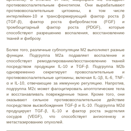
противовоспалительным фенотипом. Они вырабатывают
противовоспалительные цитокины, в том числе
интерлейкин-10 и трансформирующий фактор роста β
(TGF-β), фактор роста фибробластов (FGF) и
тромбоцитарный фактор роста (PDGF), которые
способствуют разрешению воспаления, восстановлению
тканей и фиброзу.
Более того, различные субпопуляции M2 выполняют разные
функции. Подгруппа M2a подавляет воспаление и
способствует ремоделированию/восстановлению тканей
посредством продукции IL-10 и TGF-β. Подгруппа M2b
одновременно секретирует провоспалительные и
противовоспалительные цитокины, включая IL-1β, IL-6, TNF-
α и IL-10, отвечающие за иммунную регуляцию. Напротив,
подгруппа M2c может фагоцитировать апоптотические тела
и восстанавливать поврежденные ткани. Кроме того, они
оказывают сильное противовоспалительное действие
посредством высвобождения TGF-β и IL-10. Подгруппа M2d
продуцирует TGF-β, IL-10 и фактор роста эндотелия
сосудов (VEGF), что способствует ангиогенезу и
метастазированию опухолей.