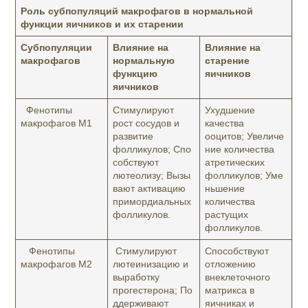
Роль субпопуляций макрофагов в нормальной
функции яичников и их старении
Субпопуляции
Влияние на
Влияние на
макрофагов
нормальную
старение
функцию
яичников
яичников
Фенотипы
Стимулируют
Ухудшение
макрофагов M1
рост сосудов и
качества
развитие
ооцитов; Увеличе
фолликулов; Спо
ние количества
собствуют
атретических
лютеолизу; Вызы
фолликулов; Уме
вают активацию
ньшение
примордиальных
количества
фолликулов.
растущих
фолликулов.
Фенотипы
Стимулируют
Способствуют
макрофагов M2
лютеинизацию и
отложению
выработку
внеклеточного
прогестерона; По
матрикса в
ддерживают
яичниках и