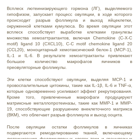
Всплеск лютеинизирующего гормона (ЛГ), выделяемого
гипофизом, запускает процесс овуляции, в ходе которого
происходит разрыв фолликула и выход яйцеклетки,
окруженной клетками кумулюса. Во время овуляции этот
всплеск способствует выработке клетками гранулезы
множества хемоаттрактантов, включая Chemokine (C-X-C
motif) ligand 10 (CXCL10), C-C motif chemokine ligand 20
(CCL20), моноцитарный хемотаксический белок-1 (MCP-1),
IL-1 и IL-6. В результате хемоаттрактанты привлекают
большое количество макрофагов яичников в
преовуляторные фолликулы.
Эти клетки способствуют овуляции, выделяя MCP-1 и
провоспалительные цитокины, такие как IL-1β, IL-6 и TNF-α,
которые одновременно усиливают эффект рекрутирования.
Кроме того, привлеченные макрофаги продуцируют
матриксные металлопротеиназы, такие как MMP-1 и MMP-
19, способствующие разрушению внеклеточного матрикса
(ВКМ), что облегчает разрыв фолликула и выход ооцита.
После овуляции остатки фолликулов в яичниках
подвергаются ремоделированию тканей, включающему
лютеинизацию фолликулярных клеток теки и гранулезных