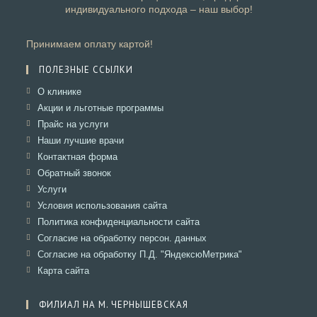
индивидуального подхода – наш выбор!
Принимаем оплату картой!
ПОЛЕЗНЫЕ ССЫЛКИ
Откроется
О клинике
в
Откроется
Акции и льготные программы
новой
в
Откроется
Прайс на услуги
вкладке
новой
в
Откроется
Наши лучшие врачи
вкладке
новой
в
Откроется
Контактная форма
вкладке
новой
в
Откроется
Обратный звонок
вкладке
новой
в
Откроется
Услуги
вкладке
новой
в
Откроется
Условия использования сайта
вкладке
новой
в
Откроется
Политика конфиденциальности сайта
вкладке
новой
в
Откроется
Согласие на обработку персон. данных
вкладке
новой
в
Откроется
Согласие на обработку П.Д. "ЯндексюМетрика"
вкладке
новой
в
Откроется
Карта сайта
вкладке
новой
в
вкладке
новой
ФИЛИАЛ НА М. ЧЕРНЫШЕВСКАЯ
вкладке