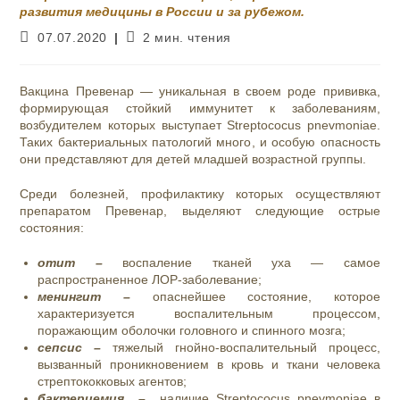
развития медицины в России и за рубежом.
Запись
Время
07.07.2020
2 мин. чтения
опубликована:
чтения:
Вакцина Превенар — уникальная в своем роде прививка,
формирующая стойкий иммунитет к заболеваниям,
возбудителем которых выступает Streptococus pnevmoniae.
Таких бактериальных патологий много, и особую опасность
они представляют для детей младшей возрастной группы.
Среди болезней, профилактику которых осуществляют
препаратом Превенар, выделяют следующие острые
состояния:
отит –
воспаление тканей уха — самое
распространенное ЛОР-заболевание;
менингит –
опаснейшее состояние, которое
характеризуется воспалительным процессом,
поражающим оболочки головного и спинного мозга;
сепсис –
тяжелый гнойно-воспалительный процесс,
вызванный проникновением в кровь и ткани человека
стрептококковых агентов;
бактериемия –
наличие Streptococus pnevmoniae в