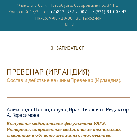
Перейти
Филиалы в Санкт-Петербурге: Суворовский пр., 34 | ул.
к
Коллонтай, 17/2 | Тел.
+7 (812) 337-2-007
|
+7 (921)-91-007-42
|
содержимому
Пн.-Сб. 9-00 - 20-00 | ВС. выходной
ЗАПИСАТЬСЯ
ПРЕВЕНАР (ИРЛАНДИЯ)
Состав и действие вакциныПревенар (Ирландия).
Александр Попандопуло, Врач Терапевт. Редактор
А. Герасимова
Выпускник медицинского факультета УЛГУ.
Интересы: современные медицинские технологии,
открытия в области медицины, перспективы