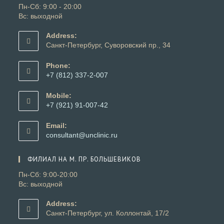
Пн-Сб: 9:00 - 20:00
Вс: выходной
Address:
Санкт-Петербург, Суворовский пр., 34
Phone:
+7 (812) 337-2-007
Откроется
в
Mobile:
вашем
+7 (921) 91-007-42
приложении
Откроется
в
Email:
вашем
Откроется
consultant@unclinic.ru
приложении
в
вашем
ФИЛИАЛ НА М. ПР. БОЛЬШЕВИКОВ
приложении
Пн-Сб: 9:00-20:00
Вс: выходной
Address:
Санкт-Петербург, ул. Коллонтай, 17/2