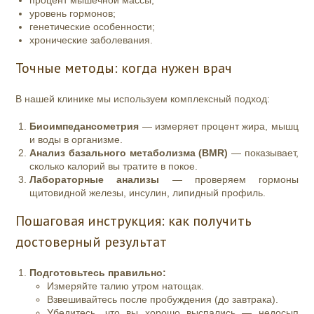
процент мышечной массы;
уровень гормонов;
генетические особенности;
хронические заболевания.
Точные методы: когда нужен врач
В нашей клинике мы используем комплексный подход:
Биоимпедансометрия
— измеряет процент жира, мышц
и воды в организме.
Анализ базального метаболизма (BMR)
— показывает,
сколько калорий вы тратите в покое.
Лабораторные анализы
— проверяем гормоны
щитовидной железы, инсулин, липидный профиль.
Пошаговая инструкция: как получить
достоверный результат
Подготовьтесь правильно:
Измеряйте талию утром натощак.
Взвешивайтесь после пробуждения (до завтрака).
Убедитесь, что вы хорошо выспались — недосып