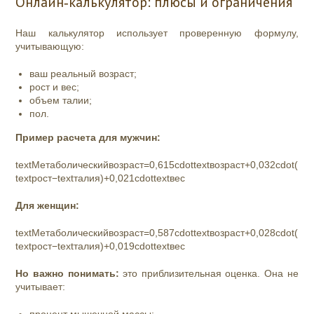
Онлайн‑калькулятор: плюсы и ограничения
Наш калькулятор использует проверенную формулу,
учитывающую:
ваш реальный возраст;
рост и вес;
объем талии;
пол.
Пример расчета для мужчин:
textМетаболическийвозраст=0,615cdottextвозраст+0,032cdot(
textрост−textталия)+0,021cdottextвес
Для женщин:
textМетаболическийвозраст=0,587cdottextвозраст+0,028cdot(
textрост−textталия)+0,019cdottextвес
Но важно понимать:
это приблизительная оценка. Она не
учитывает: