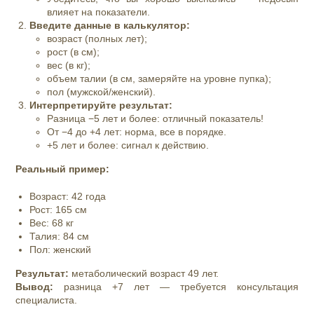
влияет на показатели.
Введите данные в калькулятор:
возраст (полных лет);
рост (в см);
вес (в кг);
объем талии (в см, замеряйте на уровне пупка);
пол (мужской/женский).
Интерпретируйте результат:
Разница −5 лет и более: отличный показатель!
От −4 до +4 лет: норма, все в порядке.
+5 лет и более: сигнал к действию.
Реальный пример:
Возраст: 42 года
Рост: 165 см
Вес: 68 кг
Талия: 84 см
Пол: женский
Результат:
метаболический возраст 49 лет.
Вывод:
разница +7 лет — требуется консультация
специалиста.