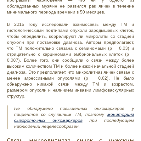
программы наблюдения — что ни у одного из
обследованных мужчин не развился рак яичек в течение
минимального периода времени в 50 месяцев.
В 2015 году исследовали взаимосвязь между ТМ и
гистологическими подтипами опухоли зародышевых клеток,
чтобы определить, коррелируют ли микролиты со стадией
опухоли при постановке диагноза. Авторы предполагают,
что ТМ положительно связана с семиномами (p = 0,03) и
отрицательно с карциномами эмбриональных клеток (p =
0,007). Более того, они сообщили о связи между более
высоким количеством ТМ и более низкой начальной стадией
диагноза. Это предполагает, что микролитиаз яичек связан с
менее агрессивными опухолями (p = 0,02). Не было
обнаружено никакой связи между ТМ и возрастом,
размером опухоли и наличием инвазии лимфоваскулярных
структур.
Не обнаружено повышенных онкомаркеров у
пациентов со случайным ТМ, поэтому
мониторинг
сывороточных онкомаркеров
при последующем
наблюдении нецелесообразен.
Связь микролитиаза яичек с мужским