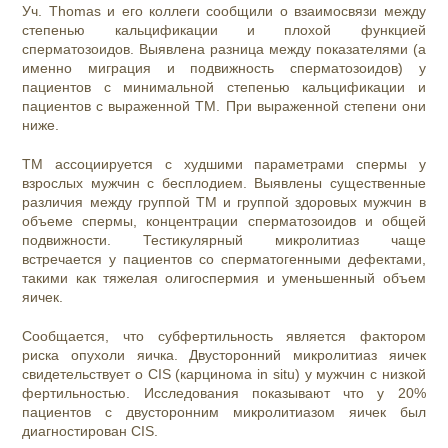
Уч. Thomas и его коллеги сообщили о взаимосвязи между
степенью кальцификации и плохой функцией
сперматозоидов. Выявлена разница между показателями (а
именно миграция и подвижность сперматозоидов) у
пациентов с минимальной степенью кальцификации и
пациентов с выраженной ТМ. При выраженной степени они
ниже.
ТМ ассоциируется с худшими параметрами спермы у
взрослых мужчин с бесплодием. Выявлены существенные
различия между группой TM и группой здоровых мужчин в
объеме спермы, концентрации сперматозоидов и общей
подвижности. Тестикулярный микролитиаз чаще
встречается у пациентов со сперматогенными дефектами,
такими как тяжелая олигоспермия и уменьшенный объем
яичек.
Сообщается, что субфертильность является фактором
риска опухоли яичка. Двусторонний микролитиаз яичек
свидетельствует о CIS (карцинома in situ) у мужчин с низкой
фертильностью. Исследования показывают что у 20%
пациентов с двусторонним микролитиазом яичек был
диагностирован CIS.