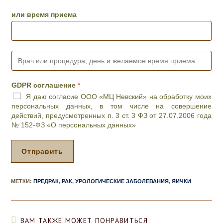
о
a
н
i
или время приема
*
l
*
В
р
а
ч
GDPR соглашение
*
и
Я даю согласие ООО «МЦ Невский» на обработку моих
л
персональных данных, в том числе на совершение
и
действий, предусмотренных п. 3 ст. 3 ФЗ от 27.07.2006 года
п
№ 152-ФЗ «О персональных данных»
р
о
ц
Отправить
е
д
у
МЕТКИ
:
ПРЕДРАК
,
РАК
,
УРОЛОГИЧЕСКИЕ ЗАБОЛЕВАНИЯ
,
ЯИЧКИ
р
а
,
д
ВАМ ТАКЖЕ МОЖЕТ ПОНРАВИТЬСЯ