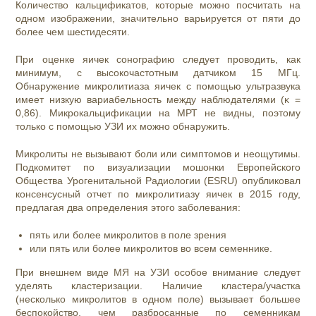
Количество кальцификатов, которые можно посчитать на
одном изображении, значительно варьируется от пяти до
более чем шестидесяти.
При оценке яичек сонографию следует проводить, как
минимум, с высокочастотным датчиком 15 МГц.
Обнаружение микролитиаза яичек с помощью ультразвука
имеет низкую вариабельность между наблюдателями (κ =
0,86). Микрокальцификации на МРТ не видны, поэтому
только с помощью УЗИ их можно обнаружить.
Микролиты не вызывают боли или симптомов и неощутимы.
Подкомитет по визуализации мошонки Европейского
Общества Урогенитальной Радиологии (ESRU) опубликовал
консенсусный отчет по микролитиазу яичек в 2015 году,
предлагая два определения этого заболевания:
пять или более микролитов в поле зрения
или пять или более микролитов во всем семеннике.
При внешнем виде МЯ на УЗИ особое внимание следует
уделять кластеризации. Наличие кластера/участка
(несколько микролитов в одном поле) вызывает большее
беспокойство, чем разбросанные по семенникам