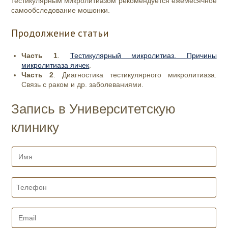
тестикулярным микролитиазом рекомендуется ежемесячное
самообследование мошонки.
Продолжение статьи
Часть 1
.
Тестикулярный микролитиаз. Причины
микролитиаза яичек
.
Часть 2
. Диагностика тестикулярного микролитиаза.
Связь с раком и др. заболеваниями.
Запись в Университетскую
клинику
И
м
я
*
Т
е
л
е
E
ф
m