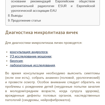
основании рекомендаций Европейским обществом
урогенитальной радиологии ESUR и Европейской
урологической ассоциации EAU
Выводы
Продолжение статьи
Диагностика микролитиаза яичек
Для диагностики микролитиаза яичек проводятся:
консультация андролога
;
УЗ исследование мошонки
;
биопсия
;
лабораторные исследования
.
Во время консультации необходимо выяснить симптомы
(если они есть), собрать анамнез (половой, урологический)
и провести осмотр. Особое внимание следует обратить на
проблемы с рождением детей (неудачные попытки зачатия
в молодом/среднем возрасте, когда супруга здорова),
врожденные дефекты половых органов, наследственных
патологий (синдромы, нейрофиброматоз).