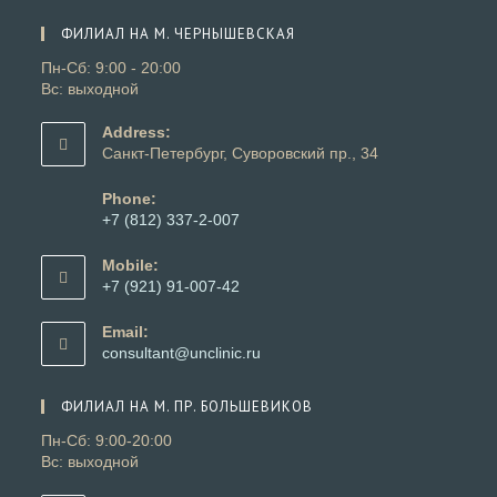
в
вкладке
новой
ФИЛИАЛ НА М. ЧЕРНЫШЕВСКАЯ
вкладке
Пн-Сб: 9:00 - 20:00
Вс: выходной
Address:
Санкт-Петербург, Суворовский пр., 34
Phone:
+7 (812) 337-2-007
Откроется
в
Mobile:
вашем
+7 (921) 91-007-42
приложении
Откроется
в
Email:
вашем
Откроется
consultant@unclinic.ru
приложении
в
вашем
ФИЛИАЛ НА М. ПР. БОЛЬШЕВИКОВ
приложении
Пн-Сб: 9:00-20:00
Вс: выходной