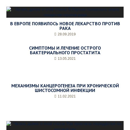
е
н
ь
и
В ЕВРОПЕ ПОЯВИЛОСЬ НОВОЕ ЛЕКАРСТВО ПРОТИВ
ж
РАКА
е
л
28.09.2019
а
е
СИМПТОМЫ И ЛЕЧЕНИЕ ОСТРОГО
м
БАКТЕРИАЛЬНОГО ПРОСТАТИТА
о
13.05.2021
е
в
р
е
м
МЕХАНИЗМЫ КАНЦЕРОГЕНЕЗА ПРИ ХРОНИЧЕСКОЙ
я
ШИСТОСОМНОЙ ИНФЕКЦИИ
п
11.02.2021
р
и
е
м
а
*