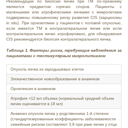
Рекомендации по биопсии яичек при ТМ по-прежнему
являются предметом горячих споров. Пациенты с
маленькими или атрофическими яичками с микролитами
подвержены повышенному риску развития CIS (карциномы
in situ). При орхиэктомии у пациентов с половой опухолью,
если имеется ТМ в контралатеральном яичке или если
контралатеральное яичко атрофировано, для обнаружения
CIS рекомендуется биопсия контралатерального яичка.
Таблица 1. Факторы риска, требующие наблюдения за
пациентами с тестикулярным микролитиазом
Опухоль яичка из зародышевых клеток
Злокачественное новообразование в анамнезе
Орхипексия в анамнезе
Атрофия <12 мл объема (нормальный средний объем
яичек оценивается в 18 мл)
Анамнез опухоли яичка у родственника 1-й степени
(стандартизированные коэффициенты заболеваемости
семейным риском составляют 3,8 при раке яичек у отца