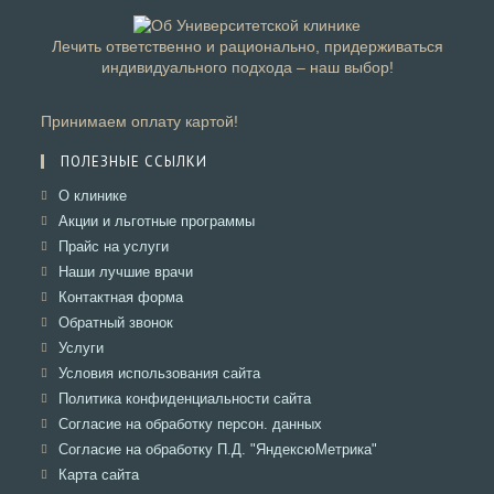
Лечить ответственно и рационально, придерживаться
индивидуального подхода – наш выбор!
Принимаем оплату картой!
ПОЛЕЗНЫЕ ССЫЛКИ
Откроется
О клинике
в
Откроется
Акции и льготные программы
новой
в
Откроется
Прайс на услуги
вкладке
новой
в
Откроется
Наши лучшие врачи
вкладке
новой
в
Откроется
Контактная форма
вкладке
новой
в
Откроется
Обратный звонок
вкладке
новой
в
Откроется
Услуги
вкладке
новой
в
Откроется
Условия использования сайта
вкладке
новой
в
Откроется
Политика конфиденциальности сайта
вкладке
новой
в
Откроется
Согласие на обработку персон. данных
вкладке
новой
в
Откроется
Согласие на обработку П.Д. "ЯндексюМетрика"
вкладке
новой
в
Откроется
Карта сайта
вкладке
новой